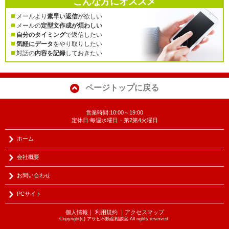
こんな方にオススメ
メールより
素早い返信
が欲しい
メールの
定型文作成が煩わしい
自分のタイミング
で返信したい
気軽にデータ
をやり取りしたい
対話の
内容を記録
しておきたい
ページトップに戻る
営業時間:10:00～19:00
定休日:毎週水曜日・第2第4火曜日
ホーム
会社概要
お問い合わせ
PCサイト
個人情報
｜
利用規約
｜
アクセスマップ
Copyright(c) アサヒ不動産相談室 All rights reserved.