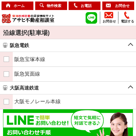
ホーム
物件検索
お電話
お問合せ
お問合せ
電話する
沿線選択(駐車場)
阪急電鉄
阪急宝塚本線
阪急箕面線
大阪高速鉄道
大阪モノレール本線