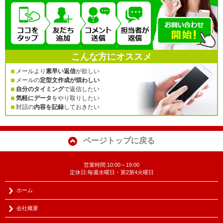
こんな方にオススメ
メールより
素早い返信
が欲しい
メールの
定型文作成が煩わしい
自分のタイミング
で返信したい
気軽にデータ
をやり取りしたい
対話の
内容を記録
しておきたい
ページトップに戻る
営業時間:10:00～19:00
定休日:毎週水曜日・第2第4火曜日
ホーム
会社概要