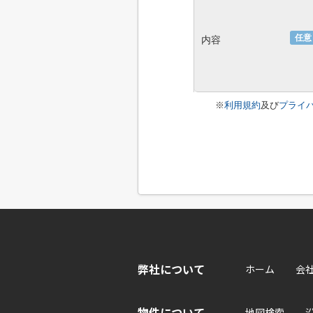
任意
内容
※
利用規約
及び
プライ
弊社について
ホーム
会
物件について
地図検索