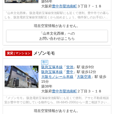
築56年
大阪府
豊中市
螢池南町
３丁目７－１８
『山本文化西棟』:阪急電鉄宝塚線蛍池駅駅にも近くて便利。豊中市での暮ら
しを、阪急電鉄宝塚線蛍池駅近くから始めましょう。物件探しのお手伝いを
アサヒ不動産相談室にさせて下さいま...
現在空室情報がありません。
「山本文化西棟」への
お問い合わせはこちら
メゾンモモ
賃貸 | マンション
敷0
阪急宝塚本線
「
蛍池
」駅 徒歩9分
阪急宝塚本線
「
豊中
」駅 徒歩12分
大阪モノレール本線
「
大阪空港
」駅 徒歩
15分
築38年
大阪府
豊中市
螢池南町
２丁目３－１８
『メゾンモモ』:阪急電鉄宝塚線蛍池駅駅にも近くて便利。アサヒ不動産相談
室が豊中市で公開している物件なら、06-6845-2000から一度ご相談下さい。
当社が責任を持ってご案内致します。
現在空室情報がありません。