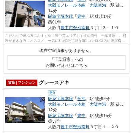
大阪モノレール本線
「
大阪空港
」駅 徒歩
14分
阪急宝塚本線
「
豊中
」駅 徒歩14分
築61年
大阪府
豊中市
螢池南町
３丁目３－１０
こだわりで選ぶ方におすすめ！豊中市エリアおすすめ物件「千葉貸家」。料
理が好きな方にオススメ、一気に3つ調理可能な3口コンロ♪室内に洗濯機を
置けるほうが洗濯が楽にできます♪広々...
現在空室情報がありません。
「千葉貸家」への
お問い合わせはこちら
グレースアキ
賃貸 | マンション
敷0
阪急宝塚本線
「
蛍池
」駅 徒歩9分
大阪モノレール本線
「
大阪空港
」駅 徒歩
12分
阪急宝塚本線
「
豊中
」駅 徒歩15分
築37年
大阪府
豊中市
螢池南町
３丁目１－２０