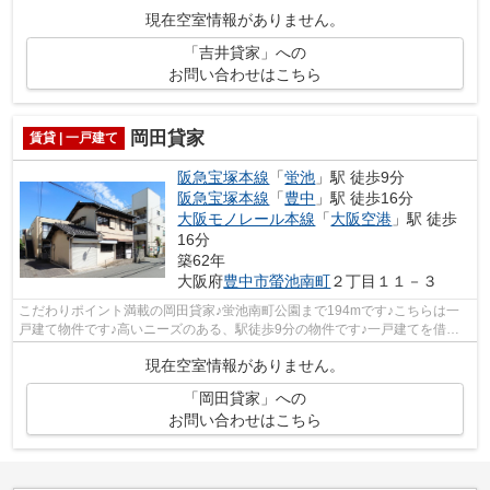
6845-2000からご連絡ください！阪急宝塚本...
現在空室情報がありません。
「吉井貸家」への
お問い合わせはこちら
岡田貸家
賃貸 | 一戸建て
阪急宝塚本線
「
蛍池
」駅 徒歩9分
阪急宝塚本線
「
豊中
」駅 徒歩16分
大阪モノレール本線
「
大阪空港
」駅 徒歩
16分
築62年
大阪府
豊中市
螢池南町
２丁目１１－３
こだわりポイント満載の岡田貸家♪蛍池南町公園まで194mです♪こちらは一
戸建て物件です♪高いニーズのある、駅徒歩9分の物件です♪一戸建てを借り
るなら、アサヒ不動産相談室にお尋ねくだ...
現在空室情報がありません。
「岡田貸家」への
お問い合わせはこちら