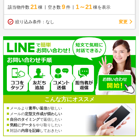
21
9
1～21
該当物件数
棟
空き数
件
棟を表示
変更
絞り込み条件：
なし
こんな方にオススメ
メールより
素早い返信
が欲しい
メールの
定型文作成が煩わしい
自分のタイミング
で返信したい
気軽にデータ
をやり取りしたい
対話の
内容を記録
しておきたい