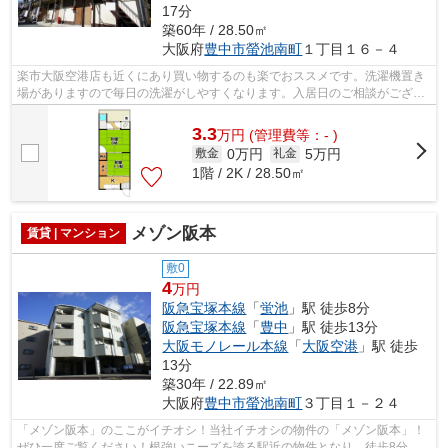
17分
築60年 / 28.50㎡
大阪府
豊中市
螢池南町
１丁目１６－４
楽市大阪空港店も近くにあり買い物するのも楽でおススメです。洗濯機置き
場がありますので毎日の洗濯がしやすくなります。入居日のご相談がござい
ましたら私たちにお任せ下さいね。2K...
3.3
万
円
(管理費等：- )
0万円
5万円
敷金
礼金
1階 / 2K / 28.50㎡
メゾン阪本
賃貸 | マンション
敷0
4
万円
阪急宝塚本線
「
蛍池
」駅 徒歩8分
阪急宝塚本線
「
豊中
」駅 徒歩13分
大阪モノレール本線
「
大阪空港
」駅 徒歩
13分
築30年 / 22.89㎡
大阪府
豊中市
螢池南町
３丁目１－２４
「メゾン阪本」のここがイチオシ！当社イチオシの物件の「メゾン阪本」！
ぜひ一度ご覧ください！根強いニーズを誇る駅近の物件となり、徒歩8分に