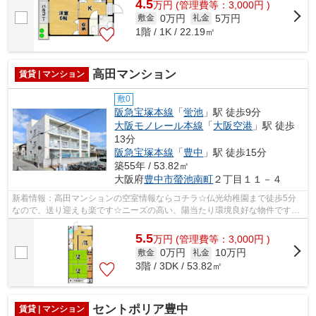
4.5
万
円
(管理費等：3,000円 )
0万円
5万円
敷金
礼金
1階 / 1K / 22.19㎡
高田マンション
賃貸 | マンション
敷0
阪急宝塚本線
「
蛍池
」駅 徒歩9分
大阪モノレール本線
「
大阪空港
」駅 徒歩
13分
阪急宝塚本線
「
豊中
」駅 徒歩15分
築55年 / 53.82㎡
大阪府
豊中市
螢池南町
２丁目１１－４
新着情報：高田マンションの空室情報ならコチラ☆仏光幼稚園まで徒歩5分
なので、送り迎えも楽です☆ニーズの高い、陽当たり環境良好な物件です☆
ついついお洗濯したくなっちゃいますよ☆こ...
5.5
万
円
(管理費等：3,000円 )
0万円
10万円
敷金
礼金
3階 / 3DK / 53.82㎡
セントポリア豊中
賃貸 | マンション