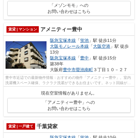
「メゾンモモ」への
お問い合わせはこちら
アメニティー豊中
賃貸 | マンション
阪急宝塚本線
「
蛍池
」駅 徒歩11分
大阪モノレール本線
「
大阪空港
」駅 徒歩
13分
阪急宝塚本線
「
豊中
」駅 徒歩15分
築38年
大阪府
豊中市
螢池南町
３丁目１０－２７
豊中市近辺での最新物件情報：おすすめの物件「アメニティー豊中」。室内
洗濯機スペース確保、ラクラク洗濯ができるお住まいです。ネット回線が繋
がっていますので調べものがしやすい...
現在空室情報がありません。
「アメニティー豊中」への
お問い合わせはこちら
千葉貸家
賃貸 | 一戸建て
阪急宝塚本線
「
蛍池
」駅 徒歩10分