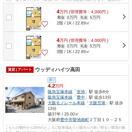
駅があります！こちらはマンションタイ...
4
万
円
(管理費等：4,000円 )
0万円
5万円
敷金
礼金
2階 / 1K / 22.89㎡
4
万
円
(管理費等：4,000円 )
0万円
5万円
敷金
礼金
3階 / 1K / 22.89㎡
ウッディハイツ高田
賃貸 | アパート
敷0
4.2
万円
阪急宝塚本線
「
蛍池
」駅 徒歩8分
阪急宝塚本線
「
豊中
」駅 徒歩13分
大阪モノレール本線
「
大阪空港
」駅 徒歩
13分
築37年 / 25.00㎡
大阪府
豊中市
螢池南町
２丁目１０－２５
こちらの物件から30mのところに駐車場あり☆陽当りの良い明るい環境が魅