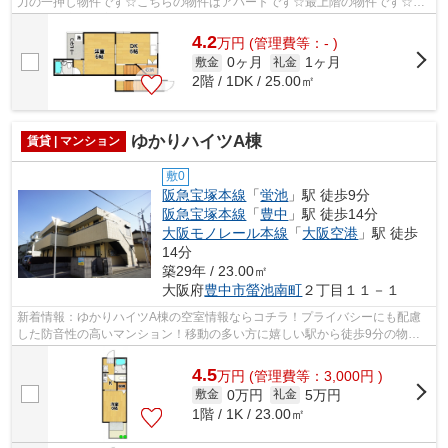
力の一押し物件です☆こちらの物件はアパートです☆最上階の物件です☆ア
サヒ不動産相談室へのご連絡は、こちらの06...
4.2
万
円
(管理費等：- )
0ヶ月
1ヶ月
敷金
礼金
2階 / 1DK / 25.00㎡
ゆかりハイツA棟
賃貸 | マンション
敷0
阪急宝塚本線
「
蛍池
」駅 徒歩9分
阪急宝塚本線
「
豊中
」駅 徒歩14分
大阪モノレール本線
「
大阪空港
」駅 徒歩
14分
築29年 / 23.00㎡
大阪府
豊中市
螢池南町
２丁目１１－１
新着情報：ゆかりハイツA棟の空室情報ならコチラ！プライバシーにも配慮
した防音性の高いマンション！移動の多い方に嬉しい駅から徒歩9分の物件
です！お問い合わせはinfo@asahi-fs.com...
4.5
万
円
(管理費等：3,000円 )
0万円
5万円
敷金
礼金
1階 / 1K / 23.00㎡