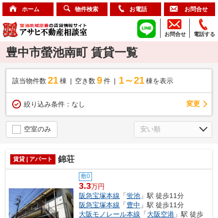
ホーム
物件検索
お電話
お問合せ
お問合せ
電話する
豊中市螢池南町 賃貸一覧
21
9
1～21
該当物件数
棟
空き数
件
棟を表示
変更
絞り込み条件：
なし
空室のみ
錦荘
賃貸 | アパート
敷0
3.3
万円
阪急宝塚本線
「
蛍池
」駅 徒歩11分
阪急宝塚本線
「
豊中
」駅 徒歩11分
大阪モノレール本線
「
大阪空港
」駅 徒歩