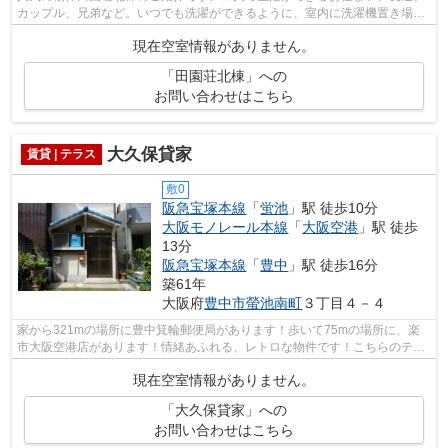
カップル、兄弟など。いつでも洗濯ができるように、室内に洗濯機置き場を
設けました。インターネットの回線が...
現在空室情報がありません。
「田園荘北棟」への
お問い合わせはこちら
大久保貸家
賃貸 | テラス
敷0
阪急宝塚本線
「
蛍池
」駅 徒歩10分
大阪モノレール本線
「
大阪空港
」駅 徒歩
13分
阪急宝塚本線
「
豊中
」駅 徒歩16分
築61年
大阪府
豊中市
螢池南町
３丁目４－４
家から321mの場所に豊中箕輪郵便局があります！歩いて75mの場所に、楽
市大阪空港店があります！情緒あふれる、レトロな物件です！こちらのテラ
スハウスから出て50mに駐車場あり！沿線...
現在空室情報がありません。
「大久保貸家」への
お問い合わせはこちら