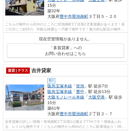
15分
築32年
大阪府
豊中市
螢池南町
３丁目５－２０
こちらの物件から82mのところに蛍池南町3丁目第2児童遊園があります！多
くの方にご好評の、外観も綺麗な一戸建て物件です！魅力的な駅近の物件
で、駅まで徒歩8分です！陽当たりが良い...
現在空室情報がありません。
「多賀貸家」への
お問い合わせはこちら
吉井貸家
賃貸 | テラス
敷0
阪急宝塚本線
「
蛍池
」駅 徒歩7分
阪急宝塚本線
「
豊中
」駅 徒歩13分
大阪モノレール本線
「
大阪空港
」駅 徒歩
15分
築61年
大阪府
豊中市
螢池南町
２丁目２－７
吉井貸家の詳しい情報！蛍池南町2丁目第1公園まで77mです！情緒あふれ
る、レトロな物件です！こちらの物件から80mのところに駐車場あり！06-