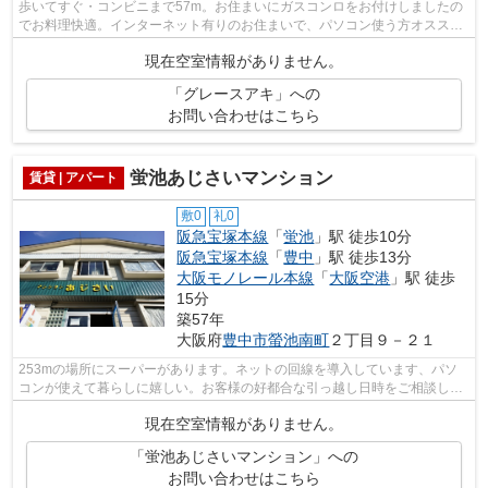
歩いてすぐ・コンビニまで57m。お住まいにガスコンロをお付けしましたの
でお料理快適。インターネット有りのお住まいで、パソコン使う方オスス
メ。快適な生活をお約束する角部屋で涼し...
現在空室情報がありません。
「グレースアキ」への
お問い合わせはこちら
蛍池あじさいマンション
賃貸 | アパート
敷0
礼0
阪急宝塚本線
「
蛍池
」駅 徒歩10分
阪急宝塚本線
「
豊中
」駅 徒歩13分
大阪モノレール本線
「
大阪空港
」駅 徒歩
15分
築57年
大阪府
豊中市
螢池南町
２丁目９－２１
253mの場所にスーパーがあります。ネットの回線を導入しています、パソ
コンが使えて暮らしに嬉しい。お客様の好都合な引っ越し日時をご相談して
くださいね。昔ながらの木造建築が最近...
現在空室情報がありません。
「蛍池あじさいマンション」への
お問い合わせはこちら