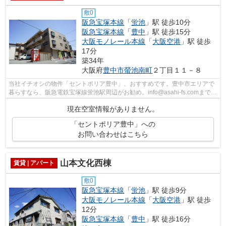
敷0
阪急宝塚本線
「
蛍池
」駅 徒歩10分
阪急宝塚本線
「
豊中
」駅 徒歩15分
大阪モノレール本線
「
大阪空港
」駅 徒歩
17分
築34年
大阪府
豊中市
螢池南町
２丁目１１－８
当社イチオシの物件「セントポリア豊中」、おすすめです。豊中市エリアで
暮らすなら、阪急電鉄宝塚線蛍池駅周辺がお勧め。info@asahi-fs.comまでい
つでもアクセスを。アサヒ不動産相談...
現在空室情報がありません。
「セントポリア豊中」への
お問い合わせはこちら
山本文化西棟
賃貸 | アパート
敷0
阪急宝塚本線
「
蛍池
」駅 徒歩9分
大阪モノレール本線
「
大阪空港
」駅 徒歩
12分
阪急宝塚本線
「
豊中
」駅 徒歩16分