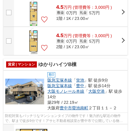
4.5
万
円
(管理費等：3,000円 )
0万円
5万円
敷金
礼金
1階 / 1K / 23.00㎡
4.5
万
円
(管理費等：3,000円 )
0万円
5万円
敷金
礼金
2階 / 1K / 23.00㎡
ゆかりハイツB棟
賃貸 | マンション
敷0
阪急宝塚本線
「
蛍池
」駅 徒歩9分
阪急宝塚本線
「
豊中
」駅 徒歩14分
大阪モノレール本線
「
大阪空港
」駅 徒歩
14分
築29年 / 22.19㎡
大阪府
豊中市
螢池南町
２丁目１１－２
防犯対策もバッチリなマンションタイプの物件です！魅力的な駅近の物件
で、駅まで徒歩9分です！アサヒ不動産相談室が豊中市で公開している物件
なら、06-6845-2000にて当社へお気軽にお...