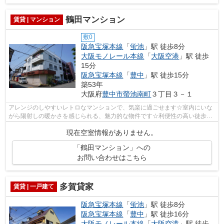
鶴田マンション
賃貸 | マンション
敷0
阪急宝塚本線
「
蛍池
」駅 徒歩8分
大阪モノレール本線
「
大阪空港
」駅 徒歩
15分
阪急宝塚本線
「
豊中
」駅 徒歩15分
築53年
大阪府
豊中市
螢池南町
３丁目３－１
アレンジのしやすいレトロなマンションで、気楽に過ごせます☆室内にいな
がら陽射しの暖かさを感じられる、魅力的な物件です☆利便性の高い徒歩8
分の物件です☆駐車場まで80mの物件、いか...
現在空室情報がありません。
「鶴田マンション」への
お問い合わせはこちら
多賀貸家
賃貸 | 一戸建て
阪急宝塚本線
「
蛍池
」駅 徒歩8分
阪急宝塚本線
「
豊中
」駅 徒歩16分
大阪モノレール本線
「
大阪空港
」駅 徒歩