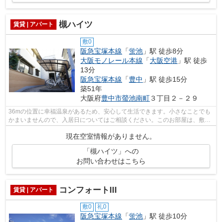
槻ハイツ
賃貸 | アパート
敷0
阪急宝塚本線
「
蛍池
」駅 徒歩8分
大阪モノレール本線
「
大阪空港
」駅 徒歩
13分
阪急宝塚本線
「
豊中
」駅 徒歩15分
築51年
大阪府
豊中市
螢池南町
３丁目２－２９
36mの位置に幸福温泉があるため、安心して生活できます。小さなことでも
かまいませんので、入居日についてはご相談ください。このお部屋は、敷金
ゼロ円なので引っ越し費用の節約にもな...
現在空室情報がありません。
「槻ハイツ」への
お問い合わせはこちら
コンフォートIII
賃貸 | アパート
敷0
礼0
阪急宝塚本線
「
蛍池
」駅 徒歩10分