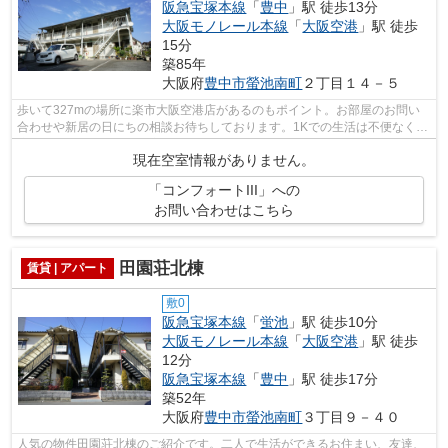
阪急宝塚本線
「
豊中
」駅 徒歩13分
大阪モノレール本線
「
大阪空港
」駅 徒歩
15分
築85年
大阪府
豊中市
螢池南町
２丁目１４－５
歩いて327mの場所に楽市大阪空港店があるのもポイント。お部屋のお問い
合わせや新居の日にちの相談お待ちしております。1Kでの生活は不便なく快
適な生活がおくれます。家賃4.2万円のお...
現在空室情報がありません。
「コンフォートIII」への
お問い合わせはこちら
田園荘北棟
賃貸 | アパート
敷0
阪急宝塚本線
「
蛍池
」駅 徒歩10分
大阪モノレール本線
「
大阪空港
」駅 徒歩
12分
阪急宝塚本線
「
豊中
」駅 徒歩17分
築52年
大阪府
豊中市
螢池南町
３丁目９－４０
人気の物件田園荘北棟のご紹介です。二人で生活ができるお住まい、友達、