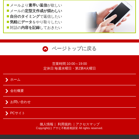
メールより
素早い返信
が欲しい
メールの
定型文作成が煩わしい
自分のタイミング
で返信したい
気軽にデータ
をやり取りしたい
対話の
内容を記録
しておきたい
ページトップに戻る
営業時間:10:00～19:00
定休日:毎週水曜日・第2第4火曜日
ホーム
会社概要
お問い合わせ
PCサイト
個人情報
｜
利用規約
｜
アクセスマップ
Copyright(c) アサヒ不動産相談室 All rights reserved.