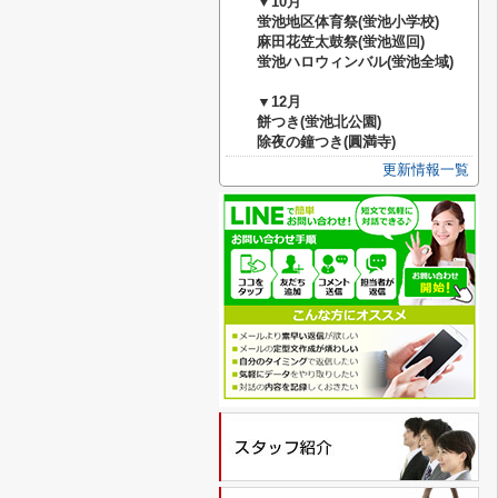
▼
1
0
月
蛍池地区体育祭(蛍池小学校)
麻田花笠太鼓祭(蛍池巡回)
蛍池ハロウィンバル(蛍池全域)
▼
12
月
餅つき(蛍池北公園)
除夜の鐘つき(
圓満寺
)
更新情報一覧