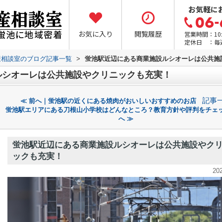
お気軽に
お気に入り
閲覧履歴
営業時間：10:0
定休日 ：毎
産相談室のブログ記事一覧
>
蛍池駅近辺にある商業施設ルシオーレは公共施
ルシオーレは公共施設やクリニックも充実！
記事
≪ 前へ｜蛍池駅の近くにある焼肉がおいしいおすすめのお店
蛍池駅エリアにある刀根山小学校はどんなところ？教育方針や評判をチェ
へ ≫
蛍池駅近辺にある商業施設ルシオーレは公共施設やク
ックも充実！
20