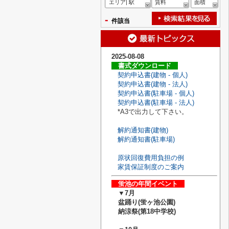
エリア| 駅
賃料
面積
-
件該当
2025-08-08
書式ダウンロード
契約申込書(建物 - 個人)
契約申込書(建物 - 法人)
契約申込書(駐車場 - 個人)
契約申込書(駐車場 - 法人)
*A3で出力して下さい。
解約通知書(建物)
解約通知書(駐車場)
原状回復費用負担の例
家賃保証制度のご案内
蛍池の年間イベント
▼7月
盆踊り(蛍ヶ池公園)
納涼祭(第18中学校)