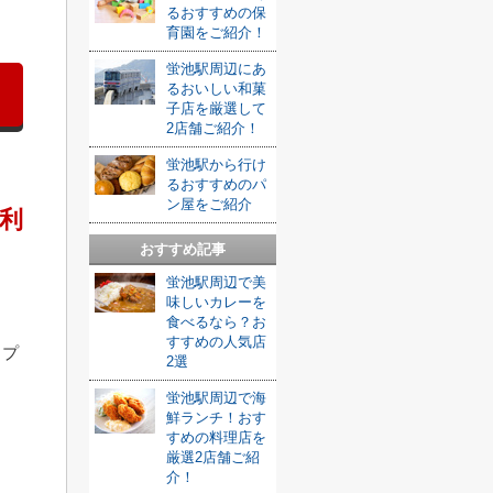
るおすすめの保
育園をご紹介！
蛍池駅周辺にあ
るおいしい和菓
子店を厳選して
2店舗ご紹介！
蛍池駅から行け
るおすすめのパ
ン屋をご紹介
利
おすすめ記事
蛍池駅周辺で美
味しいカレーを
食べるなら？お
すすめの人気店
ップ
2選
蛍池駅周辺で海
鮮ランチ！おす
。
すめの料理店を
厳選2店舗ご紹
介！