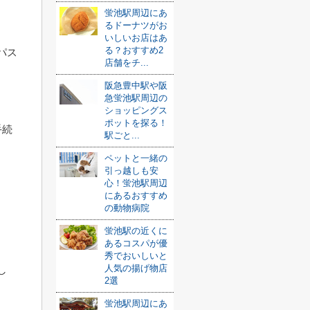
蛍池駅周辺にあ
るドーナツがお
いしいお店はあ
る？おすすめ2
パス
店舗をチ...
阪急豊中駅や阪
急蛍池駅周辺の
ショッピングス
ポットを探る！
手続
駅ごと...
ペットと一緒の
引っ越しも安
心！蛍池駅周辺
にあるおすすめ
の動物病院
蛍池駅の近くに
あるコスパが優
秀でおいしいと
人気の揚げ物店
し
2選
蛍池駅周辺にあ