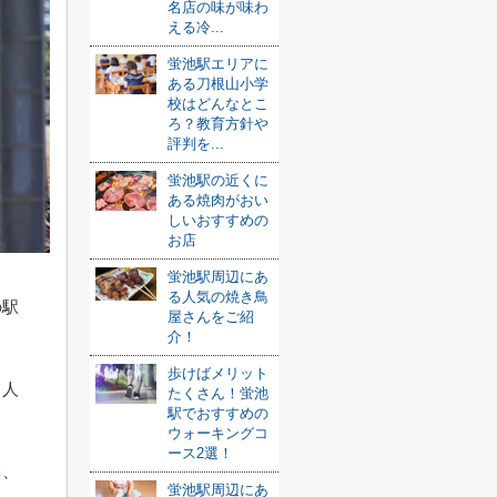
名店の味が味わ
える冷...
蛍池駅エリアに
ある刀根山小学
校はどんなとこ
ろ？教育方針や
評判を...
蛍池駅の近くに
ある焼肉がおい
しいおすすめの
お店
蛍池駅周辺にあ
る人気の焼き鳥
の駅
屋さんをご紹
介！
歩けばメリット
て人
たくさん！蛍池
駅でおすすめの
ウォーキングコ
ース2選！
て、
蛍池駅周辺にあ