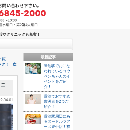
お問い合わせ下さい。
0～19:00
週水曜日・第2第4火曜日
設やクリニックも充実！
最新記事
一覧
ック！｜次
蛍池駅でおこな
われているコウ
ペンちゃんのイ
ベントをご紹
リニ
介！
蛍池でおすすめ
22-04-01
歯医者を2つご
紹介！
蛍池駅周辺にあ
るヌードルツア
ーズ豊中店！有