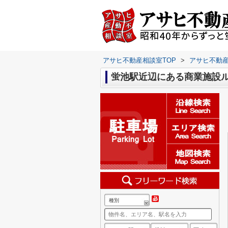
アサヒ不動産相談室TOP
>
アサヒ不動
蛍池駅近辺にある商業施設
種別