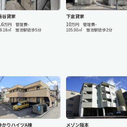
垂谷貸家
下倉貸家
.6
10
万円 管理費-
万円 管理費-
49.18㎡ 蛍池駅徒歩5分
105.00㎡ 蛍池駅徒歩2分
ゆかりハイツA棟
メゾン阪本