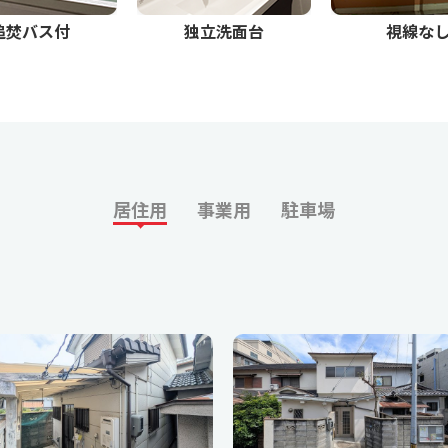
追焚バス付
独立洗面台
視線な
居住用
事業用
駐車場