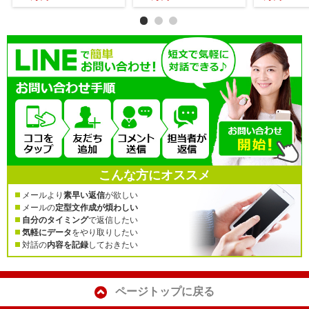
こんな方にオススメ
メールより
素早い返信
が欲しい
メールの
定型文作成が煩わしい
自分のタイミング
で返信したい
気軽にデータ
をやり取りしたい
対話の
内容を記録
しておきたい
ページトップに戻る