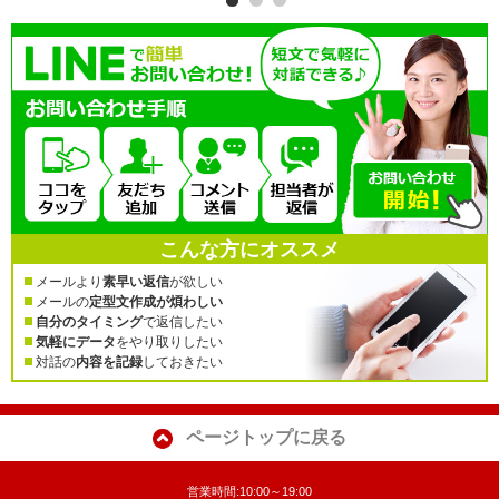
こんな方にオススメ
メールより
素早い返信
が欲しい
メールの
定型文作成が煩わしい
自分のタイミング
で返信したい
気軽にデータ
をやり取りしたい
対話の
内容を記録
しておきたい
ページトップに戻る
営業時間:10:00～19:00