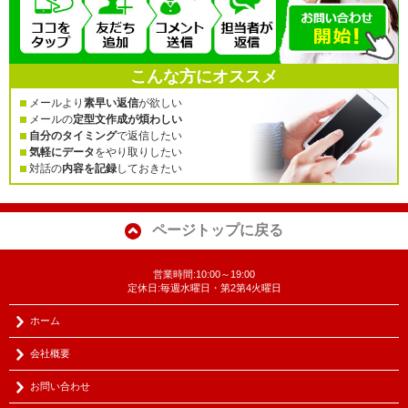
こんな方にオススメ
メールより
素早い返信
が欲しい
メールの
定型文作成が煩わしい
自分のタイミング
で返信したい
気軽にデータ
をやり取りしたい
対話の
内容を記録
しておきたい
ページトップに戻る
営業時間:10:00～19:00
定休日:毎週水曜日・第2第4火曜日
ホーム
会社概要
お問い合わせ