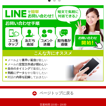
こんな方にオススメ
メールより
素早い返信
が欲しい
メールの
定型文作成が煩わしい
自分のタイミング
で返信したい
気軽にデータ
をやり取りしたい
対話の
内容を記録
しておきたい
ページトップに戻る
営業時間:10:00～19:00