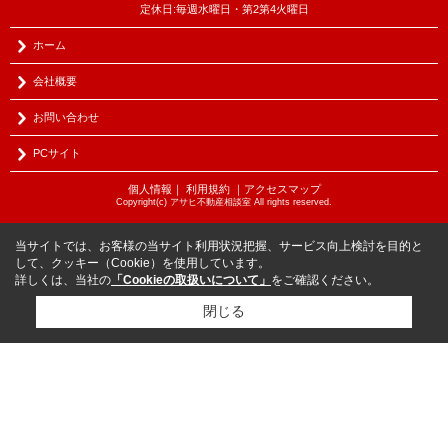
定休日:毎週水曜日・第2第4火曜日
ホーム
会社概要
お問い合わせ
PCサイト
個人情報
｜
利用規約
｜
アクセスマップ
Copyright(c) アサヒ不動産相談室 All rights reserved.
当サイトでは、お客様の当サイト利用状況把握、サービス向上検討を目的と
して、クッキー（Cookie）を使用しています。
詳しくは、当社の
「Cookieの取扱いについて」
をご確認ください。
閉じる