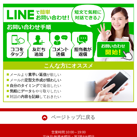
こんな方にオススメ
メールより
素早い返信
が欲しい
メールの
定型文作成が煩わしい
自分のタイミング
で返信したい
気軽にデータ
をやり取りしたい
対話の
内容を記録
しておきたい
ページトップに戻る
営業時間:10:00～19:00
定休日:毎週水曜日・第2第4火曜日