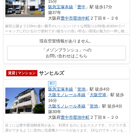
15分
阪急宝塚本線
「
豊中
」駅 徒歩17分
築37年
大阪府
豊中市
螢池中町
２丁目８－２６
麻田公園まで139m♪使い勝手のいいコンパクトな間取りが特徴♪約40mでパ
ーキングに行けるので便利です♪陽当りの良い明るい環境が魅力の一押し物件
です♪アサヒ不動産相談室へのご連絡なら...
現在空室情報がありません。
「メゾンブランシュ」への
お問い合わせはこちら
サンヒルズ
賃貸 | マンション
敷0
阪急宝塚本線
「
蛍池
」駅 徒歩4分
大阪モノレール本線
「
大阪空港
」駅 徒歩
16分
大阪モノレール本線
「
蛍池
」駅 徒歩4分
築30年
大阪府
豊中市
螢池中町
２丁目８－２０
近くには豊中螢池郵便局があり、利用するのにもおススメです。ラクラク洗
濯ができるように室内に洗濯機スペースがあります。1Kなのでキッチンも快