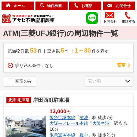
ホーム
物件検索
お電話
お問合せ
お問合せ
電話する
ATM(三菱UFJ銀行)の周辺物件一覧
53
5
1～30
該当物件数
件
空き数
件
件を表示
変更
絞り込み条件：
なし
空室のみ
岸田西町駐車場
賃貸 | 駐車場
13,000
円
阪急宝塚本線
「
蛍池
」駅 徒歩7分
大阪モノレール本線
「
大阪空港
」駅 徒歩
16分
阪急宝塚本線
「
豊中
」駅 徒歩21分