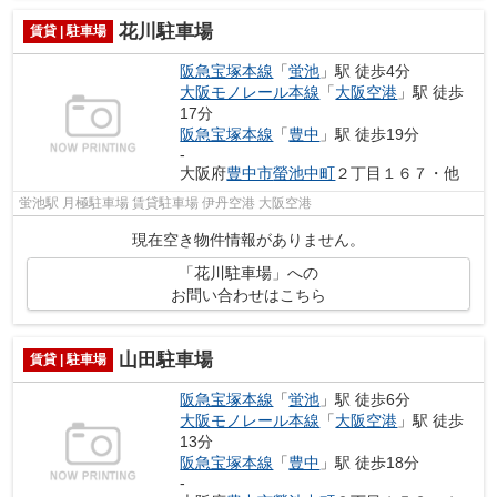
花川駐車場
賃貸 | 駐車場
阪急宝塚本線
「
蛍池
」駅 徒歩4分
大阪モノレール本線
「
大阪空港
」駅 徒歩
17分
阪急宝塚本線
「
豊中
」駅 徒歩19分
-
大阪府
豊中市
螢池中町
２丁目１６７・他
蛍池駅 月極駐車場 賃貸駐車場 伊丹空港 大阪空港
現在空き物件情報がありません。
「花川駐車場」への
お問い合わせはこちら
山田駐車場
賃貸 | 駐車場
阪急宝塚本線
「
蛍池
」駅 徒歩6分
大阪モノレール本線
「
大阪空港
」駅 徒歩
13分
阪急宝塚本線
「
豊中
」駅 徒歩18分
-