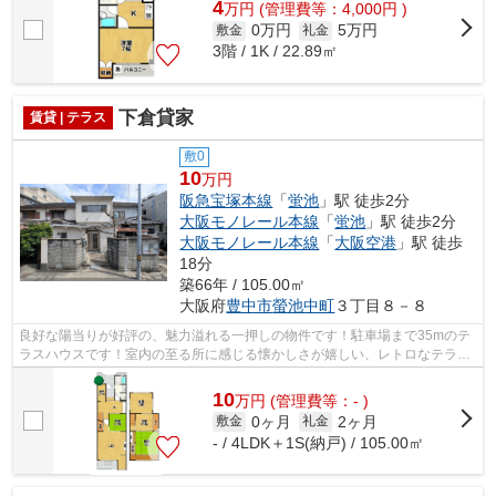
4
万
円
(管理費等：4,000円 )
0万円
5万円
敷金
礼金
3階 / 1K / 22.89㎡
下倉貸家
賃貸 | テラス
敷0
10
万円
阪急宝塚本線
「
蛍池
」駅 徒歩2分
大阪モノレール本線
「
蛍池
」駅 徒歩2分
大阪モノレール本線
「
大阪空港
」駅 徒歩
18分
築66年 / 105.00㎡
大阪府
豊中市
螢池中町
３丁目８－８
良好な陽当りが好評の、魅力溢れる一押しの物件です！駐車場まで35mのテ
ラスハウスです！室内の至る所に感じる懐かしさが嬉しい、レトロなテラス
ハウスです！周辺には、徒歩2分で利用...
10
万
円
(管理費等：- )
0ヶ月
2ヶ月
敷金
礼金
- / 4LDK＋1S(納戸) / 105.00㎡