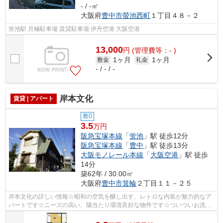
- / -㎡
大阪府
豊中市
螢池西町
１丁目４８－２
蛍池駅 月極駐車場 賃貸駐車場 伊丹空港 大阪空港
13,000
円
(管理費等：- )
1ヶ月
1ヶ月
敷金
礼金
- / - / -
岸本文化
賃貸 | アパート
敷0
3.5
万円
阪急宝塚本線
「
蛍池
」駅 徒歩12分
阪急宝塚本線
「
豊中
」駅 徒歩13分
大阪モノレール本線
「
大阪空港
」駅 徒歩
14分
築62年 / 30.00㎡
大阪府
豊中市
箕輪
２丁目１１－２５
岸本文化の詳しい情報☆昭和の空気を醸し出す、レトロな内装が魅力的なア
パートです☆ニーズの高い、陽当たり環境良好な物件です☆ついついお洗濯
したくなっちゃいますよ☆駅まで徒歩12分...