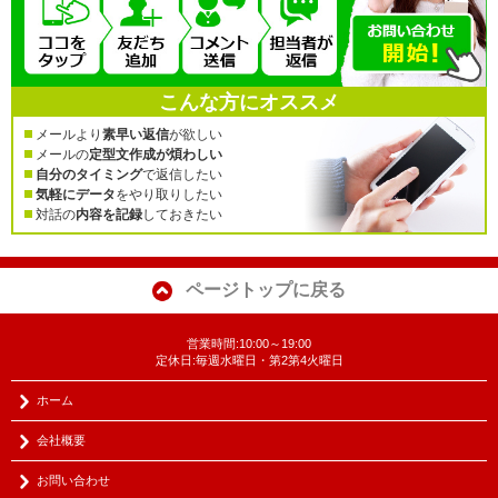
こんな方にオススメ
メールより
素早い返信
が欲しい
メールの
定型文作成が煩わしい
自分のタイミング
で返信したい
気軽にデータ
をやり取りしたい
対話の
内容を記録
しておきたい
ページトップに戻る
営業時間:10:00～19:00
定休日:毎週水曜日・第2第4火曜日
ホーム
会社概要
お問い合わせ