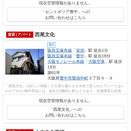
現在空室情報がありません。
「セントポリア豊中」への
お問い合わせはこちら
西尾文化
賃貸 | アパート
敷0
阪急宝塚本線
「
蛍池
」駅 徒歩1分
阪急宝塚本線
「
豊中
」駅 徒歩18分
大阪モノレール本線
「
大阪空港
」駅 徒歩
19分
築61年
大阪府
豊中市
螢池中町
３丁目４－９
『西尾文化』の詳しい情報！人を落ち着かせる木材で造られたアパートはい
かがですか♪物件周辺には、徒歩1分圏内に駅などもあり、交通環境も快適で
す♪全体的にマンションに比べ家賃が安...
現在空室情報がありません。
「西尾文化」への
お問い合わせはこちら