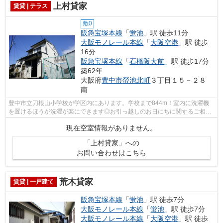
上村貸家
賃貸 | テラス
敷0
阪急宝塚本線
「
蛍池
」駅 徒歩11分
大阪モノレール本線
「
大阪空港
」駅 徒歩
16分
阪急宝塚本線
「
石橋阪大前
」駅 徒歩17分
築62年
大阪府
豊中市
螢池北町
３丁目１５－２８
南
豊中市立刀根山小学校が学区内にあります。学校まで844m！室内に洗濯機
を置けるほうが洗濯が楽にできます◎お引っ越しのお日にちに関するご相談
等は迅速にお受けいたします♪2DKは家族と...
現在空室情報がありません。
「上村貸家」への
お問い合わせはこちら
荒木貸家
賃貸 | 一戸建て
阪急宝塚本線
「
蛍池
」駅 徒歩7分
大阪モノレール本線
「
蛍池
」駅 徒歩7分
大阪モノレール本線
「
大阪空港
」駅 徒歩