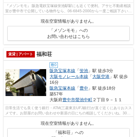
『メゾンモモ』:阪急電鉄宝塚線蛍池駅駅にも近くて便利。アサヒ不動産相談
室が豊中市で公開している物件なら、06-6845-2000から一度ご相談下さい。
当社が責任を持ってご案内致します。
現在空室情報がありません。
「メゾンモモ」への
お問い合わせはこちら
福和荘
賃貸 | アパート
敷0
阪急宝塚本線
「
蛍池
」駅 徒歩3分
大阪モノレール本線
「
大阪空港
」駅 徒歩
16分
阪急宝塚本線
「
豊中
」駅 徒歩18分
築57年
大阪府
豊中市
螢池中町
２丁目９－１１
日常生活でも良く使う銀行・ATM(三菱東京UFJ銀行)が直ぐ近くにありおスス
メです。お部屋のお問い合わせや新居の日にちの相談してくださいね。30㎡
の広さがあり、とても快適。木造建築...
現在空室情報がありません。
「福和荘」への