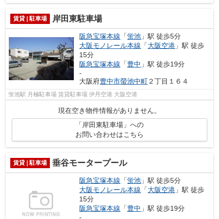
岸田東駐車場
賃貸 | 駐車場
阪急宝塚本線
「
蛍池
」駅 徒歩5分
大阪モノレール本線
「
大阪空港
」駅 徒歩
15分
阪急宝塚本線
「
豊中
」駅 徒歩19分
-
大阪府
豊中市
螢池中町
２丁目１６４
蛍池駅 月極駐車場 賃貸駐車場 伊丹空港 大阪空港
現在空き物件情報がありません。
「岸田東駐車場」への
お問い合わせはこちら
垂谷モータープール
賃貸 | 駐車場
阪急宝塚本線
「
蛍池
」駅 徒歩5分
大阪モノレール本線
「
大阪空港
」駅 徒歩
15分
阪急宝塚本線
「
豊中
」駅 徒歩19分
-