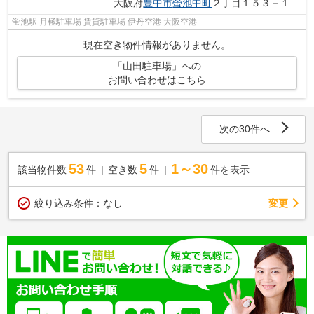
大阪府
豊中市
螢池中町
２丁目１５３－１
蛍池駅 月極駐車場 賃貸駐車場 伊丹空港 大阪空港
現在空き物件情報がありません。
「山田駐車場」への
お問い合わせはこちら
次の30件へ
53
5
1～30
該当物件数
件
空き数
件
件を表示
変更
絞り込み条件：
なし