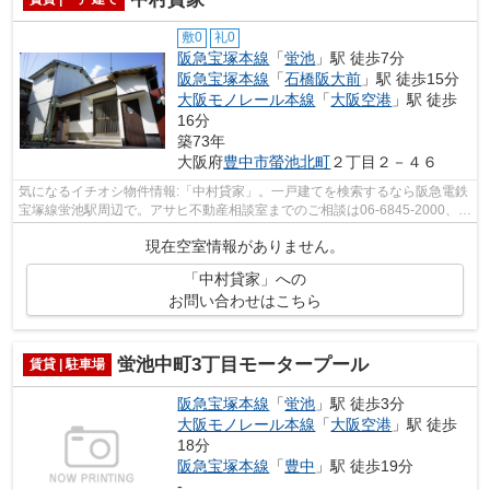
敷0
礼0
阪急宝塚本線
「
蛍池
」駅 徒歩7分
阪急宝塚本線
「
石橋阪大前
」駅 徒歩15分
大阪モノレール本線
「
大阪空港
」駅 徒歩
16分
築73年
大阪府
豊中市
螢池北町
２丁目２－４６
気になるイチオシ物件情報:「中村貸家」。一戸建てを検索するなら阪急電鉄
宝塚線蛍池駅周辺で。アサヒ不動産相談室までのご相談は06-6845-2000、
info@asahi-fs.comから。
現在空室情報がありません。
「中村貸家」への
お問い合わせはこちら
蛍池中町3丁目モータープール
賃貸 | 駐車場
阪急宝塚本線
「
蛍池
」駅 徒歩3分
大阪モノレール本線
「
大阪空港
」駅 徒歩
18分
阪急宝塚本線
「
豊中
」駅 徒歩19分
-