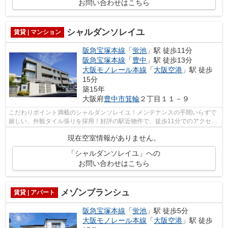
お問い合わせはこちら
シャルダンソレイユ
賃貸 | マンション
阪急宝塚本線
「
蛍池
」駅 徒歩11分
阪急宝塚本線
「
豊中
」駅 徒歩13分
大阪モノレール本線
「
大阪空港
」駅 徒歩
15分
築15年
大阪府
豊中市
箕輪
２丁目１１－９
こだわりポイント満載のシャルダンソレイユ！メンテナンスの手間いらずで
嬉しい、外観タイル張りを採用！好評の駅近物件で、徒歩11分でのアクセス
が可能です！こちらは日当たりが良好...
現在空室情報がありません。
「シャルダンソレイユ」への
お問い合わせはこちら
メゾンブランシュ
賃貸 | アパート
阪急宝塚本線
「
蛍池
」駅 徒歩5分
大阪モノレール本線
「
大阪空港
」駅 徒歩