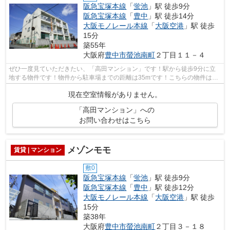
阪急宝塚本線
「
蛍池
」駅 徒歩9分
阪急宝塚本線
「
豊中
」駅 徒歩14分
大阪モノレール本線
「
大阪空港
」駅 徒歩
15分
築55年
大阪府
豊中市
螢池南町
２丁目１１－４
ぜひ一度見ていただきたい、「高田マンション」です！駅から徒歩9分に立
地する物件です！物件から駐車場までの距離は35mです！こちらの物件は陽
当り良好です！アサヒ不動産相談室には...
現在空室情報がありません。
「高田マンション」への
お問い合わせはこちら
メゾンモモ
賃貸 | マンション
敷0
阪急宝塚本線
「
蛍池
」駅 徒歩9分
阪急宝塚本線
「
豊中
」駅 徒歩12分
大阪モノレール本線
「
大阪空港
」駅 徒歩
15分
築38年
大阪府
豊中市
螢池南町
２丁目３－１８