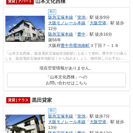
山本文化西棟
賃貸 | アパート
敷0
阪急宝塚本線
「
蛍池
」駅 徒歩9分
大阪モノレール本線
「
大阪空港
」駅 徒歩
12分
阪急宝塚本線
「
豊中
」駅 徒歩16分
築56年
大阪府
豊中市
螢池南町
３丁目７－１８
『山本文化西棟』:阪急電鉄宝塚線蛍池駅駅にも近くて便利。豊中市での暮ら
しを、阪急電鉄宝塚線蛍池駅近くから始めましょう。物件探しのお手伝いを
アサヒ不動産相談室にさせて下さいま...
現在空室情報がありません。
「山本文化西棟」への
お問い合わせはこちら
黒田貸家
賃貸 | テラス
敷0
阪急宝塚本線
「
蛍池
」駅 徒歩7分
大阪モノレール本線
「
大阪空港
」駅 徒歩
13分