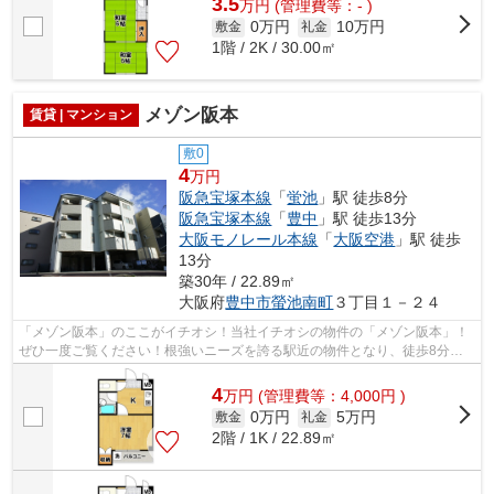
3.5
万
円
(管理費等：- )
0万円
10万円
敷金
礼金
1階 / 2K / 30.00㎡
メゾン阪本
賃貸 | マンション
敷0
4
万円
阪急宝塚本線
「
蛍池
」駅 徒歩8分
阪急宝塚本線
「
豊中
」駅 徒歩13分
大阪モノレール本線
「
大阪空港
」駅 徒歩
13分
築30年 / 22.89㎡
大阪府
豊中市
螢池南町
３丁目１－２４
「メゾン阪本」のここがイチオシ！当社イチオシの物件の「メゾン阪本」！
ぜひ一度ご覧ください！根強いニーズを誇る駅近の物件となり、徒歩8分に
駅があります！こちらはマンションタイ...
4
万
円
(管理費等：4,000円 )
0万円
5万円
敷金
礼金
2階 / 1K / 22.89㎡