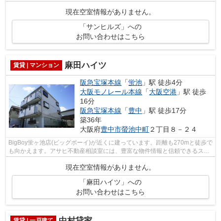
適で楽しくお料理もできてオススメで...
現在空室情報がありません。
「サンヒルズ」への
お問い合わせはこちら
麻田ハイツ
賃貸 | マンション
阪急宝塚本線
「
蛍池
」駅 徒歩4分
大阪モノレール本線
「
大阪空港
」駅 徒歩
16分
阪急宝塚本線
「
豊中
」駅 徒歩17分
築36年
大阪府
豊中市
螢池中町
２丁目８－２４
BigBoy蛍ヶ池店(ビッグボーイ)が近くに建っています。距離も270mと徒歩で
も向かえます。アサヒ不動産相談室には、豊富な物件情報と信頼できるスタ
ッフが揃っています。まずは06-6845-2...
現在空室情報がありません。
「麻田ハイツ」への
お問い合わせはこちら
中村貸家
賃貸 | 一戸建て