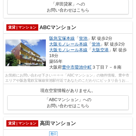
「岸田貸家」への
お問い合わせはこちら
ABCマンション
賃貸 | マンション
阪急宝塚本線
「
蛍池
」駅 徒歩2分
大阪モノレール本線
「
蛍池
」駅 徒歩2分
大阪モノレール本線
「
大阪空港
」駅 徒歩
18分
築55年
大阪府
豊中市
螢池中町
３丁目７－８南
お気軽にお問い合わせ下さい⇒⇒⇒「ABCマンション」の物件情報。豊中市
エリアや阪急電鉄宝塚線蛍池駅付近であなたのこだわりにピッタリ合うお部
屋を探しませんか。弊社が全力でサポート...
現在空室情報がありません。
「ABCマンション」への
お問い合わせはこちら
高田マンション
賃貸 | マンション
敷0