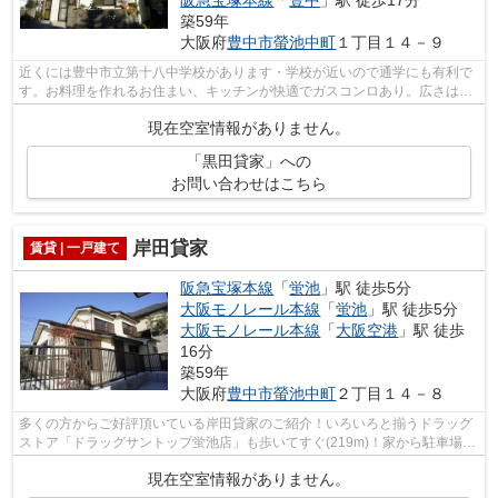
阪急宝塚本線
「
豊中
」駅 徒歩17分
築59年
大阪府
豊中市
螢池中町
１丁目１４－９
近くには豊中市立第十八中学校があります・学校が近いので通学にも有利で
す。お料理を作れるお住まい、キッチンが快適でガスコンロあり。広さはな
んと54.05㎡。趣きのある木造建築。多...
現在空室情報がありません。
「黒田貸家」への
お問い合わせはこちら
岸田貸家
賃貸 | 一戸建て
阪急宝塚本線
「
蛍池
」駅 徒歩5分
大阪モノレール本線
「
蛍池
」駅 徒歩5分
大阪モノレール本線
「
大阪空港
」駅 徒歩
16分
築59年
大阪府
豊中市
螢池中町
２丁目１４－８
多くの方からご好評頂いている岸田貸家のご紹介！いろいろと揃うドラッグ
ストア「ドラッグサントップ蛍池店」も歩いてすぐ(219m)！家から駐車場ま
での距離は80mです！気持ち良い陽射し...
現在空室情報がありません。