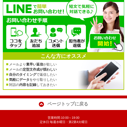
こんな方にオススメ
メールより
素早い返信
が欲しい
メールの
定型文作成が煩わしい
自分のタイミング
で返信したい
気軽にデータ
をやり取りしたい
対話の
内容を記録
しておきたい
ページトップに戻る
営業時間:10:00～19:00
定休日:毎週水曜日・第2第4火曜日