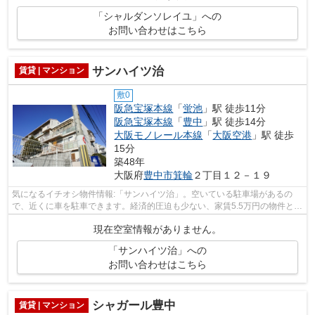
「シャルダンソレイユ」への
お問い合わせはこちら
サンハイツ治
賃貸 | マンション
敷0
阪急宝塚本線
「
蛍池
」駅 徒歩11分
阪急宝塚本線
「
豊中
」駅 徒歩14分
大阪モノレール本線
「
大阪空港
」駅 徒歩
15分
築48年
大阪府
豊中市
箕輪
２丁目１２－１９
気になるイチオシ物件情報:「サンハイツ治」。空いている駐車場があるの
で、近くに車を駐車できます。経済的圧迫も少ない、家賃5.5万円の物件とな
っています。駐輪場も完備されており...
現在空室情報がありません。
「サンハイツ治」への
お問い合わせはこちら
シャガール豊中
賃貸 | マンション