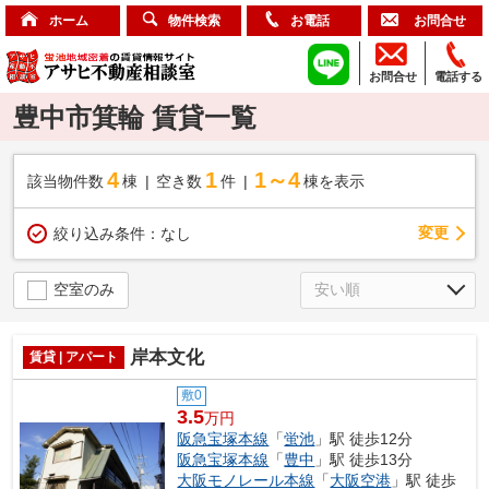
ホーム
物件検索
お電話
お問合せ
お問合せ
電話する
豊中市箕輪 賃貸一覧
4
1
1～4
該当物件数
棟
空き数
件
棟を表示
変更
絞り込み条件：
なし
空室のみ
岸本文化
賃貸 | アパート
敷0
3.5
万円
阪急宝塚本線
「
蛍池
」駅 徒歩12分
阪急宝塚本線
「
豊中
」駅 徒歩13分
大阪モノレール本線
「
大阪空港
」駅 徒歩