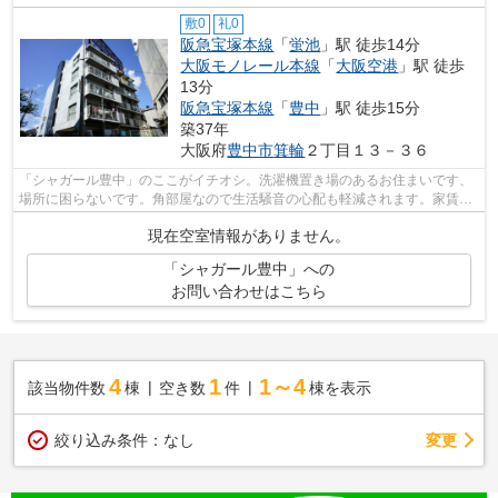
敷0
礼0
阪急宝塚本線
「
蛍池
」駅 徒歩14分
大阪モノレール本線
「
大阪空港
」駅 徒歩
13分
阪急宝塚本線
「
豊中
」駅 徒歩15分
築37年
大阪府
豊中市
箕輪
２丁目１３－３６
「シャガール豊中」のここがイチオシ。洗濯機置き場のあるお住まいです、
場所に困らないです。角部屋なので生活騒音の心配も軽減されます。家賃6.5
万円と、納得の価格帯である住みよい...
現在空室情報がありません。
「シャガール豊中」への
お問い合わせはこちら
4
1
1～4
該当物件数
棟
空き数
件
棟を表示
変更
絞り込み条件：
なし