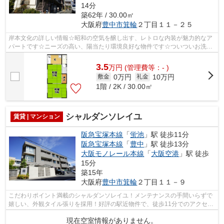
14分
築62年 / 30.00㎡
大阪府
豊中市
箕輪
２丁目１１－２５
岸本文化の詳しい情報☆昭和の空気を醸し出す、レトロな内装が魅力的なア
パートです☆ニーズの高い、陽当たり環境良好な物件です☆ついついお洗濯
したくなっちゃいますよ☆駅まで徒歩12分...
3.5
万
円
(管理費等：- )
0万円
10万円
敷金
礼金
1階 / 2K / 30.00㎡
シャルダンソレイユ
賃貸 | マンション
阪急宝塚本線
「
蛍池
」駅 徒歩11分
阪急宝塚本線
「
豊中
」駅 徒歩13分
大阪モノレール本線
「
大阪空港
」駅 徒歩
15分
築15年
大阪府
豊中市
箕輪
２丁目１１－９
こだわりポイント満載のシャルダンソレイユ！メンテナンスの手間いらずで
嬉しい、外観タイル張りを採用！好評の駅近物件で、徒歩11分でのアクセス
が可能です！こちらは日当たりが良好...
現在空室情報がありません。