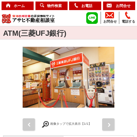
ホーム
物件検索
お電話
お問合せ
お問合せ
電話する
ATM(三菱UFJ銀行)
前
次
画像タップで拡大表示【
1
/1】