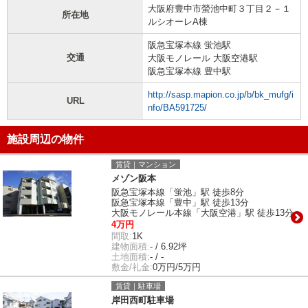
大阪府豊中市螢池中町３丁目２－１
所在地
ルシオーレA棟
阪急宝塚本線 蛍池駅
交通
大阪モノレール 大阪空港駅
阪急宝塚本線 豊中駅
http://sasp.mapion.co.jp/b/bk_mufg/i
URL
nfo/BA591725/
施設周辺の物件
賃貸｜マンション
メゾン阪本
阪急宝塚本線「蛍池」駅 徒歩8分
阪急宝塚本線「豊中」駅 徒歩13分
大阪モノレール本線「大阪空港」駅 徒歩13分
4万円
間取:
1K
建物面積:
- / 6.92坪
土地面積:
- / -
敷金/礼金:
0万円/5万円
賃貸｜駐車場
岸田西町駐車場