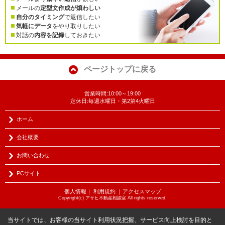
メールの
定型文作成が煩わしい
自分のタイミング
で返信したい
気軽にデータ
をやり取りしたい
対話の
内容を記録
しておきたい
ページトップに戻る
営業時間:10:00～19:00
定休日:毎週水曜日・第2第4火曜日
ホーム
会社概要
お問い合わせ
PCサイト
個人情報
｜
利用規約
｜
アクセスマップ
Copyright(c) アサヒ不動産相談室 All rights reserved.
当サイトでは、お客様の当サイト利用状況把握、サービス向上検討を目的と