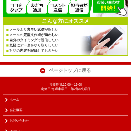
こんな方にオススメ
メールより
素早い返信
が欲しい
メールの
定型文作成が煩わしい
自分のタイミング
で返信したい
気軽にデータ
をやり取りしたい
対話の
内容を記録
しておきたい
ページトップに戻る
営業時間:10:00～19:00
定休日:毎週水曜日・第2第4火曜日
ホーム
会社概要
お問い合わせ