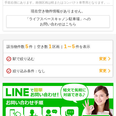
手前右側にあります。南側区画は軽またはコンパクト車専用となります。ラ
イフスペースキャノン駐車場のご紹介...
現在空き物件情報がありません。
「ライフスペースキャノン駐車場」への
お問い合わせはこちら
5
1
1～5
該当物件数
件
空き数
区画
件を表示
駅で絞り込む
変更
変更
絞り込み条件：
なし