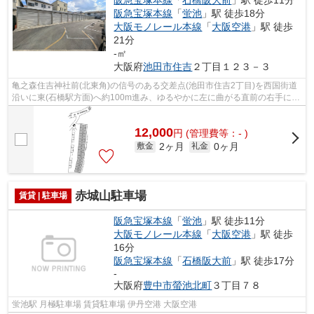
阪急宝塚本線
「
蛍池
」駅 徒歩18分
大阪モノレール本線
「
大阪空港
」駅 徒歩
21分
-㎡
大阪府
池田市
住吉
２丁目１２３－３
亀之森住吉神社前(北東角)の信号のある交差点(池田市住吉2丁目)を西国街道
沿いに東(石橋駅方面)へ約100m進み、ゆるやかに左に曲がる直前の右手にあ
ります。整備が整った駐車場です。「...
12,000
円
(管理費等：- )
2ヶ月
0ヶ月
敷金
礼金
赤城山駐車場
賃貸 | 駐車場
阪急宝塚本線
「
蛍池
」駅 徒歩11分
大阪モノレール本線
「
大阪空港
」駅 徒歩
16分
阪急宝塚本線
「
石橋阪大前
」駅 徒歩17分
-
大阪府
豊中市
螢池北町
３丁目７８
蛍池駅 月極駐車場 賃貸駐車場 伊丹空港 大阪空港