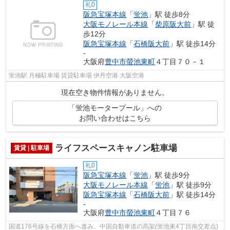
礼0
阪急宝塚本線
「
蛍池
」駅 徒歩8分
大阪モノレール本線
「
柴原阪大前
」駅 徒
歩12分
阪急宝塚本線
「
石橋阪大前
」駅 徒歩14分
-
大阪府
豊中市
螢池東町
４丁目７０－１
蛍池駅 月極駐車場 賃貸駐車場 伊丹空港 大阪空港
現在空き物件情報がありません。
「蛍池モータープール」への
お問い合わせはこちら
ライフスペースキャノン駐車場
賃貸 | 駐車場
礼0
阪急宝塚本線
「
蛍池
」駅 徒歩9分
大阪モノレール本線
「
蛍池
」駅 徒歩9分
阪急宝塚本線
「
石橋阪大前
」駅 徒歩14分
-
大阪府
豊中市
螢池東町
４丁目７６
国道176号線を石橋方面へ進み、中国自動車道の高架(蛍池東4丁目南交差点)