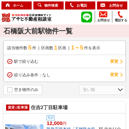
ホーム
物件検索
お電話
お問合せ
お問合せ
電話する
石橋阪大前駅物件一覧
5
1
1～5
該当物件数
件
区画数
区画
件を表示
駅で絞り込む
変更
変更
絞り込み条件：
なし
空き物件のみ
住吉2丁目駐車場
賃貸 | 駐車場
礼0
12,000
円
阪急宝塚本線
「
石橋阪大前
」駅 徒歩11分