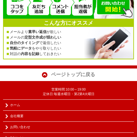
こんな方にオススメ
メールより
素早い返信
が欲しい
メールの
定型文作成が煩わしい
自分のタイミング
で返信したい
気軽にデータ
をやり取りしたい
対話の
内容を記録
しておきたい
ページトップに戻る
営業時間:10:00～19:00
定休日:毎週水曜日・第2第4火曜日
ホーム
会社概要
お問い合わせ