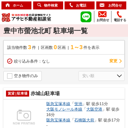
ホーム
物件検索
お電話
お問合せ
お問合せ
電話する
豊中市螢池北町 駐車場一覧
3
0
1～3
該当物件数
件
区画数
区画
件を表示
変更
絞り込み条件：
なし
空き物件のみ
赤城山駐車場
賃貸 | 駐車場
阪急宝塚本線
「
蛍池
」駅 徒歩11分
大阪モノレール本線
「
大阪空港
」駅 徒歩
16分
阪急宝塚本線
「
石橋阪大前
」駅 徒歩17分
-