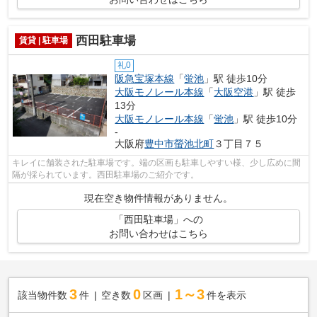
西田駐車場
賃貸 | 駐車場
礼0
阪急宝塚本線
「
蛍池
」駅 徒歩10分
大阪モノレール本線
「
大阪空港
」駅 徒歩
13分
大阪モノレール本線
「
蛍池
」駅 徒歩10分
-
大阪府
豊中市
螢池北町
３丁目７５
キレイに舗装された駐車場です。端の区画も駐車しやすい様、少し広めに間
隔が採られています。西田駐車場のご紹介です。
現在空き物件情報がありません。
「西田駐車場」への
お問い合わせはこちら
3
0
1～3
該当物件数
件
空き数
区画
件を表示