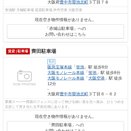
大阪府
豊中市
螢池北町
３丁目７８
蛍池駅 月極駐車場 賃貸駐車場 伊丹空港 大阪空港
現在空き物件情報がありません。
「赤城山駐車場」への
お問い合わせはこちら
齊田駐車場
賃貸 | 駐車場
礼0
阪急宝塚本線
「
蛍池
」駅 徒歩8分
大阪モノレール本線
「
蛍池
」駅 徒歩8分
大阪モノレール本線
「
大阪空港
」駅 徒歩
12分
-
大阪府
豊中市
螢池北町
３丁目６－６２
業務スーパー西面のフェンスに沿って伸びる細い道を北へ進み、ひとつめを
左折して突き当たる手前右側にあります。
現在空き物件情報がありません。
「齊田駐車場」への
お問い合わせはこちら