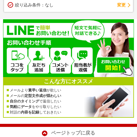
変更
絞り込み条件：
なし
こんな方にオススメ
メールより
素早い返信
が欲しい
メールの
定型文作成が煩わしい
自分のタイミング
で返信したい
気軽にデータ
をやり取りしたい
対話の
内容を記録
しておきたい
ページトップに戻る