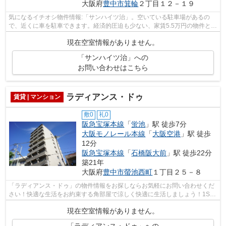
大阪府
豊中市
箕輪
２丁目１２－１９
気になるイチオシ物件情報:「サンハイツ治」。空いている駐車場があるの
で、近くに車を駐車できます。経済的圧迫も少ない、家賃5.5万円の物件とな
っています。駐輪場も完備されており...
現在空室情報がありません。
「サンハイツ治」への
お問い合わせはこちら
ラディアンス・ドゥ
賃貸 | マンション
敷0
礼0
阪急宝塚本線
「
蛍池
」駅 徒歩7分
大阪モノレール本線
「
大阪空港
」駅 徒歩
12分
阪急宝塚本線
「
石橋阪大前
」駅 徒歩22分
築21年
大阪府
豊中市
螢池西町
１丁目２５－８
「ラディアンス・ドゥ」の物件情報をお探しならお気軽にお問い合わせくだ
さい！快適な生活をお約束する角部屋で涼しく快適に生活しましょう！1SK
は広々収納を兼ね備えたお部屋です♪RC...
現在空室情報がありません。
「ラディアンス・ドゥ」への