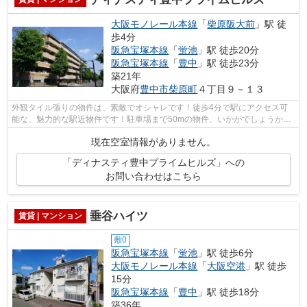
大阪モノレール本線
「
柴原阪大前
」駅 徒
歩4分
阪急宝塚本線
「
蛍池
」駅 徒歩20分
阪急宝塚本線
「
豊中
」駅 徒歩23分
築21年
大阪府
豊中市
柴原町
４丁目９－１３
外観タイル張りの物件は、素敵でオシャレです！徒歩4分で駅にアクセス可
能な、魅力的な駅近物件です！駐車場まで50mの物件、いかがでしょうか！
造りとデザインに関して、自信をもって...
現在空室情報がありません。
「ディナスティ豊中プライムヒルズ」への
お問い合わせはこちら
垂谷ハイツ
賃貸 | マンション
敷0
阪急宝塚本線
「
蛍池
」駅 徒歩6分
大阪モノレール本線
「
大阪空港
」駅 徒歩
15分
阪急宝塚本線
「
豊中
」駅 徒歩18分
築36年