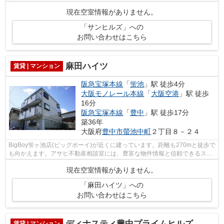
適で楽しくお料理もできてオススメで...
現在空室情報がありません。
「サンヒルズ」への
お問い合わせはこちら
麻田ハイツ
賃貸 | マンション
阪急宝塚本線
「
蛍池
」駅 徒歩4分
大阪モノレール本線
「
大阪空港
」駅 徒歩
16分
阪急宝塚本線
「
豊中
」駅 徒歩17分
築36年
大阪府
豊中市
螢池中町
２丁目８－２４
BigBoy蛍ヶ池店(ビッグボーイ)が近くに建っています。距離も270mと徒歩で
も向かえます。アサヒ不動産相談室には、豊富な物件情報と信頼できるスタ
ッフが揃っています。まずは06-6845-2...
現在空室情報がありません。
「麻田ハイツ」への
お問い合わせはこちら
ディナスティ豊中プライムヒルズ
賃貸 | マンション