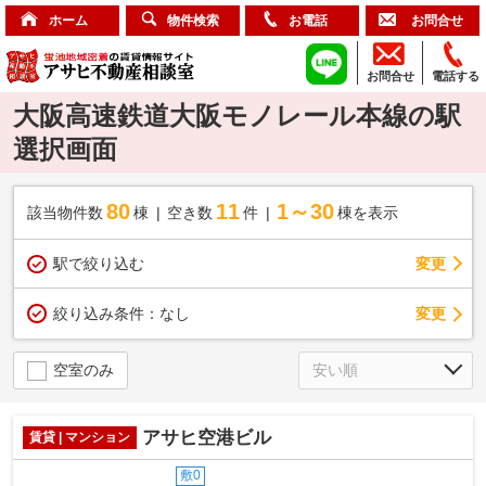
ホーム
物件検索
お電話
お問合せ
お問合せ
電話する
大阪高速鉄道大阪モノレール本線の駅
選択画面
80
11
1～30
該当物件数
棟
空き数
件
棟を表示
駅で絞り込む
変更
変更
絞り込み条件：
なし
空室のみ
アサヒ空港ビル
賃貸 | マンション
敷0