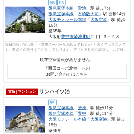
敷0
礼0
阪急宝塚本線
「
蛍池
」駅 徒歩7分
阪急宝塚本線
「
石橋阪大前
」駅 徒歩14分
大阪モノレール本線
「
大阪空港
」駅 徒歩
16分
築65年
大阪府
豊中市
螢池北町
２丁目３－４８
毎日の買い物も楽々・業務スーパー蛍池店まで198m・と近くておススメで
す。数多くの物件をご用意しております。アサヒ不動産相談室は、お客様に
とって有益な情報をご提供して参ります。
現在空室情報がありません。
「西田コーポ北棟」への
お問い合わせはこちら
サンハイツ治
賃貸 | マンション
敷0
阪急宝塚本線
「
蛍池
」駅 徒歩11分
阪急宝塚本線
「
豊中
」駅 徒歩14分
大阪モノレール本線
「
大阪空港
」駅 徒歩
15分
築48年