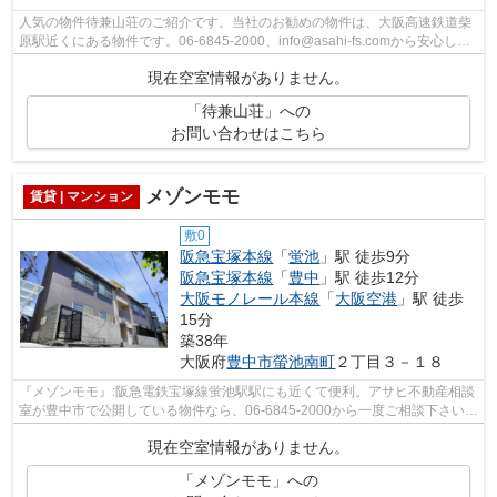
人気の物件待兼山荘のご紹介です。当社のお勧めの物件は、大阪高速鉄道柴
原駅近くにある物件です。06-6845-2000、info@asahi-fs.comから安心して
ご連絡、ご相談をして下さい。
現在空室情報がありません。
「待兼山荘」への
お問い合わせはこちら
メゾンモモ
賃貸 | マンション
敷0
阪急宝塚本線
「
蛍池
」駅 徒歩9分
阪急宝塚本線
「
豊中
」駅 徒歩12分
大阪モノレール本線
「
大阪空港
」駅 徒歩
15分
築38年
大阪府
豊中市
螢池南町
２丁目３－１８
『メゾンモモ』:阪急電鉄宝塚線蛍池駅駅にも近くて便利。アサヒ不動産相談
室が豊中市で公開している物件なら、06-6845-2000から一度ご相談下さい。
当社が責任を持ってご案内致します。
現在空室情報がありません。
「メゾンモモ」への