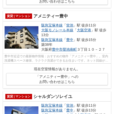
お問い合わせはこちら
アメニティー豊中
賃貸 | マンション
阪急宝塚本線
「
蛍池
」駅 徒歩11分
大阪モノレール本線
「
大阪空港
」駅 徒歩
13分
阪急宝塚本線
「
豊中
」駅 徒歩15分
築38年
大阪府
豊中市
螢池南町
３丁目１０－２７
豊中市近辺での最新物件情報：おすすめの物件「アメニティー豊中」。室内
洗濯機スペース確保、ラクラク洗濯ができるお住まいです。ネット回線が繋
がっていますので調べものがしやすい...
現在空室情報がありません。
「アメニティー豊中」への
お問い合わせはこちら
シャルダンソレイユ
賃貸 | マンション
阪急宝塚本線
「
蛍池
」駅 徒歩11分
阪急宝塚本線
「
豊中
」駅 徒歩13分