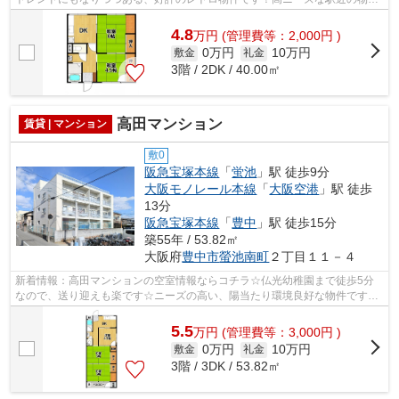
で、徒歩2分で駅に行くことができます...
4.8
万
円
(管理費等：2,000円 )
0万円
10万円
敷金
礼金
3階 / 2DK / 40.00㎡
高田マンション
賃貸 | マンション
敷0
阪急宝塚本線
「
蛍池
」駅 徒歩9分
大阪モノレール本線
「
大阪空港
」駅 徒歩
13分
阪急宝塚本線
「
豊中
」駅 徒歩15分
築55年 / 53.82㎡
大阪府
豊中市
螢池南町
２丁目１１－４
新着情報：高田マンションの空室情報ならコチラ☆仏光幼稚園まで徒歩5分
なので、送り迎えも楽です☆ニーズの高い、陽当たり環境良好な物件です☆
ついついお洗濯したくなっちゃいますよ☆こ...
5.5
万
円
(管理費等：3,000円 )
0万円
10万円
敷金
礼金
3階 / 3DK / 53.82㎡