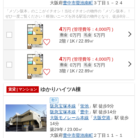
大阪府
豊中市
螢池南町
３丁目１－２４
「メゾン阪本」のここがイチオシ！当社イチオシの物件の「メゾン阪本」！
ぜひ一度ご覧ください！根強いニーズを誇る駅近の物件となり、徒歩8分に
駅があります！こちらはマンションタイ...
4
万
円
(管理費等：4,000円 )
0万円
5万円
敷金
礼金
2階 / 1K / 22.89㎡
4
万
円
(管理費等：4,000円 )
0万円
5万円
敷金
礼金
3階 / 1K / 22.89㎡
ゆかりハイツA棟
賃貸 | マンション
敷0
阪急宝塚本線
「
蛍池
」駅 徒歩9分
阪急宝塚本線
「
豊中
」駅 徒歩14分
大阪モノレール本線
「
大阪空港
」駅 徒歩
14分
築29年 / 23.00㎡
大阪府
豊中市
螢池南町
２丁目１１－１