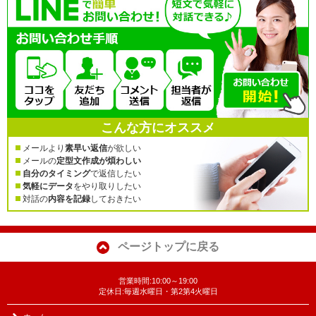
こんな方にオススメ
メールより
素早い返信
が欲しい
メールの
定型文作成が煩わしい
自分のタイミング
で返信したい
気軽にデータ
をやり取りしたい
対話の
内容を記録
しておきたい
ページトップに戻る
営業時間:10:00～19:00
定休日:毎週水曜日・第2第4火曜日