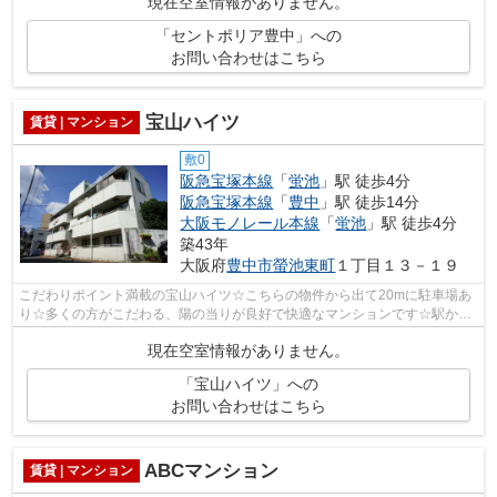
現在空室情報がありません。
「セントポリア豊中」への
お問い合わせはこちら
宝山ハイツ
賃貸 | マンション
敷0
阪急宝塚本線
「
蛍池
」駅 徒歩4分
阪急宝塚本線
「
豊中
」駅 徒歩14分
大阪モノレール本線
「
蛍池
」駅 徒歩4分
築43年
大阪府
豊中市
螢池東町
１丁目１３－１９
こだわりポイント満載の宝山ハイツ☆こちらの物件から出て20mに駐車場あ
り☆多くの方がこだわる、陽の当りが良好で快適なマンションです☆駅から
徒歩4分というアクセス良好な駅近物件はい...
現在空室情報がありません。
「宝山ハイツ」への
お問い合わせはこちら
ABCマンション
賃貸 | マンション