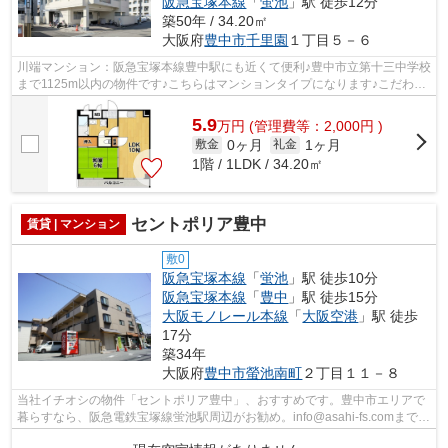
阪急宝塚本線
「
蛍池
」駅 徒歩12分
築50年 / 34.20㎡
大阪府
豊中市
千里園
１丁目５－６
川端マンション：阪急宝塚本線豊中駅にも近くて便利♪豊中市立第十三中学校
まで1125m以内の物件です♪こちらはマンションタイプになります♪こだわり
の条件として多い、駅徒歩9分の物件で...
5.9
万
円
(管理費等：2,000円 )
0ヶ月
1ヶ月
敷金
礼金
1階 / 1LDK / 34.20㎡
セントポリア豊中
賃貸 | マンション
敷0
阪急宝塚本線
「
蛍池
」駅 徒歩10分
阪急宝塚本線
「
豊中
」駅 徒歩15分
大阪モノレール本線
「
大阪空港
」駅 徒歩
17分
築34年
大阪府
豊中市
螢池南町
２丁目１１－８
当社イチオシの物件「セントポリア豊中」、おすすめです。豊中市エリアで
暮らすなら、阪急電鉄宝塚線蛍池駅周辺がお勧め。info@asahi-fs.comまでい
つでもアクセスを。アサヒ不動産相談...