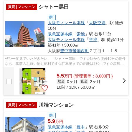
シャトー黒田
賃貸 | マンション
敷0
大阪モノレール本線
「
大阪空港
」駅 徒歩
10分
阪急宝塚本線
「
蛍池
」駅 徒歩11分
大阪モノレール本線
「
蛍池
」駅 徒歩11分
築41年 / 50.00㎡
大阪府
豊中市
螢池西町
２丁目１－１８
ぜひ一度見ていただきたい、「シャトー黒田」です☆駅から徒歩10分の物件
なら、駅前のお買い物も便利です☆駐車場までの距離は270mです☆高層ビ
ルのため、造りがしっかりしています☆大阪...
5.5
万
円
(管理費等：8,000円 )
0ヶ月
2ヶ月
敷金
礼金
10階 / 3DK / 50.00㎡
川端マンション
賃貸 | マンション
敷0
5.9
万円
阪急宝塚本線
「
豊中
」駅 徒歩9分