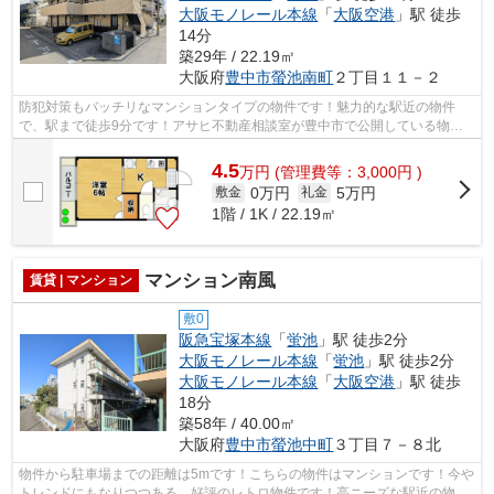
大阪モノレール本線
「
大阪空港
」駅 徒歩
14分
築29年 / 22.19㎡
大阪府
豊中市
螢池南町
２丁目１１－２
防犯対策もバッチリなマンションタイプの物件です！魅力的な駅近の物件
で、駅まで徒歩9分です！アサヒ不動産相談室が豊中市で公開している物件
なら、06-6845-2000にて当社へお気軽にお...
4.5
万
円
(管理費等：3,000円 )
0万円
5万円
敷金
礼金
1階 / 1K / 22.19㎡
マンション南風
賃貸 | マンション
敷0
阪急宝塚本線
「
蛍池
」駅 徒歩2分
大阪モノレール本線
「
蛍池
」駅 徒歩2分
大阪モノレール本線
「
大阪空港
」駅 徒歩
18分
築58年 / 40.00㎡
大阪府
豊中市
螢池中町
３丁目７－８北
物件から駐車場までの距離は5mです！こちらの物件はマンションです！今や
トレンドにもなりつつある、好評のレトロ物件です！高ニーズな駅近の物件