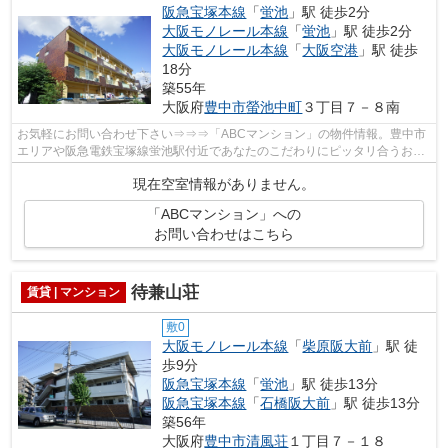
阪急宝塚本線
「
蛍池
」駅 徒歩2分
大阪モノレール本線
「
蛍池
」駅 徒歩2分
大阪モノレール本線
「
大阪空港
」駅 徒歩
18分
築55年
大阪府
豊中市
螢池中町
３丁目７－８南
お気軽にお問い合わせ下さい⇒⇒⇒「ABCマンション」の物件情報。豊中市
エリアや阪急電鉄宝塚線蛍池駅付近であなたのこだわりにピッタリ合うお部
屋を探しませんか。弊社が全力でサポート...
現在空室情報がありません。
「ABCマンション」への
お問い合わせはこちら
待兼山荘
賃貸 | マンション
敷0
大阪モノレール本線
「
柴原阪大前
」駅 徒
歩9分
阪急宝塚本線
「
蛍池
」駅 徒歩13分
阪急宝塚本線
「
石橋阪大前
」駅 徒歩13分
築56年
大阪府
豊中市
清風荘
１丁目７－１８