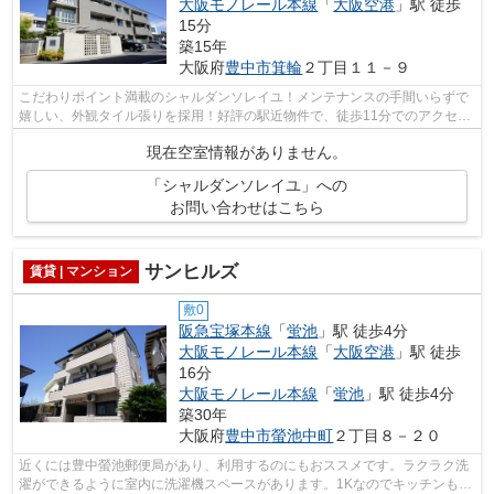
大阪モノレール本線
「
大阪空港
」駅 徒歩
15分
築15年
大阪府
豊中市
箕輪
２丁目１１－９
こだわりポイント満載のシャルダンソレイユ！メンテナンスの手間いらずで
嬉しい、外観タイル張りを採用！好評の駅近物件で、徒歩11分でのアクセス
が可能です！こちらは日当たりが良好...
現在空室情報がありません。
「シャルダンソレイユ」への
お問い合わせはこちら
サンヒルズ
賃貸 | マンション
敷0
阪急宝塚本線
「
蛍池
」駅 徒歩4分
大阪モノレール本線
「
大阪空港
」駅 徒歩
16分
大阪モノレール本線
「
蛍池
」駅 徒歩4分
築30年
大阪府
豊中市
螢池中町
２丁目８－２０
近くには豊中螢池郵便局があり、利用するのにもおススメです。ラクラク洗
濯ができるように室内に洗濯機スペースがあります。1Kなのでキッチンも快