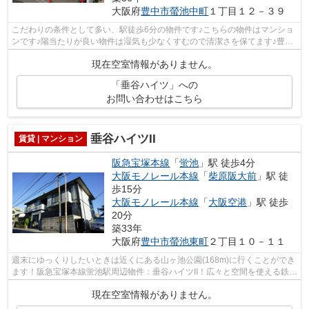
大阪府
豊中市
螢池中町
１丁目１２－３９
こだわりの条件として多い、駅徒歩6分の物件です♪こちらの物件はマンショ
ンです♪陽当たりが良い物件は湿気も少なくすむので清潔さを保てます♪豊中
市エリアの賃貸情報はアサヒ不動産相...
現在空室情報がありません。
「垂谷ハイツ」への
お問い合わせはこちら
垂谷ハイツII
賃貸 | マンション
阪急宝塚本線
「
蛍池
」駅 徒歩4分
大阪モノレール本線
「
柴原阪大前
」駅 徒
歩15分
大阪モノレール本線
「
大阪空港
」駅 徒歩
20分
築33年
大阪府
豊中市
螢池東町
２丁目１０－１１
週末にゆっくりしたいときは近くにある山ヶ池公園(168m)に行くことができ
ます！阪急宝塚本線蛍池駅周辺物件：垂谷ハイツII！広々と空間を使える鉄骨
造はいかがですか♪多くの方に好評の...
現在空室情報がありません。