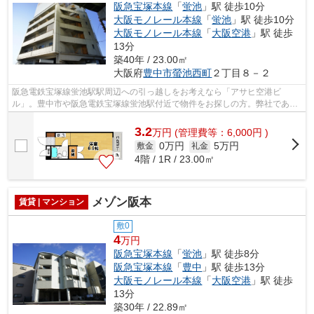
阪急宝塚本線
「
蛍池
」駅 徒歩10分
大阪モノレール本線
「
蛍池
」駅 徒歩10分
大阪モノレール本線
「
大阪空港
」駅 徒歩
13分
築40年 / 23.00㎡
大阪府
豊中市
螢池西町
２丁目８－２
阪急電鉄宝塚線蛍池駅駅周辺への引っ越しをお考えなら「アサヒ空港ビ
ル」。豊中市や阪急電鉄宝塚線蛍池駅付近で物件をお探しの方。弊社であな
たの理想のお部屋が探しませんか。全力で...
3.2
万
円
(管理費等：6,000円 )
0万円
5万円
敷金
礼金
4階 / 1R / 23.00㎡
メゾン阪本
賃貸 | マンション
敷0
4
万円
阪急宝塚本線
「
蛍池
」駅 徒歩8分
阪急宝塚本線
「
豊中
」駅 徒歩13分
大阪モノレール本線
「
大阪空港
」駅 徒歩
13分
築30年 / 22.89㎡