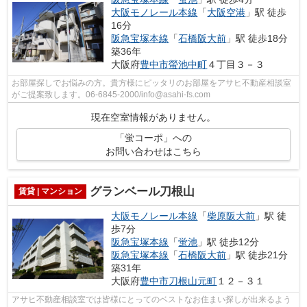
大阪モノレール本線
「
大阪空港
」駅 徒歩
16分
阪急宝塚本線
「
石橋阪大前
」駅 徒歩18分
築36年
大阪府
豊中市
螢池中町
４丁目３－３
お部屋探しでお悩みの方。貴方様にピッタリのお部屋をアサヒ不動産相談室
がご提案致します。06-6845-2000/info@asahi-fs.com
現在空室情報がありません。
「蛍コーポ」への
お問い合わせはこちら
グランベール刀根山
賃貸 | マンション
大阪モノレール本線
「
柴原阪大前
」駅 徒
歩7分
阪急宝塚本線
「
蛍池
」駅 徒歩12分
阪急宝塚本線
「
石橋阪大前
」駅 徒歩21分
築31年
大阪府
豊中市
刀根山元町
１２－３１
アサヒ不動産相談室では皆様にとってのベストなお住まい探しが出来るよう