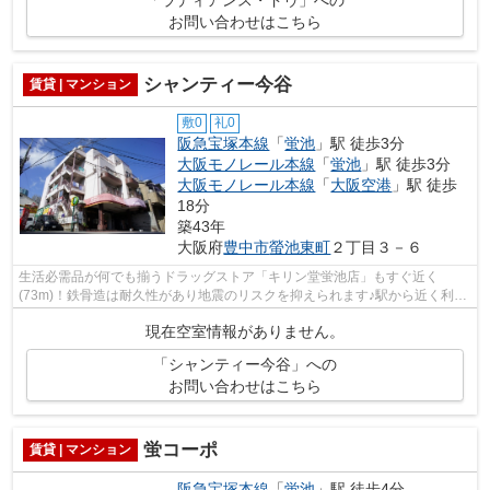
お問い合わせはこちら
シャンティー今谷
賃貸 | マンション
敷0
礼0
阪急宝塚本線
「
蛍池
」駅 徒歩3分
大阪モノレール本線
「
蛍池
」駅 徒歩3分
大阪モノレール本線
「
大阪空港
」駅 徒歩
18分
築43年
大阪府
豊中市
螢池東町
２丁目３－６
生活必需品が何でも揃うドラッグストア「キリン堂蛍池店」もすぐ近く
(73m)！鉄骨造は耐久性があり地震のリスクを抑えられます♪駅から近く利便
性の高い生活環境が魅力的な、駅から徒歩3...
現在空室情報がありません。
「シャンティー今谷」への
お問い合わせはこちら
蛍コーポ
賃貸 | マンション
阪急宝塚本線
「
蛍池
」駅 徒歩4分