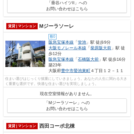
「垂谷ハイツII」への
お問い合わせはこちら
Mジーラソーレ
賃貸 | マンション
敷0
阪急宝塚本線
「
蛍池
」駅 徒歩9分
大阪モノレール本線
「
柴原阪大前
」駅 徒
歩12分
阪急宝塚本線
「
石橋阪大前
」駅 徒歩16分
築23年
大阪府
豊中市
螢池東町
４丁目１２－１１
住まい選びはじっくり慎重にしていきましょう。あなたの人生に関わる大き
く重要な選択です。快適な住まい選びを実現しましょう。
現在空室情報がありません。
「Mジーラソーレ」への
お問い合わせはこちら
西田コーポ北棟
賃貸 | マンション