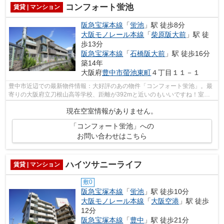
コンフォート蛍池
賃貸 | マンション
阪急宝塚本線
「
蛍池
」駅 徒歩8分
大阪モノレール本線
「
柴原阪大前
」駅 徒
歩13分
阪急宝塚本線
「
石橋阪大前
」駅 徒歩16分
築14年
大阪府
豊中市
螢池東町
４丁目１１－１
豊中市近辺での最新物件情報：大好評のあの物件「コンフォート蛍池」。最
寄りの大阪府立刀根山高等学校、距離が392mと近いのもいいですね！室内
に洗濯機スペースも確保されています◎車...
現在空室情報がありません。
「コンフォート蛍池」への
お問い合わせはこちら
ハイツサニーライフ
賃貸 | マンション
敷0
阪急宝塚本線
「
蛍池
」駅 徒歩10分
大阪モノレール本線
「
大阪空港
」駅 徒歩
12分
阪急宝塚本線
「
豊中
」駅 徒歩21分