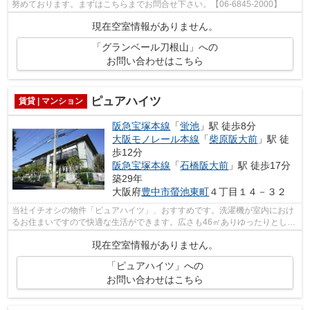
努めております。まずはこちらまでお問合せ下さい。【06-6845-2000】
現在空室情報がありません。
「グランベール刀根山」への
お問い合わせはこちら
ピュアハイツ
賃貸 | マンション
阪急宝塚本線
「
蛍池
」駅 徒歩8分
大阪モノレール本線
「
柴原阪大前
」駅 徒
歩12分
阪急宝塚本線
「
石橋阪大前
」駅 徒歩17分
築29年
大阪府
豊中市
螢池東町
４丁目１４－３２
当社イチオシの物件「ピュアハイツ」、おすすめです。洗濯機が室内におけ
るお住まいですので快適な生活ができます。広さも46㎡ありゆったりとした
空間があります。鉄骨造なら、耐久性...
現在空室情報がありません。
「ピュアハイツ」への
お問い合わせはこちら