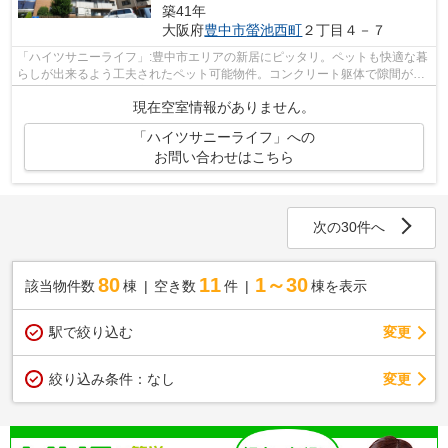
築41年
大阪府
豊中市
螢池西町
２丁目４－７
「ハイツサニーライフ」:豊中市エリアの新居にピッタリ。ペットも快適な暮
らしが出来るよう工夫されたペット可能物件。コンクリート躯体で隙間がな
く気密性や断熱効果も高い物件。古い...
現在空室情報がありません。
「ハイツサニーライフ」への
お問い合わせはこちら
次の30件へ
80
11
1～30
該当物件数
棟
空き数
件
棟を表示
駅で絞り込む
変更
変更
絞り込み条件：
なし