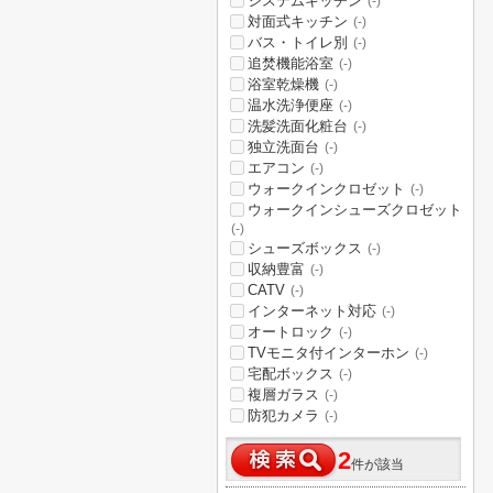
システムキッチン
(-)
対面式キッチン
(-)
バス・トイレ別
(-)
追焚機能浴室
(-)
浴室乾燥機
(-)
温水洗浄便座
(-)
洗髪洗面化粧台
(-)
独立洗面台
(-)
エアコン
(-)
ウォークインクロゼット
(-)
ウォークインシューズクロゼット
(-)
シューズボックス
(-)
収納豊富
(-)
CATV
(-)
インターネット対応
(-)
オートロック
(-)
TVモニタ付インターホン
(-)
宅配ボックス
(-)
複層ガラス
(-)
防犯カメラ
(-)
2
件が該当