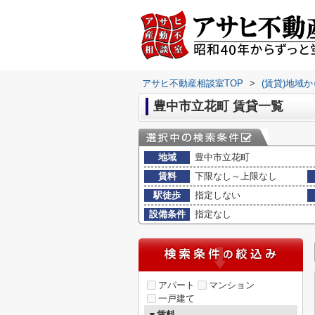
アサヒ不動産相談室TOP
>
(賃貸)地域
豊中市立花町 賃貸一覧
地域
豊中市立花町
賃料
下限なし～上限なし
駅徒歩
指定しない
設備条件
指定なし
アパート
マンション
一戸建て
▼賃料