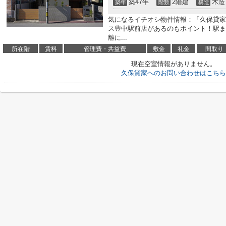
築47年
2階建
木造
築年
階数
構造
気になるイチオシ物件情報：「久保貸家
ス豊中駅前店があるのもポイント！駅ま
離に...
所在階
賃料
管理費・共益費
敷金
礼金
間取り
現在空室情報がありません。
久保貸家へのお問い合わせはこちら