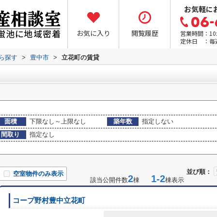
お気軽に
お気に入り
閲覧履歴
営業時間：10:0
定休日 ：毎
から探す
>
豊中市
>
立花町の賃貸
面積
下限なし～上限なし
築年数
指定しない
間取り
指定なし
並び順：
空室物件のみ表示
2
1-2
該当公開件数
棟
棟表示
コープ野村豊中立花町