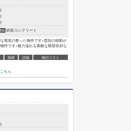
分
分
分
鉄筋コンクリート
構造
な環境の整った物件です♪普段の移動が
の物件です♪魅力溢れる素敵な眺望良好な
面積
詳細
検討リスト
こちら
３
分