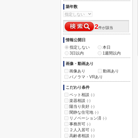
築年数
2
件が該当
情報公開日
指定しない
本日
3日以内
1週間以内
画像・動画あり
画像あり
動画あり
パノラマ・VRあり
こだわり条件
ペット相談
(-)
楽器相談
(-)
陽当り良好
(-)
閑静な住宅地
(-)
リノベーション済
(-)
事務所可
(-)
２人入居可
(-)
高齢者相談
(-)