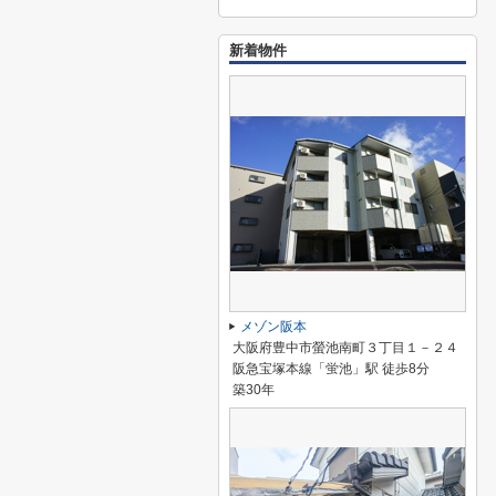
新着物件
メゾン阪本
大阪府豊中市螢池南町３丁目１－２４
阪急宝塚本線「蛍池」駅 徒歩8分
築30年