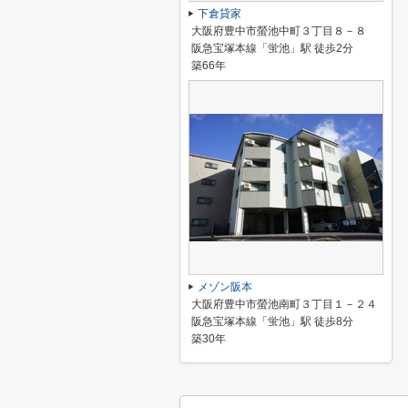
下倉貸家
大阪府豊中市螢池中町３丁目８－８
阪急宝塚本線「蛍池」駅 徒歩2分
築66年
メゾン阪本
大阪府豊中市螢池南町３丁目１－２４
阪急宝塚本線「蛍池」駅 徒歩8分
築30年