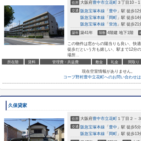
大阪府
豊中市
立花町
３丁目10－1
住所
交通
阪急宝塚本線
「
豊中
」駅 徒歩12
阪急宝塚本線
「
岡町
」駅 徒歩14
阪急宝塚本線
「
蛍池
」駅 徒歩21
築41年
4階建 地下1階
築年
階数
この物件は窓からの陽当りも良い、快適
徒歩だという方も嬉しい、駅まで12分
場所...
所在階
賃料
管理費・共益費
敷金
礼金
間取り
現在空室情報がありません。
コープ野村豊中立花町へのお問い合わせは
久保貸家
大阪府
豊中市
立花町
１丁目２－
住所
交通
阪急宝塚本線
「
豊中
」駅 徒歩5分
阪急宝塚本線
「
岡町
」駅 徒歩13