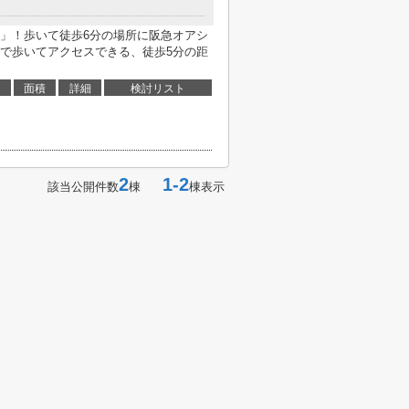
」！歩いて徒歩6分の場所に阪急オアシ
で歩いてアクセスできる、徒歩5分の距
面積
詳細
検討リスト
2
1-2
該当公開件数
棟
棟表示