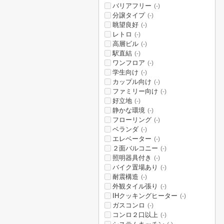
バリアフリー
(-)
分譲タイプ
(-)
眺望良好
(-)
レトロ
(-)
高層ビル
(-)
駅直結
(-)
ワンフロア
(-)
学生向け
(-)
カップル向け
(-)
ファミリー向け
(-)
好立地
(-)
静かな環境
(-)
フローリング
(-)
ベランダ
(-)
エレベーター
(-)
２面バルコニー
(-)
照明器具付き
(-)
バイク置場あり
(-)
耐震構造
(-)
外観タイル張り
(-)
IHクッキングヒーター
(-)
ガスコンロ
(-)
コンロ２口以上
(-)