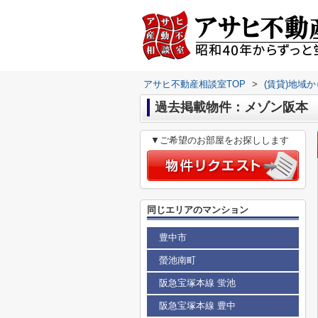
アサヒ不動産相談室TOP
>
(賃貸)地域
過去掲載物件：メゾン阪本
▼ご希望のお部屋をお探しします
同じエリアのマンション
豊中市
螢池南町
阪急宝塚本線 蛍池
阪急宝塚本線 豊中