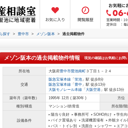
お気軽に
お気に入り
閲覧履歴
営業時間：10:0
定休日 ：毎
から探す
>
豊中市
>
メゾン阪本
>
過去掲載物件
メゾン阪本
の過去掲載物件情報
現況の確認はお気軽にお問
所在地
大阪府
豊中市
螢池南町
３丁目１－２４
阪急宝塚本線
「
蛍池
」駅 徒歩8分
交通
阪急宝塚本線
「
豊中
」駅 徒歩13分
大阪モノレール本線
「
大阪空港
」駅 徒歩13分
築年月（築年数）
1995年 12月 ( 築30年 )
方位
種別/構造
マンション/鉄骨造
所在階/階
陽当り良好
事務所可
SOHO向け
学生向
バイク置場あり
洗濯機置場有
外観タイル
設備条件
バス・トイレ別
洗面台
シャワー
エアコ