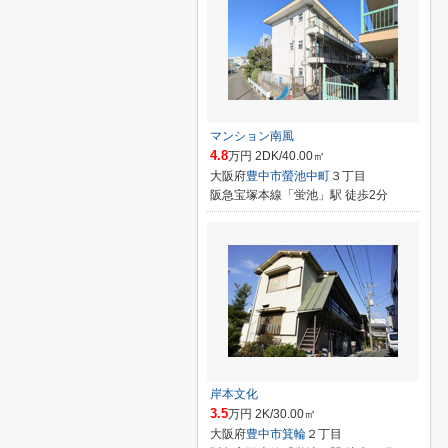
マンション南風
4.8
万円 2DK/40.00㎡
大阪府
豊中市
螢池中町
３丁目
阪急宝塚本線「蛍池」駅 徒歩2分
岸本文化
3.5
万円 2K/30.00㎡
大阪府
豊中市
箕輪
２丁目