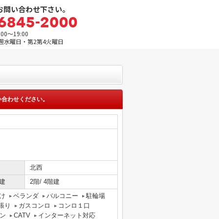
お問い合わせ下さい。
0～19:00
週水曜日・第2第4火曜日
い合わせください。
北西
建
2階/ 4階建
け
ベランダ
バルコニー
駐輪場
張り
ガスコンロ
コンロ１口
ン
CATV
インターネット対応