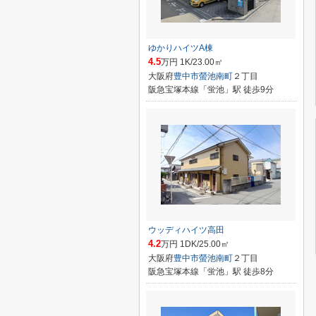
ゆかりハイツA棟
4.5
万円 1K/23.00㎡
大阪府
豊中市
螢池南町
２丁目
阪急宝塚本線「蛍池」駅 徒歩9分
ウッディハイツ高田
4.2
万円 1DK/25.00㎡
大阪府
豊中市
螢池南町
２丁目
阪急宝塚本線「蛍池」駅 徒歩8分