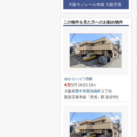
大阪モノレール本線 大阪空港
この物件を見た方へのお勧め物件
ゆかりハイツB棟
4.5
万円 1K/22.19㎡
大阪府
豊中市
螢池南町
２丁目
阪急宝塚本線「蛍池」駅 徒歩9分