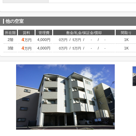
他の空室
所在階
賃料
管理費
敷金/礼金/保証金/償却
間取り
4
2階
4,000円
/
/
/
1K
万円
0万円
5万円
-
-
4
3階
4,000円
/
/
/
1K
万円
0万円
5万円
-
-