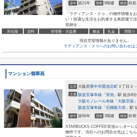
築21年
9階建
鉄筋
築年
階数
構造
「ラディアンス・ドゥ」の物件情報をお
い！快適な生活をお約束する角部屋で涼
収納を...
所在階
賃料
管理費・共益費
敷金
礼金
間取り
現在空室情報がありません。
ラディアンス・ドゥへのお問い合わせは
マンション翡翠苑
大阪府
豊中市
螢池北町
３丁目２
住所
交通
阪急宝塚本線
「
蛍池
」駅 徒歩8分
大阪モノレール本線
「
大阪空港
」
阪急宝塚本線
「
石橋阪大前
」駅 
築56年
3階建
鉄骨
築年
階数
構造
STARBUCKS COFFEE蛍池ルシオー
物件です。当社へのお問合せ先はこちら【06