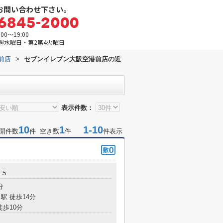
お問い合わせ下さい。
0～19:00
週水曜日・第2第4火曜日
前店
>
セブンイレブン大阪空港前店の近
表示件数：
10
1
1-10
開件数
件 空き数
件
件表示
－５
分
駅 徒歩14分
徒歩10分