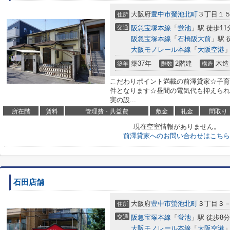
大阪府
豊中市
螢池北町
３丁目１
住所
交通
阪急宝塚本線
「
蛍池
」駅 徒歩11
阪急宝塚本線
「
石橋阪大前
」駅 
大阪モノレール本線
「
大阪空港
」
築37年
2階建
木造
築年
階数
構造
こだわりポイント満載の前澤貸家☆子育
件となります☆昼間の電気代も抑えられ
実の設...
所在階
賃料
管理費・共益費
敷金
礼金
間取り
現在空室情報がありません。
前澤貸家へのお問い合わせはこちら
石田店舗
大阪府
豊中市
螢池北町
３丁目３
住所
交通
阪急宝塚本線
「
蛍池
」駅 徒歩8分
大阪モノレール本線
「
大阪空港
」