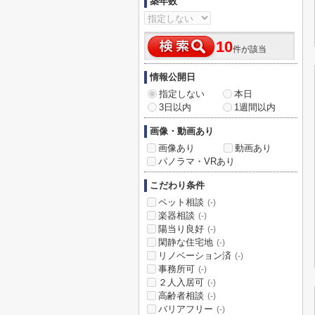
築年数
10
件が該当
情報公開日
指定しない
本日
3日以内
1週間以内
画像・動画あり
画像あり
動画あり
パノラマ・VRあり
こだわり条件
ペット相談
(-)
楽器相談
(-)
陽当り良好
(-)
閑静な住宅地
(-)
リノベーション済
(-)
事務所可
(-)
２人入居可
(-)
高齢者相談
(-)
バリアフリー
(-)