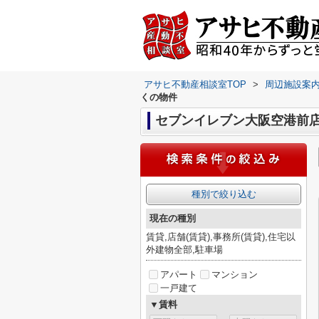
アサヒ不動産相談室TOP
>
周辺施設案
くの物件
セブンイレブン大阪空港前
種別で絞り込む
現在の種別
賃貸,店舗(賃貸),事務所(賃貸),住宅以
外建物全部,駐車場
アパート
マンション
一戸建て
▼賃料