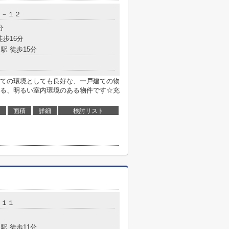
５－１２
分
徒歩16分
駅 徒歩15分
ての環境としても良好な、一戸建ての物
る、明るい室内環境のある物件です☆充
面積
詳細
検討リスト
－１１
駅 徒歩11分