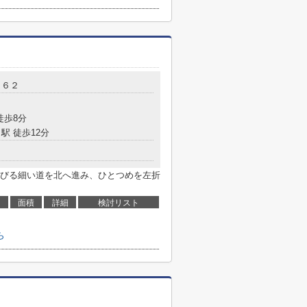
－６２
徒歩8分
駅 徒歩12分
びる細い道を北へ進み、ひとつめを左折
面積
詳細
検討リスト
ら