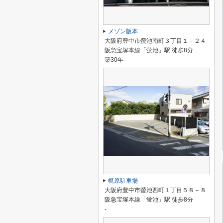
メゾン阪本
大阪府豊中市螢池南町３丁目１－２４
阪急宝塚本線「蛍池」駅 徒歩8分
築30年
梶原駐車場
大阪府豊中市螢池西町１丁目５８－８
阪急宝塚本線「蛍池」駅 徒歩8分
-