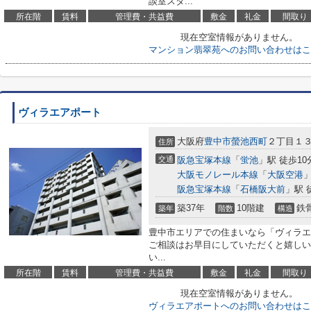
談室スタ...
所在階
賃料
管理費・共益費
敷金
礼金
間取り
現在空室情報がありません。
マンション翡翠苑へのお問い合わせはこ
ヴィラエアポート
大阪府
豊中市
螢池西町
２丁目１
住所
交通
阪急宝塚本線
「
蛍池
」駅 徒歩10
大阪モノレール本線
「
大阪空港
」
阪急宝塚本線
「
石橋阪大前
」駅 
築37年
10階建
鉄
築年
階数
構造
豊中市エリアでの住まいなら「ヴィラエ
ご相談はお早目にしていただくと嬉しい
い...
所在階
賃料
管理費・共益費
敷金
礼金
間取り
現在空室情報がありません。
ヴィラエアポートへのお問い合わせはこ