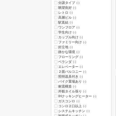
分譲タイプ
(-)
眺望良好
(-)
レトロ
(-)
高層ビル
(-)
駅直結
(-)
ワンフロア
(-)
学生向け
(-)
カップル向け
(-)
ファミリー向け
(-)
好立地
(-)
静かな環境
(-)
フローリング
(-)
ベランダ
(-)
エレベーター
(-)
２面バルコニー
(-)
照明器具付き
(-)
バイク置場あり
(-)
耐震構造
(-)
外観タイル張り
(-)
IHクッキングヒーター
(-)
ガスコンロ
(-)
コンロ２口以上
(-)
システムキッチン
(-)
対面式キッチン