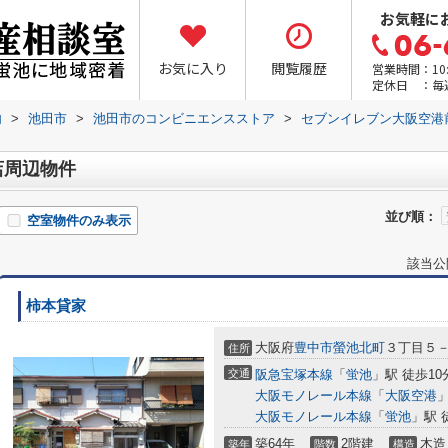
お気軽に
お気に入り
閲覧履歴
営業時間：10:0
定休日 ：毎
内
>
池田市
>
池田市のコンビニエンスストア
>
セブンイレブン大阪空港
店周辺物件
並び順：
空室物件のみ表示
該当公
柿本貸家
大阪府
豊中市
螢池北町
３丁目５
住所
交通
阪急宝塚本線
「
蛍池
」駅 徒歩10
大阪モノレール本線
「
大阪空港
」
大阪モノレール本線
「
蛍池
」駅 
築64年
2階建
木造
築年
階数
構造