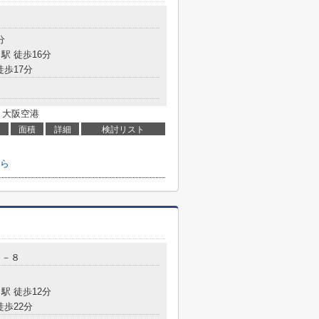
８
分
駅 徒歩16分
徒歩17分
 大阪空港
面積
詳細
検討リスト
ら
５－８
駅 徒歩12分
徒歩22分