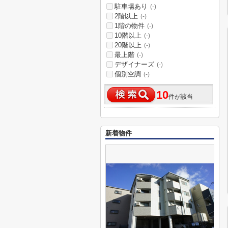
駐車場あり
(-)
2階以上
(-)
1階の物件
(-)
10階以上
(-)
20階以上
(-)
最上階
(-)
デザイナーズ
(-)
個別空調
(-)
10
件が該当
新着物件