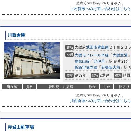
現在空室情報がありません。
上村貸家へのお問い合わせはこちら
川西倉庫
大阪府
池田市
豊島南
２丁目２３
住所
交通
大阪モノレール本線
「
大阪空港
」
福知山線
「
北伊丹
」駅 徒歩21分
阪急宝塚本線
「
石橋阪大前
」駅 
築39年
2階建
鉄骨
築年
階数
構造
所在階
賃料
管理費・共益費
敷金
礼金
間取り
現在空室情報がありません。
川西倉庫へのお問い合わせはこちら
赤城山駐車場