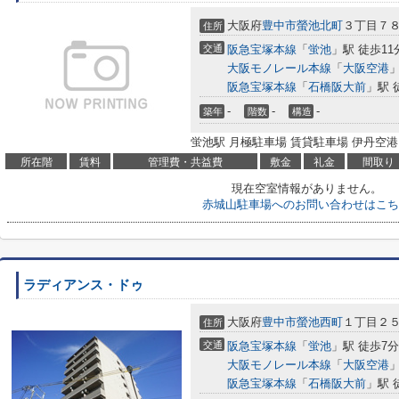
大阪府
豊中市
螢池北町
３丁目７
住所
交通
阪急宝塚本線
「
蛍池
」駅 徒歩11
大阪モノレール本線
「
大阪空港
」
阪急宝塚本線
「
石橋阪大前
」駅 
-
-
-
築年
階数
構造
蛍池駅 月極駐車場 賃貸駐車場 伊丹空港
所在階
賃料
管理費・共益費
敷金
礼金
間取り
現在空室情報がありません。
赤城山駐車場へのお問い合わせはこち
ラディアンス・ドゥ
大阪府
豊中市
螢池西町
１丁目２
住所
交通
阪急宝塚本線
「
蛍池
」駅 徒歩7分
大阪モノレール本線
「
大阪空港
」
阪急宝塚本線
「
石橋阪大前
」駅 