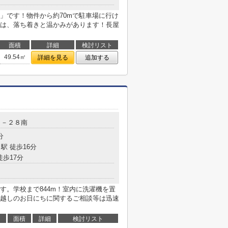
」です！物件から約70mで駐車場に行け
は、落ち着きと温かみがあります！長屋
面積
詳細
検討リスト
49.54㎡
詳細を見る
追加する
５－２８南
分
駅 徒歩16分
徒歩17分
す。学校まで844m！室内に洗濯機を置
越しのお日にちに関するご相談等は迅速
面積
詳細
検討リスト