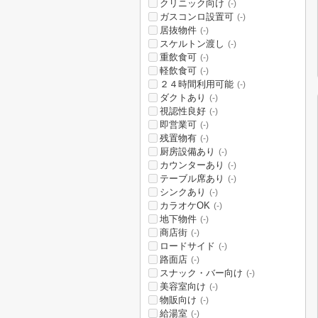
クリニック向け
(-)
ガスコンロ設置可
(-)
居抜物件
(-)
スケルトン渡し
(-)
重飲食可
(-)
軽飲食可
(-)
２４時間利用可能
(-)
ダクトあり
(-)
視認性良好
(-)
即営業可
(-)
残置物有
(-)
厨房設備あり
(-)
カウンターあり
(-)
テーブル席あり
(-)
シンクあり
(-)
カラオケOK
(-)
地下物件
(-)
商店街
(-)
ロードサイド
(-)
路面店
(-)
スナック・バー向け
(-)
美容室向け
(-)
物販向け
(-)
給湯室
(-)