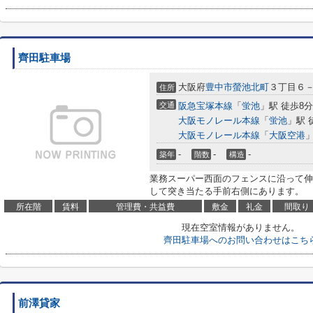
齊田駐車場
大阪府
豊中市
螢池北町
３丁目６
住所
交通
阪急宝塚本線
「
蛍池
」駅 徒歩8分
大阪モノレール本線
「
蛍池
」駅 
大阪モノレール本線
「
大阪空港
」
-
-
-
築年
階数
構造
業務スーパー西面のフェンスに沿って伸
して突き当たる手前右側にあります。
所在階
賃料
管理費・共益費
敷金
礼金
間取り
現在空室情報がありません。
齊田駐車場へのお問い合わせはこち
前澤貸家