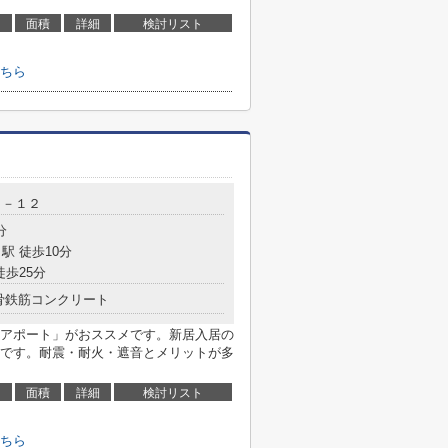
面積
詳細
検討リスト
ちら
３－１２
分
駅 徒歩10分
徒歩25分
骨鉄筋コンクリート
アポート」がおススメです。新居入居の
です。耐震・耐火・遮音とメリットが多
面積
詳細
検討リスト
ちら