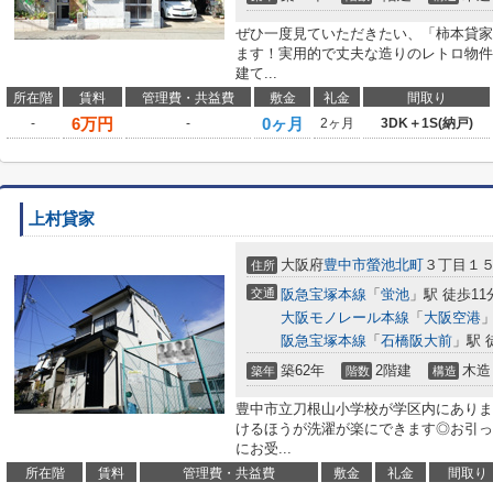
ぜひ一度見ていただきたい、「柿本貸家
ます！実用的で丈夫な造りのレトロ物件
建て...
所在階
賃料
管理費・共益費
敷金
礼金
間取り
6
万円
0ヶ月
-
-
2ヶ月
3DK＋1S(納戸)
上村貸家
大阪府
豊中市
螢池北町
３丁目１
住所
交通
阪急宝塚本線
「
蛍池
」駅 徒歩11
大阪モノレール本線
「
大阪空港
」
阪急宝塚本線
「
石橋阪大前
」駅 
築62年
2階建
木造
築年
階数
構造
豊中市立刀根山小学校が学区内にありま
けるほうが洗濯が楽にできます◎お引っ
にお受...
所在階
賃料
管理費・共益費
敷金
礼金
間取り