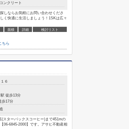
コンクリート
探しならお気軽にお問い合わせくださ
しく快適に生活しましょう！1SKは広々
面積
詳細
検討リスト
こちら
－１６
駅 徒歩13分
徒歩17分
造
レ店(スターバックスコーヒー)まで451mの
-6845-2000】です。アサヒ不動産相