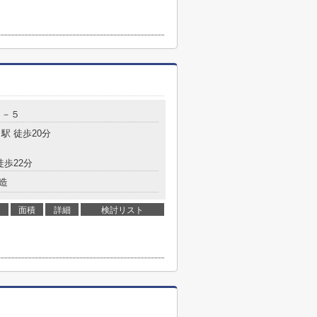
６－５
駅 徒歩20分
徒歩22分
造
面積
詳細
検討リスト