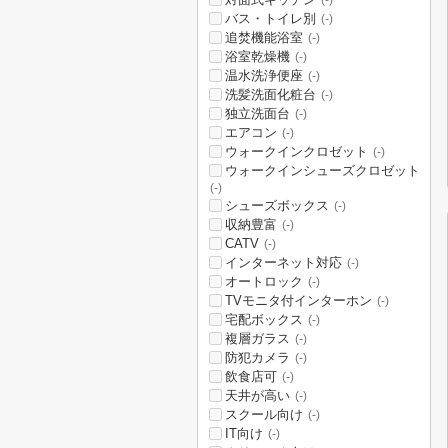
(-)
バス・トイレ別
(-)
追焚機能浴室
(-)
浴室乾燥機
(-)
温水洗浄便座
(-)
洗髪洗面化粧台
(-)
独立洗面台
(-)
エアコン
(-)
ウォークインクロゼット
(-)
ウォークインシューズクロゼット
(-)
シューズボックス
(-)
収納豊富
(-)
CATV
(-)
インターネット対応
(-)
オートロック
(-)
TVモニタ付インターホン
(-)
宅配ボックス
(-)
複層ガラス
(-)
防犯カメラ
(-)
飲食店可
(-)
天井が高い
(-)
スクール向け
(-)
IT向け
(-)