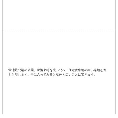
蛍池最北端の公園。蛍池東町を北へ北へ、住宅密集地の細い路地を進
むと現れます。中に入ってみると意外と広いことに驚きます。