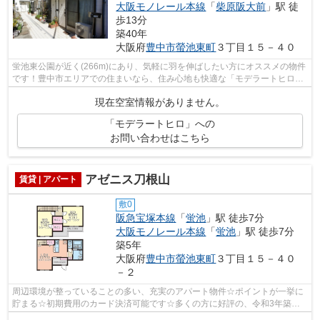
大阪モノレール本線
「
柴原阪大前
」駅 徒
歩13分
築40年
大阪府
豊中市
螢池東町
３丁目１５－４０
蛍池東公園が近く(266m)にあり、気軽に羽を伸ばしたい方にオススメの物件
です！豊中市エリアでの住まいなら、住み心地も快適な「モデラートヒロ」
はいかがでしょうか！遮音性も高くて...
現在空室情報がありません。
「モデラートヒロ」への
お問い合わせはこちら
アゼニス刀根山
賃貸 | アパート
敷0
阪急宝塚本線
「
蛍池
」駅 徒歩7分
大阪モノレール本線
「
蛍池
」駅 徒歩7分
築5年
大阪府
豊中市
螢池東町
３丁目１５－４０
－２
周辺環境が整っていることの多い、充実のアパート物件☆ポイントが一挙に
貯まる☆初期費用のカード決済可能です☆多くの方に好評の、令和3年築の
物件☆通勤やお出かけに便利な、徒歩7分に...