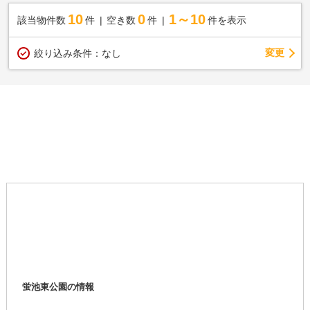
10
0
1～10
該当物件数
件
空き数
件
件を表示
変更
絞り込み条件：
なし
蛍池東公園の情報