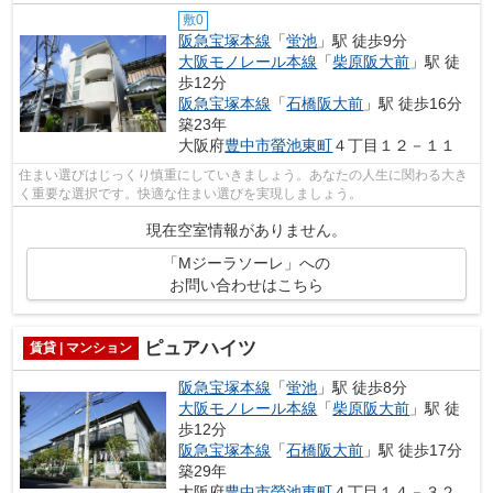
敷0
阪急宝塚本線
「
蛍池
」駅 徒歩9分
大阪モノレール本線
「
柴原阪大前
」駅 徒
歩12分
阪急宝塚本線
「
石橋阪大前
」駅 徒歩16分
築23年
大阪府
豊中市
螢池東町
４丁目１２－１１
住まい選びはじっくり慎重にしていきましょう。あなたの人生に関わる大き
く重要な選択です。快適な住まい選びを実現しましょう。
現在空室情報がありません。
「Mジーラソーレ」への
お問い合わせはこちら
ピュアハイツ
賃貸 | マンション
阪急宝塚本線
「
蛍池
」駅 徒歩8分
大阪モノレール本線
「
柴原阪大前
」駅 徒
歩12分
阪急宝塚本線
「
石橋阪大前
」駅 徒歩17分
築29年
大阪府
豊中市
螢池東町
４丁目１４－３２