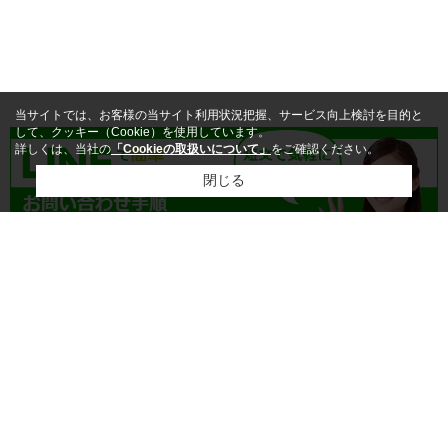
当サイトでは、お客様の当サイト利用状況把握、サービス向上検討を目的と
して、クッキー（Cookie）を使用しています。
詳しくは、当社の
「Cookieの取扱いについて」
をご確認ください。
閉じる
物件を探す
こんな方にオススメ
沿線検索
エリア検索
メールより
素早い返信
が欲しい
メールの
定型文作成が煩わしい
賃貸居住用
賃貸居住用
自分のタイミング
で返信したい
気軽にデータ
をやり取りしたい
賃貸事業用
賃貸事業用
対話の
内容を記録
しておきたい