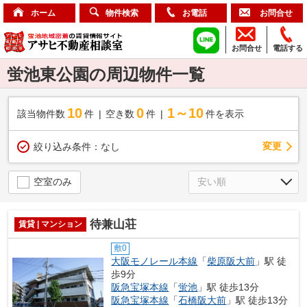
ホーム
物件検索
お電話
お問合せ
お問合せ
電話する
蛍池東公園の周辺物件一覧
10
0
1～10
該当物件数
件
空き数
件
件を表示
変更
絞り込み条件：
なし
空室のみ
待兼山荘
賃貸 | マンション
敷0
大阪モノレール本線
「
柴原阪大前
」駅 徒
歩9分
阪急宝塚本線
「
蛍池
」駅 徒歩13分
阪急宝塚本線
「
石橋阪大前
」駅 徒歩13分