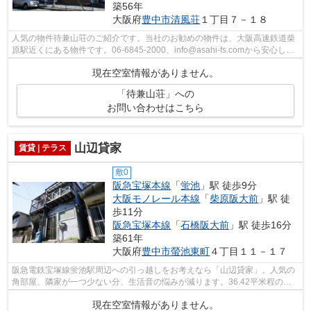
築56年
大阪府
豊中市
清風荘
１丁目７－１８
人気の物件待兼山荘のご紹介です。当社のお勧めの物件は、大阪高速鉄道柴
原駅近くにある物件です。06-6845-2000、info@asahi-fs.comから安心して
ご連絡、ご相談をして下さい。
現在空室情報がありません。
「待兼山荘」への
お問い合わせはこちら
山辺貸家
賃貸 | テラス
敷0
阪急宝塚本線
「
蛍池
」駅 徒歩9分
大阪モノレール本線
「
柴原阪大前
」駅 徒
歩11分
阪急宝塚本線
「
石橋阪大前
」駅 徒歩16分
築61年
大阪府
豊中市
螢池東町
４丁目１１－１７
阪急電鉄宝塚線蛍池駅周辺への引っ越しをお考えなら「山辺貸家」。人気の
角部屋、隣家が一つ少ない分、生活音の悩みが減ります。36.42平米程の専
有面積でスペースも十分。周辺に動物病...
現在空室情報がありません。