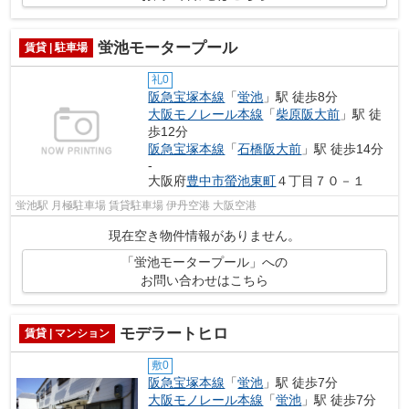
蛍池モータープール
賃貸 | 駐車場
礼0
阪急宝塚本線
「
蛍池
」駅 徒歩8分
大阪モノレール本線
「
柴原阪大前
」駅 徒
歩12分
阪急宝塚本線
「
石橋阪大前
」駅 徒歩14分
-
大阪府
豊中市
螢池東町
４丁目７０－１
蛍池駅 月極駐車場 賃貸駐車場 伊丹空港 大阪空港
現在空き物件情報がありません。
「蛍池モータープール」への
お問い合わせはこちら
モデラートヒロ
賃貸 | マンション
敷0
阪急宝塚本線
「
蛍池
」駅 徒歩7分
大阪モノレール本線
「
蛍池
」駅 徒歩7分