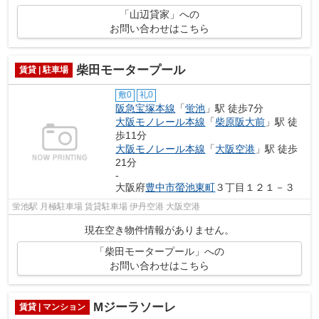
「山辺貸家」への
お問い合わせはこちら
柴田モータープール
賃貸 | 駐車場
敷0
礼0
阪急宝塚本線
「
蛍池
」駅 徒歩7分
大阪モノレール本線
「
柴原阪大前
」駅 徒
歩11分
大阪モノレール本線
「
大阪空港
」駅 徒歩
21分
-
大阪府
豊中市
螢池東町
３丁目１２１－３
蛍池駅 月極駐車場 賃貸駐車場 伊丹空港 大阪空港
現在空き物件情報がありません。
「柴田モータープール」への
お問い合わせはこちら
Mジーラソーレ
賃貸 | マンション