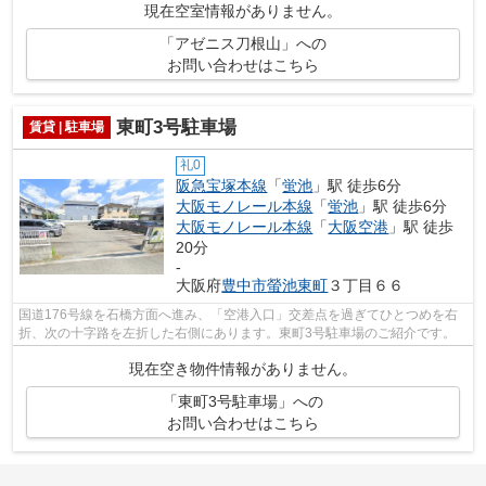
現在空室情報がありません。
「アゼニス刀根山」への
お問い合わせはこちら
東町3号駐車場
賃貸 | 駐車場
礼0
阪急宝塚本線
「
蛍池
」駅 徒歩6分
大阪モノレール本線
「
蛍池
」駅 徒歩6分
大阪モノレール本線
「
大阪空港
」駅 徒歩
20分
-
大阪府
豊中市
螢池東町
３丁目６６
国道176号線を石橋方面へ進み、「空港入口」交差点を過ぎてひとつめを右
折、次の十字路を左折した右側にあります。東町3号駐車場のご紹介です。
現在空き物件情報がありません。
「東町3号駐車場」への
お問い合わせはこちら