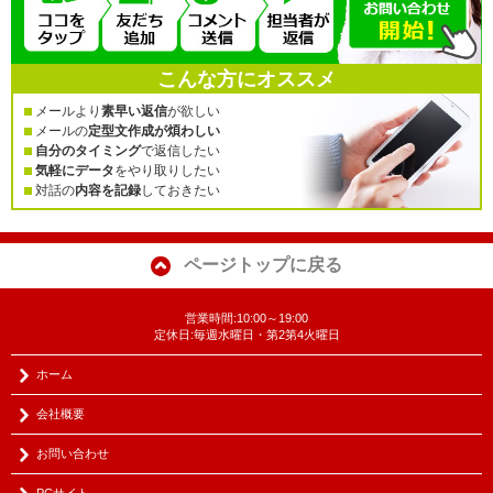
こんな方にオススメ
メールより
素早い返信
が欲しい
メールの
定型文作成が煩わしい
自分のタイミング
で返信したい
気軽にデータ
をやり取りしたい
対話の
内容を記録
しておきたい
ページトップに戻る
営業時間:10:00～19:00
定休日:毎週水曜日・第2第4火曜日
ホーム
会社概要
お問い合わせ