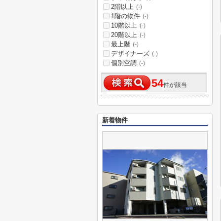
2階以上
(-)
1階の物件
(-)
10階以上
(-)
20階以上
(-)
最上階
(-)
デザイナーズ
(-)
個別空調
(-)
54
件が該当
新着物件