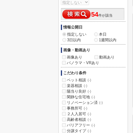
54
件が該当
情報公開日
指定しない
本日
3日以内
1週間以内
画像・動画あり
画像あり
動画あり
パノラマ・VRあり
こだわり条件
ペット相談
(-)
楽器相談
(-)
陽当り良好
(-)
閑静な住宅地
(-)
リノベーション済
(-)
事務所可
(-)
２人入居可
(-)
高齢者相談
(-)
バリアフリー
(-)
分譲タイプ
(-)