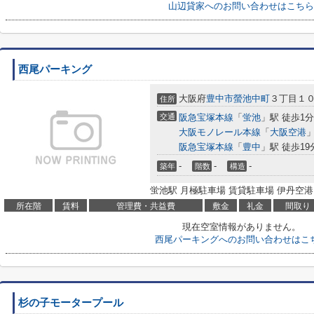
山辺貸家へのお問い合わせはこちら
西尾パーキング
大阪府
豊中市
螢池中町
３丁目１
住所
交通
阪急宝塚本線
「
蛍池
」駅 徒歩1分
大阪モノレール本線
「
大阪空港
」
阪急宝塚本線
「
豊中
」駅 徒歩19
-
-
-
築年
階数
構造
蛍池駅 月極駐車場 賃貸駐車場 伊丹空港
所在階
賃料
管理費・共益費
敷金
礼金
間取り
現在空室情報がありません。
西尾パーキングへのお問い合わせはこ
杉の子モータープール