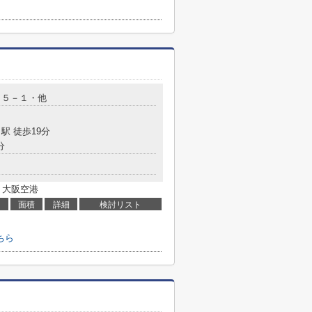
０５－１・他
駅 徒歩19分
分
 大阪空港
面積
詳細
検討リスト
ちら