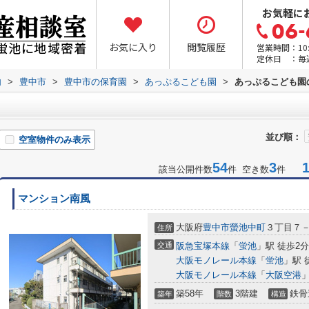
お気軽に
お気に入り
閲覧履歴
営業時間：10:0
定休日 ：毎
内
>
豊中市
>
豊中市の保育園
>
あっぷるこども園
>
あっぷるこども園
並び順：
空室物件のみ表示
54
3
1-
該当公開件数
件 空き数
件
マンション南風
大阪府
豊中市
螢池中町
３丁目７
住所
交通
阪急宝塚本線
「
蛍池
」駅 徒歩2分
大阪モノレール本線
「
蛍池
」駅 
大阪モノレール本線
「
大阪空港
」
築58年
3階建
鉄骨
築年
階数
構造