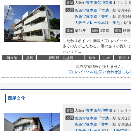
大阪府
豊中市
螢池東町
１丁目１
住所
交通
阪急宝塚本線
「
蛍池
」駅 徒歩4分
阪急宝塚本線
「
豊中
」駅 徒歩14
大阪モノレール本線
「
蛍池
」駅 
築43年
3階建
鉄骨
築年
階数
構造
こだわりポイント満載の宝山ハイツ☆こ
多くの方がこだわる、陽の当りが良好で
というア...
所在階
賃料
管理費・共益費
敷金
礼金
間取り
現在空室情報がありません。
宝山ハイツへのお問い合わせはこち
西尾文化
大阪府
豊中市
螢池中町
３丁目４
住所
交通
阪急宝塚本線
「
蛍池
」駅 徒歩1分
阪急宝塚本線
「
豊中
」駅 徒歩18
大阪モノレール本線
「
大阪空港
」