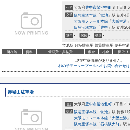
大阪府
豊中市
螢池中町
３丁目６
住所
交通
阪急宝塚本線
「
蛍池
」駅 徒歩4分
大阪モノレール本線
「
大阪空港
」
阪急宝塚本線
「
豊中
」駅 徒歩20
-
-
-
築年
階数
構造
蛍池駅 月極駐車場 賃貸駐車場 伊丹空港
所在階
賃料
管理費・共益費
敷金
礼金
間取り
現在空室情報がありません。
杉の子モータープールへのお問い合わせは
赤城山駐車場
大阪府
豊中市
螢池北町
３丁目７
住所
交通
阪急宝塚本線
「
蛍池
」駅 徒歩11
大阪モノレール本線
「
大阪空港
」
阪急宝塚本線
「
石橋阪大前
」駅 