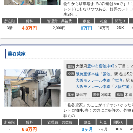
物件から駐車場までの距離は5mです！
レンドにもなりつつある、好評のレトロ
歩2分...
所在階
賃料
管理費・共益費
敷金
礼金
間取り
4.8
万円
0万円
3階
2,000円
10万円
2DK
垂谷貸家
大阪府
豊中市
螢池中町
２丁目１２
住所
交通
阪急宝塚本線
「
蛍池
」駅 徒歩5分
大阪モノレール本線
「
蛍池
」駅 
大阪モノレール本線
「
大阪空港
」
築62年
2階建
木造
築年
階数
構造
「垂谷貸家」のここがイチオシ♪ゆった
レトロ物件♪多くの方にご好評の、外観
駅近の...
所在階
賃料
管理費・共益費
敷金
礼金
間取り
6.6
万円
0ヶ月
-
-
2ヶ月
3DK
4