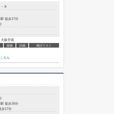
５－８
駅 徒歩17分
分
 大阪空港
面積
詳細
検討リスト
こちら
８
分
駅 徒歩16分
徒歩17分