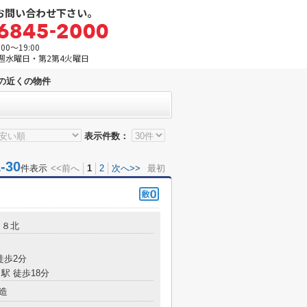
お問い合わせ下さい。
0～19:00
週水曜日・第2第4火曜日
の近くの物件
表示件数：
30
件表示
<<前へ
1
2
次へ>>
最初
－８北
徒歩2分
駅 徒歩18分
造