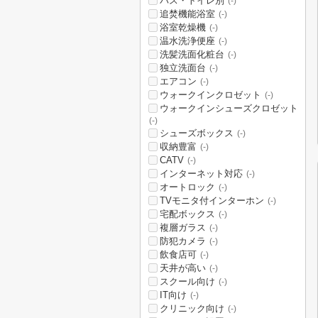
バス・トイレ別
(-)
追焚機能浴室
(-)
浴室乾燥機
(-)
温水洗浄便座
(-)
洗髪洗面化粧台
(-)
独立洗面台
(-)
エアコン
(-)
ウォークインクロゼット
(-)
ウォークインシューズクロゼット
(-)
シューズボックス
(-)
収納豊富
(-)
CATV
(-)
インターネット対応
(-)
オートロック
(-)
TVモニタ付インターホン
(-)
宅配ボックス
(-)
複層ガラス
(-)
防犯カメラ
(-)
飲食店可
(-)
天井が高い
(-)
スクール向け
(-)
IT向け
(-)
クリニック向け
(-)