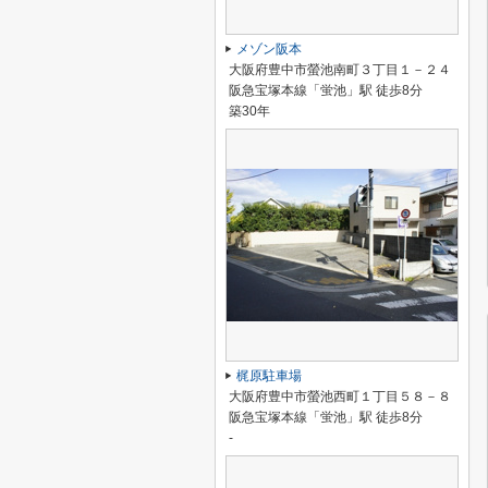
メゾン阪本
大阪府豊中市螢池南町３丁目１－２４
阪急宝塚本線「蛍池」駅 徒歩8分
築30年
梶原駐車場
大阪府豊中市螢池西町１丁目５８－８
阪急宝塚本線「蛍池」駅 徒歩8分
-