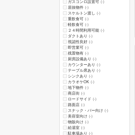
ガスコンロ設置可
(-)
居抜物件
(-)
スケルトン渡し
(-)
重飲食可
(-)
軽飲食可
(-)
２４時間利用可能
(-)
ダクトあり
(-)
視認性良好
(-)
即営業可
(-)
残置物有
(-)
厨房設備あり
(-)
カウンターあり
(-)
テーブル席あり
(-)
シンクあり
(-)
カラオケOK
(-)
地下物件
(-)
商店街
(-)
ロードサイド
(-)
路面店
(-)
スナック・バー向け
(-)
美容室向け
(-)
物販向け
(-)
給湯室
(-)
駐車場あり
(-)