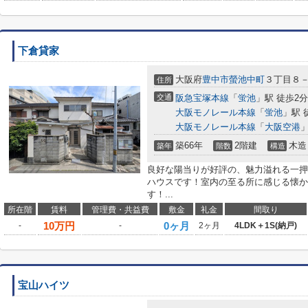
下倉貸家
大阪府
豊中市
螢池中町
３丁目８
住所
交通
阪急宝塚本線
「
蛍池
」駅 徒歩2分
大阪モノレール本線
「
蛍池
」駅 
大阪モノレール本線
「
大阪空港
」
築66年
2階建
木造
築年
階数
構造
良好な陽当りが好評の、魅力溢れる一押
ハウスです！室内の至る所に感じる懐か
す！...
所在階
賃料
管理費・共益費
敷金
礼金
間取り
10
万円
0ヶ月
-
-
2ヶ月
4LDK＋1S(納戸)
宝山ハイツ