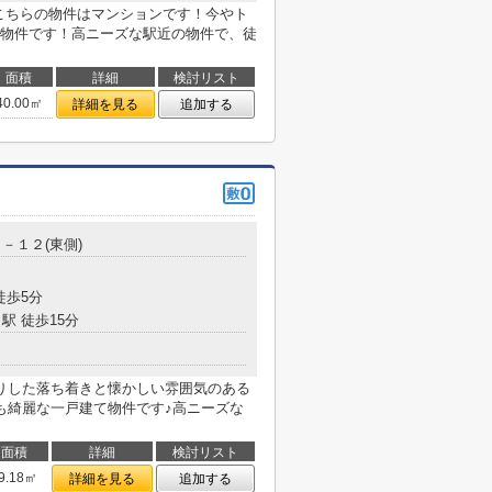
こちらの物件はマンションです！今やト
物件です！高ニーズな駅近の物件で、徒
面積
詳細
検討リスト
40.00㎡
詳細を見る
追加する
－１２(東側)
徒歩5分
駅 徒歩15分
りした落ち着きと懐かしい雰囲気のある
も綺麗な一戸建て物件です♪高ニーズな
面積
詳細
検討リスト
9.18㎡
詳細を見る
追加する