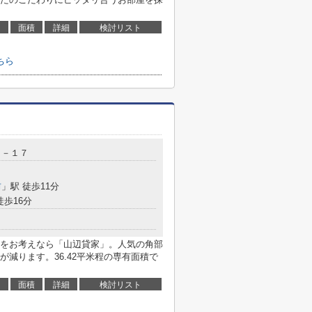
面積
詳細
検討リスト
ちら
１－１７
前
」駅 徒歩11分
徒歩16分
をお考えなら「山辺貸家」。人気の角部
減ります。36.42平米程の専有面積で
面積
詳細
検討リスト