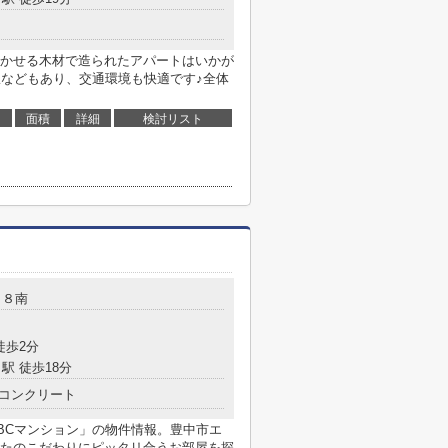
かせる木材で造られたアパートはいかが
駅などもあり、交通環境も快適です♪全体
面積
詳細
検討リスト
－８南
徒歩2分
駅 徒歩18分
コンクリート
BCマンション」の物件情報。豊中市エ
たのこだわりにピッタリ合うお部屋を探