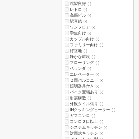
眺望良好
(-)
レトロ
(-)
高層ビル
(-)
駅直結
(-)
ワンフロア
(-)
学生向け
(-)
カップル向け
(-)
ファミリー向け
(-)
好立地
(-)
静かな環境
(-)
フローリング
(-)
ベランダ
(-)
エレベーター
(-)
２面バルコニー
(-)
照明器具付き
(-)
バイク置場あり
(-)
耐震構造
(-)
外観タイル張り
(-)
IHクッキングヒーター
(-)
ガスコンロ
(-)
コンロ２口以上
(-)
システムキッチン
(-)
対面式キッチン
(-)