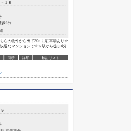
３－１９
分
徒歩4分
造
ちらの物件から出て20mに駐車場あり☆
快適なマンションです☆駅から徒歩4分
面積
詳細
検討リスト
ら
－９
分
駅 徒歩19分