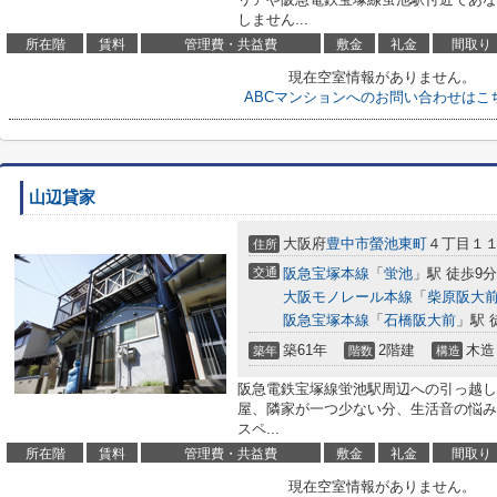
しません...
所在階
賃料
管理費・共益費
敷金
礼金
間取り
現在空室情報がありません。
ABCマンションへのお問い合わせはこ
山辺貸家
大阪府
豊中市
螢池東町
４丁目１
住所
交通
阪急宝塚本線
「
蛍池
」駅 徒歩9分
大阪モノレール本線
「
柴原阪大
阪急宝塚本線
「
石橋阪大前
」駅 
築61年
2階建
木造
築年
階数
構造
阪急電鉄宝塚線蛍池駅周辺への引っ越し
屋、隣家が一つ少ない分、生活音の悩みが
スペ...
所在階
賃料
管理費・共益費
敷金
礼金
間取り
現在空室情報がありません。