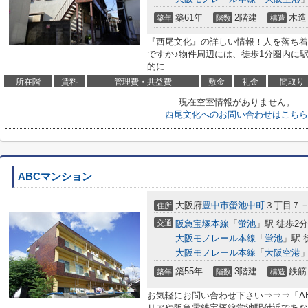
築61年
2階建
木造
築年
階数
構造
『西尾文化』の詳しい情報！人を落ち着
ですか♪物件周辺には、徒歩1分圏内に
的に...
所在階
賃料
管理費・共益費
敷金
礼金
間取り
現在空室情報がありません。
西尾文化へのお問い合わせはこちら
ABCマンション
大阪府
豊中市
螢池中町
３丁目７
住所
交通
阪急宝塚本線
「
蛍池
」駅 徒歩2分
大阪モノレール本線
「
蛍池
」駅 
大阪モノレール本線
「
大阪空港
」
築55年
3階建
鉄筋
築年
階数
構造
お気軽にお問い合わせ下さい⇒⇒⇒「A
リアや阪急電鉄宝塚線蛍池駅付近であな