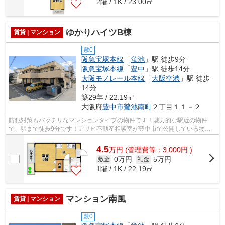
2階 / 1K / 23.00㎡
ゆかりハイツB棟
賃貸 | マンション
敷0
阪急宝塚本線
「
蛍池
」駅 徒歩9分
阪急宝塚本線
「
豊中
」駅 徒歩14分
大阪モノレール本線
「
大阪空港
」駅 徒歩
14分
築29年 / 22.19㎡
大阪府
豊中市
螢池南町
２丁目１１－２
防犯対策もバッチリなマンションタイプの物件です！魅力的な駅近の物件
で、駅まで徒歩9分です！アサヒ不動産相談室が豊中市で公開している物件
なら、06-6845-2000にて当社へお気軽にお...
4.5
万
円
(管理費等：3,000円 )
0万円
5万円
敷金
礼金
1階 / 1K / 22.19㎡
マンション南風
賃貸 | マンション
敷0