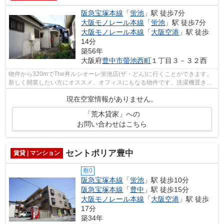
阪急宝塚本線
「
蛍池
」駅 徒歩7分
大阪モノレール本線
「
蛍池
」駅 徒歩7分
大阪モノレール本線
「
大阪空港
」駅 徒歩
14分
築56年
大阪府
豊中市
螢池西町
１丁目３－３２西
物件から320mでThe丼ルシオーレ蛍池店(ザ・どん)に行くことができます。
新しく開業したい方にオススメ、オフィスにもなる物件です。洗濯機置き場
がありますので毎日の洗濯がしやすくな...
現在空室情報がありません。
「荒木貸家」への
お問い合わせはこちら
セントポリア豊中
賃貸 | マンション
敷0
阪急宝塚本線
「
蛍池
」駅 徒歩10分
阪急宝塚本線
「
豊中
」駅 徒歩15分
大阪モノレール本線
「
大阪空港
」駅 徒歩
17分
築34年