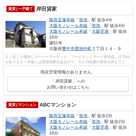
岸田貸家
賃貸 | 一戸建て
阪急宝塚本線
「
蛍池
」駅 徒歩4分
大阪モノレール本線
「
蛍池
」駅 徒歩4分
大阪モノレール本線
「
大阪空港
」駅 徒歩
16分
築61年
大阪府
豊中市
螢池中町
２丁目１４－９
すぐ近くの場所にスーパーマーケット「フードネットマート蛍池店」(175m)
があります！木造には調湿効果があるので、カビや結露の発生を抑えてくれ
ます◎駅から徒歩4分ですので、朝食を...
現在空室情報がありません。
「岸田貸家」への
お問い合わせはこちら
ABCマンション
賃貸 | マンション
阪急宝塚本線
「
蛍池
」駅 徒歩2分
大阪モノレール本線
「
蛍池
」駅 徒歩2分
大阪モノレール本線
「
大阪空港
」駅 徒歩
18分