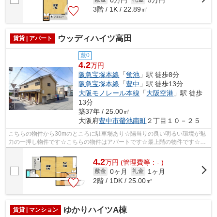
3階 / 1K / 22.89㎡
ウッディハイツ高田
賃貸 | アパート
敷0
4.2
万円
阪急宝塚本線
「
蛍池
」駅 徒歩8分
阪急宝塚本線
「
豊中
」駅 徒歩13分
大阪モノレール本線
「
大阪空港
」駅 徒歩
13分
築37年 / 25.00㎡
大阪府
豊中市
螢池南町
２丁目１０－２５
こちらの物件から30mのところに駐車場あり☆陽当りの良い明るい環境が魅
力の一押し物件です☆こちらの物件はアパートです☆最上階の物件です☆ア
サヒ不動産相談室へのご連絡は、こちらの06...
4.2
万
円
(管理費等：- )
0ヶ月
1ヶ月
敷金
礼金
2階 / 1DK / 25.00㎡
ゆかりハイツA棟
賃貸 | マンション