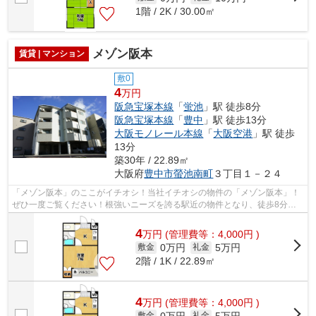
1階 / 2K / 30.00㎡
メゾン阪本
賃貸 | マンション
敷0
4
万円
阪急宝塚本線
「
蛍池
」駅 徒歩8分
阪急宝塚本線
「
豊中
」駅 徒歩13分
大阪モノレール本線
「
大阪空港
」駅 徒歩
13分
築30年 / 22.89㎡
大阪府
豊中市
螢池南町
３丁目１－２４
「メゾン阪本」のここがイチオシ！当社イチオシの物件の「メゾン阪本」！
ぜひ一度ご覧ください！根強いニーズを誇る駅近の物件となり、徒歩8分に
駅があります！こちらはマンションタイ...
4
万
円
(管理費等：4,000円 )
0万円
5万円
敷金
礼金
2階 / 1K / 22.89㎡
4
万
円
(管理費等：4,000円 )
0万円
5万円
敷金
礼金