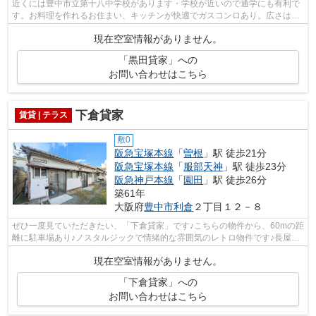
近くには豊中市立第十八中学校があります・学校が近いので通学にも有利で
す。お料理を作れるお住まい、キッチンが快適でガスコンロあり。広さはな
んと54.05㎡。趣きのある木造建築。多...
現在空室情報がありません。
「黒田貸家」への
お問い合わせはこちら
下倉貸家
賃貸 | テラス
敷0
阪急宝塚本線
「
曽根
」駅 徒歩21分
阪急宝塚本線
「
服部天神
」駅 徒歩23分
阪急神戸本線
「
園田
」駅 徒歩26分
築61年
大阪府
豊中市
利倉
２丁目１２－８
ぜひ一度見ていただきたい、「下倉貸家」です♪こちらの物件から、60mの距
離に駐車場あり♪ノスタルジックで情緒的な雰囲気のレトロ物件です♪長屋建
てとも呼ばれる、隣家と壁を共有する...
現在空室情報がありません。
「下倉貸家」への
お問い合わせはこちら