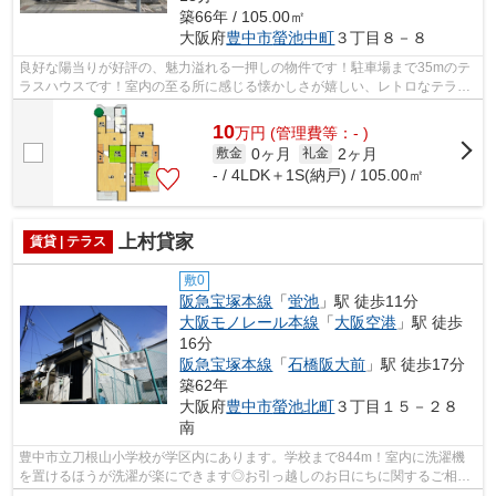
築66年 / 105.00㎡
大阪府
豊中市
螢池中町
３丁目８－８
良好な陽当りが好評の、魅力溢れる一押しの物件です！駐車場まで35mのテ
ラスハウスです！室内の至る所に感じる懐かしさが嬉しい、レトロなテラス
ハウスです！周辺には、徒歩2分で利用...
10
万
円
(管理費等：- )
0ヶ月
2ヶ月
敷金
礼金
- / 4LDK＋1S(納戸) / 105.00㎡
上村貸家
賃貸 | テラス
敷0
阪急宝塚本線
「
蛍池
」駅 徒歩11分
大阪モノレール本線
「
大阪空港
」駅 徒歩
16分
阪急宝塚本線
「
石橋阪大前
」駅 徒歩17分
築62年
大阪府
豊中市
螢池北町
３丁目１５－２８
南
豊中市立刀根山小学校が学区内にあります。学校まで844m！室内に洗濯機
を置けるほうが洗濯が楽にできます◎お引っ越しのお日にちに関するご相談
等は迅速にお受けいたします♪2DKは家族と...