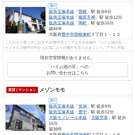
敷0
阪急宝塚本線
「
曽根
」駅 徒歩6分
阪急宝塚本線
「
服部天神
」駅 徒歩12分
阪急宝塚本線
「
岡町
」駅 徒歩16分
築46年
大阪府
豊中市
曽根東町
５丁目１－１２
こだわりで選ぶ方におすすめ!豊中市エリアおすすめ物件「ハイム池の荘」。
たくさんの物件の中からお気に入りの物件を見つけましょう。アサヒ不動産
相談室スタッフ一同懸命にお手伝い致...
現在空室情報がありません。
「ハイム池の荘」への
お問い合わせはこちら
メゾンモモ
賃貸 | マンション
敷0
阪急宝塚本線
「
蛍池
」駅 徒歩9分
阪急宝塚本線
「
豊中
」駅 徒歩12分
大阪モノレール本線
「
大阪空港
」駅 徒歩
15分
築38年
大阪府
豊中市
螢池南町
２丁目３－１８