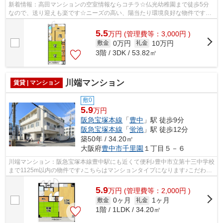
新着情報：高田マンションの空室情報ならコチラ☆仏光幼稚園まで徒歩5分
なので、送り迎えも楽です☆ニーズの高い、陽当たり環境良好な物件です☆
ついついお洗濯したくなっちゃいますよ☆こ...
5.5
万
円
(管理費等：3,000円 )
0万円
10万円
敷金
礼金
3階 / 3DK / 53.82㎡
川端マンション
賃貸 | マンション
敷0
5.9
万円
阪急宝塚本線
「
豊中
」駅 徒歩9分
阪急宝塚本線
「
蛍池
」駅 徒歩12分
築50年 / 34.20㎡
大阪府
豊中市
千里園
１丁目５－６
川端マンション：阪急宝塚本線豊中駅にも近くて便利♪豊中市立第十三中学校
まで1125m以内の物件です♪こちらはマンションタイプになります♪こだわり
の条件として多い、駅徒歩9分の物件で...
5.9
万
円
(管理費等：2,000円 )
0ヶ月
1ヶ月
敷金
礼金
1階 / 1LDK / 34.20㎡