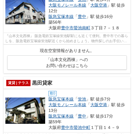
大阪モノレール本線
「
大阪空港
」駅 徒歩
12分
阪急宝塚本線
「
豊中
」駅 徒歩16分
築56年
大阪府
豊中市
螢池南町
３丁目７－１８
『山本文化西棟』:阪急電鉄宝塚線蛍池駅駅にも近くて便利。豊中市での暮ら
しを、阪急電鉄宝塚線蛍池駅近くから始めましょう。物件探しのお手伝いを
アサヒ不動産相談室にさせて下さいま...
現在空室情報がありません。
「山本文化西棟」への
お問い合わせはこちら
黒田貸家
賃貸 | テラス
敷0
阪急宝塚本線
「
蛍池
」駅 徒歩7分
大阪モノレール本線
「
大阪空港
」駅 徒歩
13分
阪急宝塚本線
「
豊中
」駅 徒歩17分
築59年
大阪府
豊中市
螢池中町
１丁目１４－９