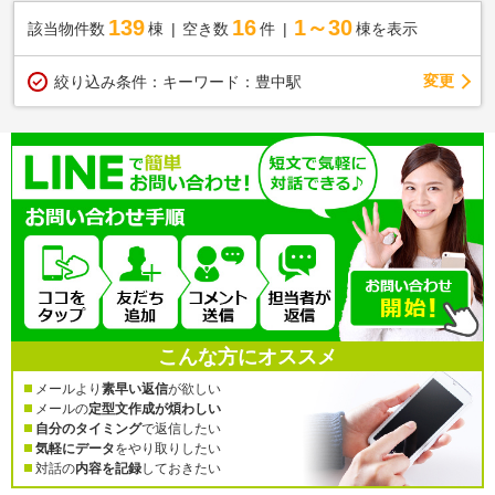
139
16
1～30
該当物件数
棟
空き数
件
棟を表示
変更
絞り込み条件：
キーワード：豊中駅
こんな方にオススメ
メールより
素早い返信
が欲しい
メールの
定型文作成が煩わしい
自分のタイミング
で返信したい
気軽にデータ
をやり取りしたい
対話の
内容を記録
しておきたい