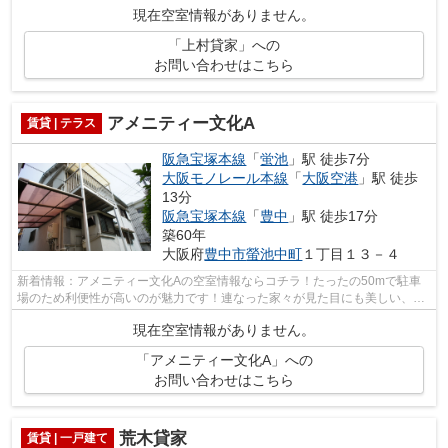
現在空室情報がありません。
「上村貸家」への
お問い合わせはこちら
アメニティー文化A
賃貸 | テラス
阪急宝塚本線
「
蛍池
」駅 徒歩7分
大阪モノレール本線
「
大阪空港
」駅 徒歩
13分
阪急宝塚本線
「
豊中
」駅 徒歩17分
築60年
大阪府
豊中市
螢池中町
１丁目１３－４
新着情報：アメニティー文化Aの空室情報ならコチラ！たったの50mで駐車
場のため利便性が高いのが魅力です！連なった家々が見た目にも美しい、テ
ラスハウスの物件になります！駅まで徒...
現在空室情報がありません。
「アメニティー文化A」への
お問い合わせはこちら
荒木貸家
賃貸 | 一戸建て