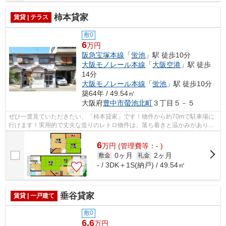
柿本貸家
賃貸 | テラス
敷0
6
万円
阪急宝塚本線
「
蛍池
」駅 徒歩10分
大阪モノレール本線
「
大阪空港
」駅 徒歩
14分
大阪モノレール本線
「
蛍池
」駅 徒歩10分
築64年 / 49.54㎡
大阪府
豊中市
螢池北町
３丁目５－５
ぜひ一度見ていただきたい、「柿本貸家」です！物件から約70mで駐車場に
行けます！実用的で丈夫な造りのレトロ物件は、落ち着きと温かみがありま
す！長屋建てとも呼ばれる、隣家と壁を...
6
万
円
(管理費等：- )
0ヶ月
2ヶ月
敷金
礼金
- / 3DK＋1S(納戸) / 49.54㎡
垂谷貸家
賃貸 | 一戸建て
敷0
6.6
万円