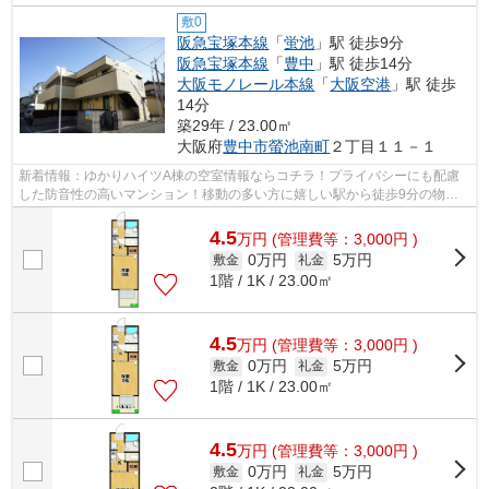
敷0
阪急宝塚本線
「
蛍池
」駅 徒歩9分
阪急宝塚本線
「
豊中
」駅 徒歩14分
大阪モノレール本線
「
大阪空港
」駅 徒歩
14分
築29年 / 23.00㎡
大阪府
豊中市
螢池南町
２丁目１１－１
新着情報：ゆかりハイツA棟の空室情報ならコチラ！プライバシーにも配慮
した防音性の高いマンション！移動の多い方に嬉しい駅から徒歩9分の物件
です！お問い合わせはinfo@asahi-fs.com...
4.5
万
円
(管理費等：3,000円 )
0万円
5万円
敷金
礼金
1階 / 1K / 23.00㎡
4.5
万
円
(管理費等：3,000円 )
0万円
5万円
敷金
礼金
1階 / 1K / 23.00㎡
4.5
万
円
(管理費等：3,000円 )
0万円
5万円
敷金
礼金