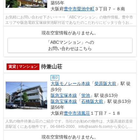
築55年
大阪府
豊中市
螢池中町
３丁目７－８南
お気軽にお問い合わせ下さい⇒⇒⇒「ABCマンション」の物件情報。豊中市
エリアや阪急電鉄宝塚線蛍池駅付近であなたのこだわりにピッタリ合うお部
屋を探しませんか。弊社が全力でサポート...
現在空室情報がありません。
「ABCマンション」への
お問い合わせはこちら
待兼山荘
賃貸 | マンション
敷0
大阪モノレール本線
「
柴原阪大前
」駅 徒
歩9分
阪急宝塚本線
「
蛍池
」駅 徒歩13分
阪急宝塚本線
「
石橋阪大前
」駅 徒歩13分
築56年
大阪府
豊中市
清風荘
１丁目７－１８
人気の物件待兼山荘のご紹介です。当社のお勧めの物件は、大阪高速鉄道柴
原駅近くにある物件です。06-6845-2000、info@asahi-fs.comから安心して
ご連絡、ご相談をして下さい。
現在空室情報がありません。