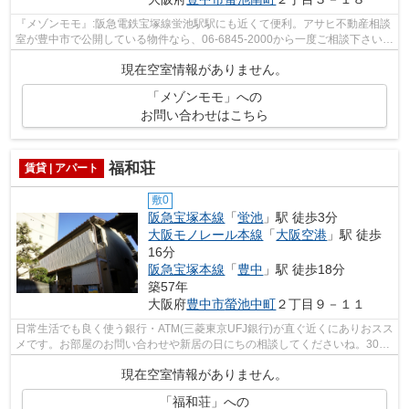
『メゾンモモ』:阪急電鉄宝塚線蛍池駅駅にも近くて便利。アサヒ不動産相談
室が豊中市で公開している物件なら、06-6845-2000から一度ご相談下さい。
当社が責任を持ってご案内致します。
現在空室情報がありません。
「メゾンモモ」への
お問い合わせはこちら
福和荘
賃貸 | アパート
敷0
阪急宝塚本線
「
蛍池
」駅 徒歩3分
大阪モノレール本線
「
大阪空港
」駅 徒歩
16分
阪急宝塚本線
「
豊中
」駅 徒歩18分
築57年
大阪府
豊中市
螢池中町
２丁目９－１１
日常生活でも良く使う銀行・ATM(三菱東京UFJ銀行)が直ぐ近くにありおスス
メです。お部屋のお問い合わせや新居の日にちの相談してくださいね。30㎡
の広さがあり、とても快適。木造建築...
現在空室情報がありません。
「福和荘」への