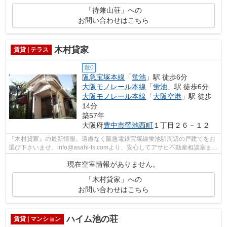
「待兼山荘」への
お問い合わせはこちら
木村貸家
賃貸 | テラス
敷0
阪急宝塚本線
「
蛍池
」駅 徒歩6分
大阪モノレール本線
「
蛍池
」駅 徒歩6分
大阪モノレール本線
「
大阪空港
」駅 徒歩
14分
築57年
大阪府
豊中市
螢池西町
１丁目２６－１２
『木村貸家』の最新情報。遠慮なく阪急電鉄宝塚線蛍池駅周辺の戸建てをお
選び下さいませ。info@asahi-fs.comより、安心してアサヒ不動産相談室まで
ご要望をお申し付け下さい。
現在空室情報がありません。
「木村貸家」への
お問い合わせはこちら
ハイム池の荘
賃貸 | マンション