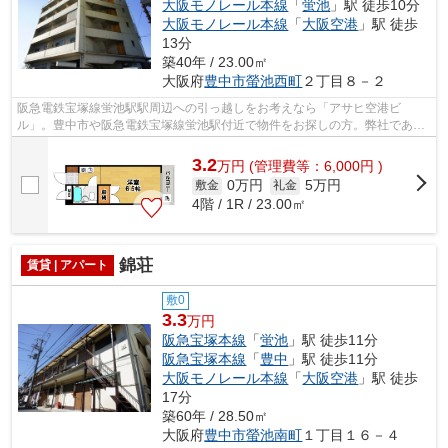
大阪モノレール本線
「
蛍池
」駅 徒歩10分
大阪モノレール本線
「
大阪空港
」駅 徒歩
13分
築40年 / 23.00㎡
大阪府
豊中市
螢池西町
２丁目８－２
阪急電鉄宝塚線蛍池駅駅周辺への引っ越しをお考えなら「アサヒ空港ビ
ル」。豊中市や阪急電鉄宝塚線蛍池駅付近で物件をお探しの方。弊社であな
たの理想のお部屋が探しませんか。全力で...
3.2
万
円
(管理費等：6,000円 )
0万円
5万円
敷金
礼金
4階 / 1R / 23.00㎡
錦荘
賃貸 | アパート
敷0
3.3
万円
阪急宝塚本線
「
蛍池
」駅 徒歩11分
阪急宝塚本線
「
豊中
」駅 徒歩11分
大阪モノレール本線
「
大阪空港
」駅 徒歩
17分
築60年 / 28.50㎡
大阪府
豊中市
螢池南町
１丁目１６－４