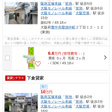
阪急宝塚本線
「
蛍池
」駅 徒歩5分
大阪モノレール本線
「
蛍池
」駅 徒歩5分
大阪モノレール本線
「
大阪空港
」駅 徒歩
15分
築62年 / 49.18㎡
大阪府
豊中市
螢池中町
２丁目１２－１２
(東側)
「垂谷貸家」のここがイチオシ♪ゆったりした落ち着きと懐かしい雰囲気のあ
るレトロ物件♪多くの方にご好評の、外観も綺麗な一戸建て物件です♪高ニー
ズな駅近の物件で、徒歩5分で駅に行...
6.6
万
円
(管理費等：- )
0ヶ月
2ヶ月
敷金
礼金
- / 3DK / 49.18㎡
下倉貸家
賃貸 | テラス
敷0
10
万円
阪急宝塚本線
「
蛍池
」駅 徒歩2分
大阪モノレール本線
「
蛍池
」駅 徒歩2分
大阪モノレール本線
「
大阪空港
」駅 徒歩
18分