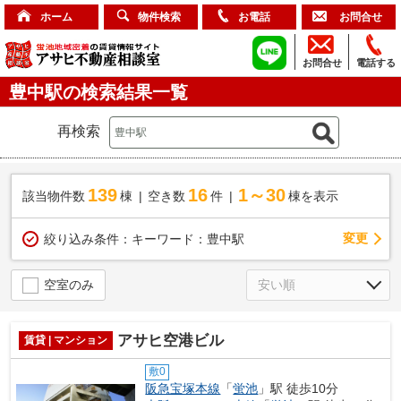
ホーム
物件検索
お電話
お問合せ
お問合せ
電話する
豊中駅の検索結果一覧
再検索
139
16
1～30
該当物件数
棟
空き数
件
棟を表示
変更
絞り込み条件：
キーワード：豊中駅
空室のみ
アサヒ空港ビル
賃貸 | マンション
敷0
阪急宝塚本線
「
蛍池
」駅 徒歩10分