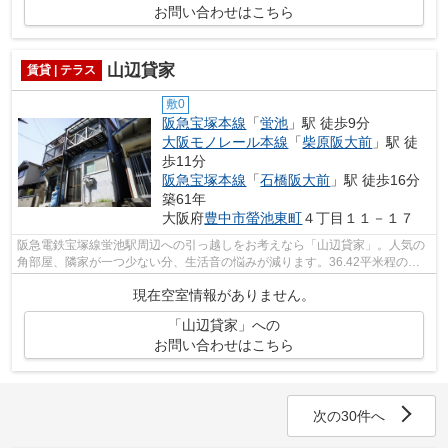
お問い合わせはこちら
山辺貸家
賃貸 | テラス
敷0
阪急宝塚本線
「
蛍池
」駅 徒歩9分
大阪モノレール本線
「
柴原阪大前
」駅 徒
歩11分
阪急宝塚本線
「
石橋阪大前
」駅 徒歩16分
築61年
大阪府
豊中市
螢池東町
４丁目１１－１７
阪急電鉄宝塚線蛍池駅周辺への引っ越しをお考えなら「山辺貸家」。人気の
角部屋、隣家が一つ少ない分、生活音の悩みが減ります。36.42平米程の専
有面積でスペースも十分。周辺に動物病...
現在空室情報がありません。
「山辺貸家」への
お問い合わせはこちら
次の30件へ