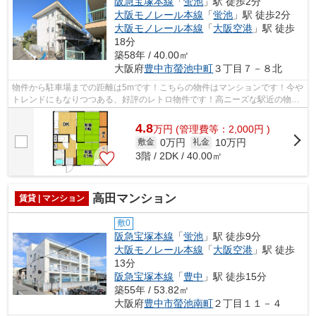
阪急宝塚本線
「
蛍池
」駅 徒歩2分
大阪モノレール本線
「
蛍池
」駅 徒歩2分
大阪モノレール本線
「
大阪空港
」駅 徒歩
18分
築58年 / 40.00㎡
大阪府
豊中市
螢池中町
３丁目７－８北
物件から駐車場までの距離は5mです！こちらの物件はマンションです！今や
トレンドにもなりつつある、好評のレトロ物件です！高ニーズな駅近の物件
で、徒歩2分で駅に行くことができます...
4.8
万
円
(管理費等：2,000円 )
0万円
10万円
敷金
礼金
3階 / 2DK / 40.00㎡
高田マンション
賃貸 | マンション
敷0
阪急宝塚本線
「
蛍池
」駅 徒歩9分
大阪モノレール本線
「
大阪空港
」駅 徒歩
13分
阪急宝塚本線
「
豊中
」駅 徒歩15分
築55年 / 53.82㎡
大阪府
豊中市
螢池南町
２丁目１１－４