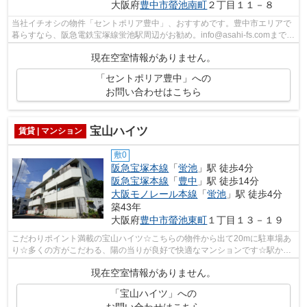
大阪府
豊中市
螢池南町
２丁目１１－８
当社イチオシの物件「セントポリア豊中」、おすすめです。豊中市エリアで
暮らすなら、阪急電鉄宝塚線蛍池駅周辺がお勧め。info@asahi-fs.comまでい
つでもアクセスを。アサヒ不動産相談...
現在空室情報がありません。
「セントポリア豊中」への
お問い合わせはこちら
宝山ハイツ
賃貸 | マンション
敷0
阪急宝塚本線
「
蛍池
」駅 徒歩4分
阪急宝塚本線
「
豊中
」駅 徒歩14分
大阪モノレール本線
「
蛍池
」駅 徒歩4分
築43年
大阪府
豊中市
螢池東町
１丁目１３－１９
こだわりポイント満載の宝山ハイツ☆こちらの物件から出て20mに駐車場あ
り☆多くの方がこだわる、陽の当りが良好で快適なマンションです☆駅から
徒歩4分というアクセス良好な駅近物件はい...
現在空室情報がありません。
「宝山ハイツ」への