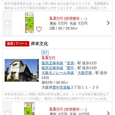
楽市大阪空港店も近くにあり買い物するのも楽でおススメです。洗濯機置き
場がありますので毎日の洗濯がしやすくなります。入居日のご相談がござい
ましたら私たちにお任せ下さいね。2K...
3.3
万
円
(管理費等：- )
0万円
5万円
敷金
礼金
1階 / 2K / 28.50㎡
岸本文化
賃貸 | アパート
敷0
3.5
万円
阪急宝塚本線
「
蛍池
」駅 徒歩12分
阪急宝塚本線
「
豊中
」駅 徒歩13分
大阪モノレール本線
「
大阪空港
」駅 徒歩
14分
築62年 / 30.00㎡
大阪府
豊中市
箕輪
２丁目１１－２５
岸本文化の詳しい情報☆昭和の空気を醸し出す、レトロな内装が魅力的なア
パートです☆ニーズの高い、陽当たり環境良好な物件です☆ついついお洗濯
したくなっちゃいますよ☆駅まで徒歩12分...
3.5
万
円
(管理費等：- )
0万円
10万円
敷金
礼金