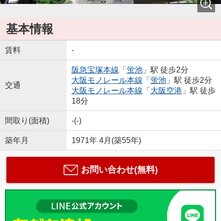
基本情報
賃料
-
阪急宝塚本線
「
蛍池
」駅 徒歩2分
大阪モノレール本線
「
蛍池
」駅 徒歩2分
交通
大阪モノレール本線
「
大阪空港
」駅 徒歩
18分
間取り(面積)
-(-)
築年月
1971年 4月(築55年)
お問い合わせ(無料)