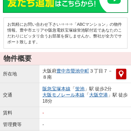
お気軽にお問い合わせ下さい⇒⇒⇒「ABCマンション」の物件
情報。豊中市エリアや阪急電鉄宝塚線蛍池駅付近であなたのこ
だわりにピッタリ合うお部屋を探しませんか。弊社が全力でサ
ポート致します。
物件概要
大阪府
豊中市
螢池中町
３丁目７－
所在地
８南
阪急宝塚本線
「
蛍池
」駅 徒歩2分
交通
大阪モノレール本線
「
大阪空港
」駅 徒歩
18分
賃料
-
管理費等
-