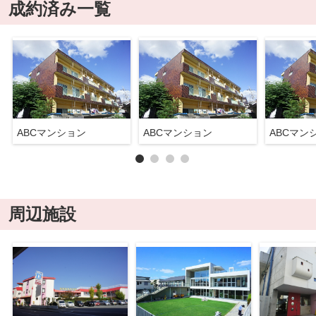
成約済み一覧
ABCマンション
ABCマンション
ABCマン
周辺施設