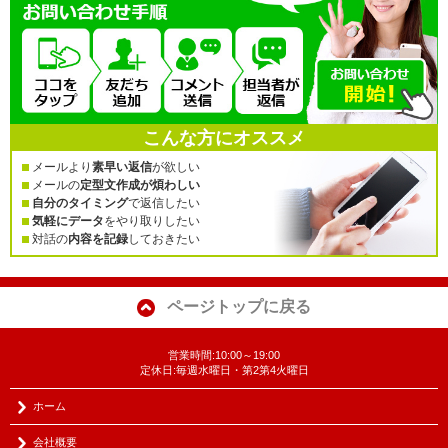
こんな方にオススメ
メールより
素早い返信
が欲しい
メールの
定型文作成が煩わしい
自分のタイミング
で返信したい
気軽にデータ
をやり取りしたい
対話の
内容を記録
しておきたい
ページトップに戻る
営業時間:10:00～19:00
定休日:毎週水曜日・第2第4火曜日
ホーム
会社概要