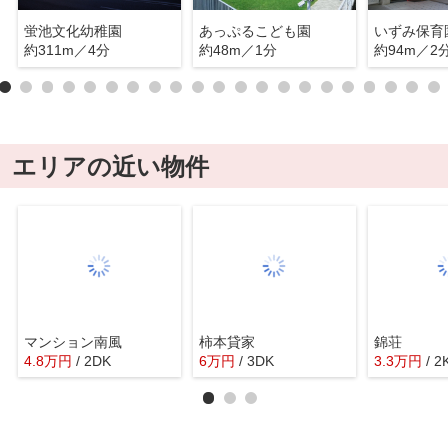
蛍池文化幼稚園
あっぷるこども園
いずみ保育
約311m／4分
約48m／1分
約94m／2
エリアの近い物件
マンション南風
柿本貸家
錦荘
4.8
万
円
/ 2DK
6
万
円
/ 3DK
3.3
万
円
/ 2