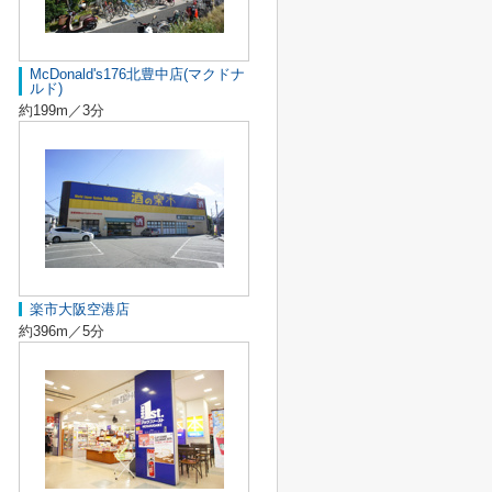
McDonald's176北豊中店(マクドナ
ルド)
約199m／3分
楽市大阪空港店
約396m／5分