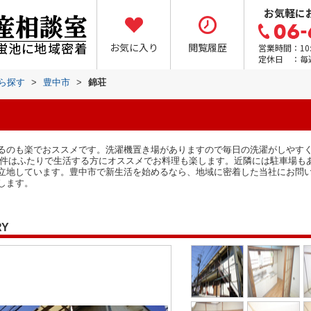
お気軽に
お気に入り
閲覧履歴
営業時間：10:0
定休日 ：毎
から探す
>
豊中市
>
錦荘
るのも楽でおススメです。洗濯機置き場がありますので毎日の洗濯がしやす
物件はふたりで生活する方にオススメでお料理も楽します。近隣には駐車場も
立地しています。豊中市で新生活を始めるなら、地域に密着した当社にお問
します。
RY