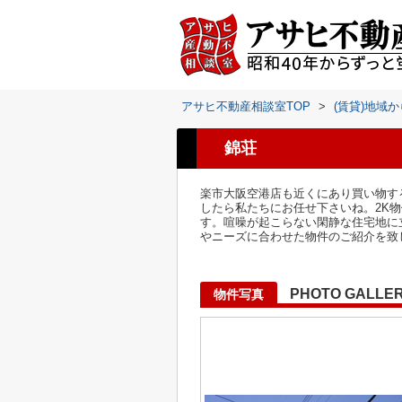
アサヒ不動産相談室TOP
>
(賃貸)地域
錦荘
楽市大阪空港店も近くにあり買い物す
したら私たちにお任せ下さいね。2K
す。喧噪が起こらない閑静な住宅地に
やニーズに合わせた物件のご紹介を致
PHOTO GALLE
物件写真