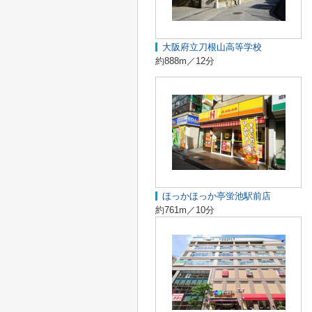
大阪府立刀根山高等学校
約888m／12分
ほっかほっか亭蛍池駅前店
約761m／10分