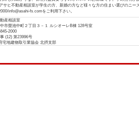
アサヒ不動産相談室が学生の方、新婚の方など様々な方の住まい選びのニー
-2000/info@asahi-fs.comをご利用下さい。
動産相談室
中市螢池中町２丁目３－１ ルシオーレB棟 128号室
6845-2000
(12) 第23996号
阪府宅地建物取引業協会 北摂支部