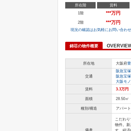
所在階
賃料
***万円
1階
***万円
2階
現況の確認はお気軽にお問い合わ
OVERVIE
錦荘の物件概要
所在地
大阪府
豊
阪急宝塚
交通
阪急宝塚
大阪モノ
賃料
3.3万円
面積
28.50㎡
種別/構造
アパート 
こだわり
物件。新
備考
す。経済