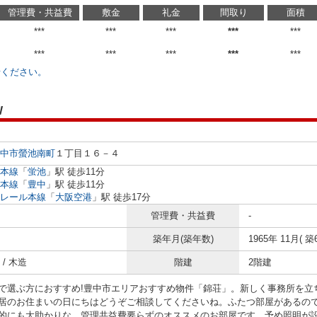
管理費・共益費
敷金
礼金
間取り
面積
***
***
***
***
***
***
***
***
***
***
せください。
W
中市
螢池南町
１丁目１６－４
本線
「
蛍池
」駅 徒歩11分
本線
「
豊中
」駅 徒歩11分
レール本線
「
大阪空港
」駅 徒歩17分
管理費・共益費
-
築年月(築年数)
1965年 11月( 築
/ 木造
階建
2階建
で選ぶ方におすすめ!豊中市エリアおすすめ物件「錦荘」。新しく事務所を立
居のお住まいの日にちはどうぞご相談してくださいね。ふたつ部屋があるの
的にも大助かりな、管理共益費要らずのオススメのお部屋です。予め照明が