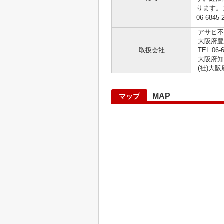
ります。
06-6845
アサヒ不
大阪府豊
取扱会社
TEL:06-
大阪府知事 
(社)大
MAP
マップ