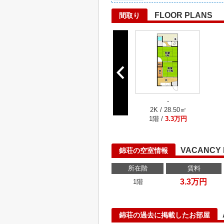
FLOOR PLANS
間取り
-
2K / 28.50㎡
1階 /
3.3万円
VACANCY 
錦荘の空室情報
所在階
賃料
3.3万円
1階
錦荘の過去に掲載したお部屋