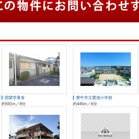
団欒学童舎
豊中市立螢池小学校
約591m／8分
約445m／6分