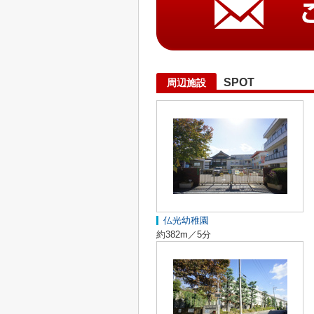
SPOT
周辺施設
仏光幼稚園
約382m／5分