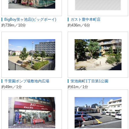
BigBoy蛍ヶ池店(ビッグボーイ)
ガスト豊中本町店
約739m／10分
約436m／6分
千里園ポンプ場敷地内広場
蛍池南町1丁目第1公園
約49m／1分
約61m／1分