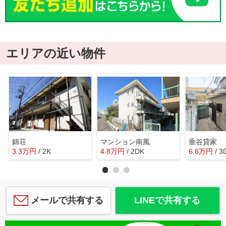
エリアの近い物件
錦荘
マンション南風
垂谷貸家
3.3
万
円
/ 2K
4.8
万
円
/ 2DK
6.6
万
円
/ 3
メールで共有する
LINEで共有する