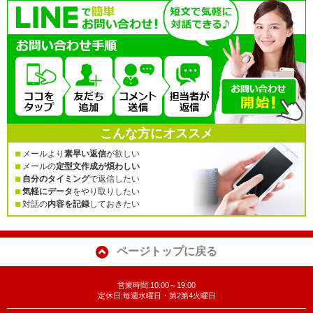
こんな方にオススメ
メールより
素早い返信
が欲しい
メールの
定型文作成が煩わしい
自分のタイミング
で返信したい
気軽にデータ
をやり取りしたい
対話の
内容を記録
しておきたい
ページトップに戻る
営業時間:10:00～19:00
定休日:毎週水曜日・第2第4火曜日