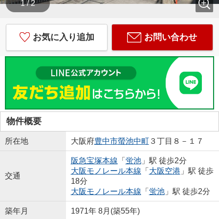
1 / 2
お気に入り追加
お問い合わせ
物件概要
所在地
大阪府
豊中市
螢池中町
３丁目８－１７
阪急宝塚本線
「
蛍池
」駅 徒歩2分
大阪モノレール本線
「
大阪空港
」駅 徒歩
交通
18分
大阪モノレール本線
「
蛍池
」駅 徒歩2分
築年月
1971年 8月(築55年)