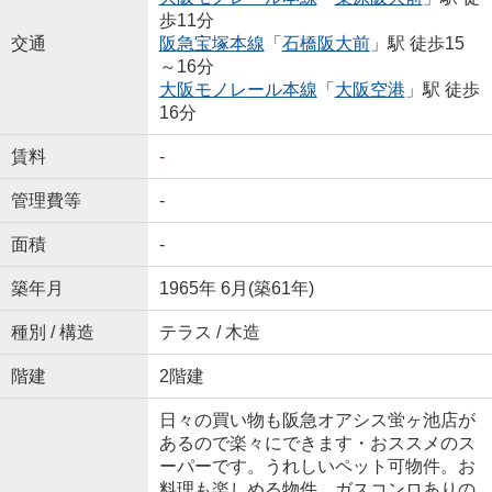
歩11分
交通
阪急宝塚本線
「
石橋阪大前
」駅 徒歩15
～16分
大阪モノレール本線
「
大阪空港
」駅 徒歩
16分
賃料
-
管理費等
-
面積
-
築年月
1965年 6月(築61年)
種別 / 構造
テラス / 木造
階建
2階建
日々の買い物も阪急オアシス蛍ヶ池店が
あるので楽々にできます・おススメのス
ーパーです。うれしいペット可物件。お
料理も楽しめる物件、ガスコンロありの