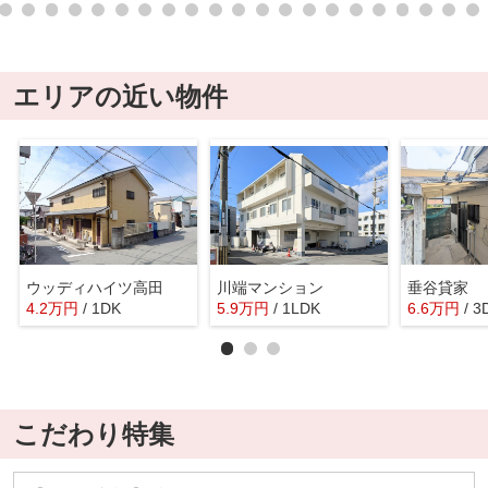
エリアの近い物件
ウッディハイツ高田
川端マンション
垂谷貸家
4.2
万
円
/ 1DK
5.9
万
円
/ 1LDK
6.6
万
円
/ 3
こだわり特集