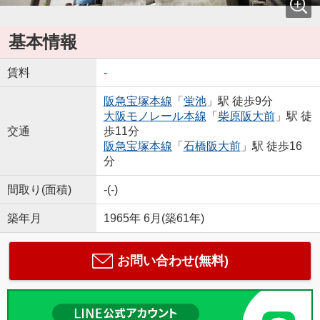
基本情報
賃料
-
阪急宝塚本線
「
蛍池
」駅 徒歩9分
大阪モノレール本線
「
柴原阪大前
」駅 徒
交通
歩11分
阪急宝塚本線
「
石橋阪大前
」駅 徒歩16
分
間取り(面積)
-(-)
築年月
1965年 6月(築61年)
お問い合わせ(無料)