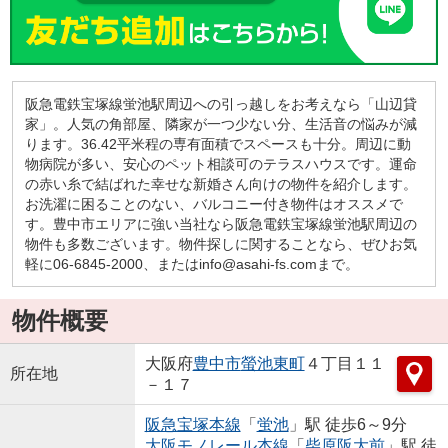
阪急電鉄宝塚線蛍池駅周辺への引っ越しをお考えなら「山辺貸
家」。人気の角部屋、隣家が一つ少ない分、生活音の悩みが減
ります。36.42平米程の専有面積でスペースも十分。周辺に動
物病院が多い、安心のペット相談可のテラスハウスです。運命
の赤い糸で結ばれた幸せな新婚さん向けの物件を紹介します。
お洗濯に困ることのない、バルコニー付き物件はオススメで
す。豊中市エリアに強い当社なら阪急電鉄宝塚線蛍池駅周辺の
物件も多数ございます。物件探しに関することなら、ぜひお気
軽に06-6845-2000、またはinfo@asahi-fs.comまで。
物件概要
大阪府
豊中市
螢池東町
４丁目１１
所在地
－１７
阪急宝塚本線
「
蛍池
」駅 徒歩6～9分
大阪モノレール本線
「
柴原阪大前
」駅 徒