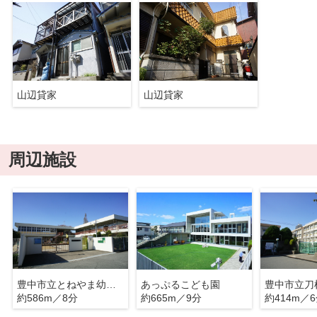
山辺貸家
山辺貸家
周辺施設
豊中市立とねやま幼稚園
あっぷるこども園
豊中市立刀
約586m／8分
約665m／9分
約414m／