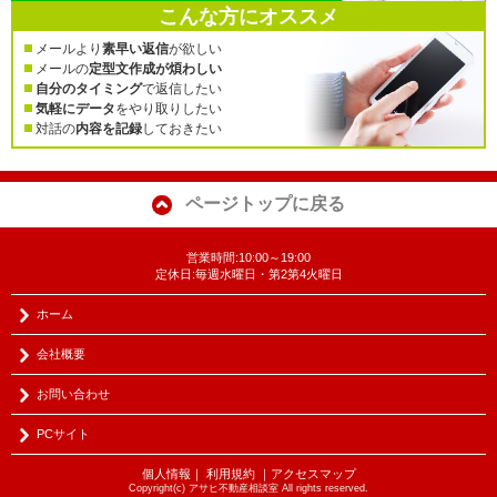
こんな方にオススメ
メールより
素早い返信
が欲しい
メールの
定型文作成が煩わしい
自分のタイミング
で返信したい
気軽にデータ
をやり取りしたい
対話の
内容を記録
しておきたい
ページトップに戻る
営業時間:10:00～19:00
定休日:毎週水曜日・第2第4火曜日
ホーム
会社概要
お問い合わせ
PCサイト
個人情報
｜
利用規約
｜
アクセスマップ
Copyright(c) アサヒ不動産相談室 All rights reserved.