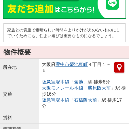
家族との貴重で素晴らしい時間をよりかけがえのないものにし
ていくためにも、住まい選びは重要なものになるでしょう。
物件概要
大阪府
豊中市
螢池東町
４丁目１－
所在地
５
阪急宝塚本線
「
蛍池
」駅 徒歩6分
大阪モノレール本線
「
柴原阪大前
」駅 徒
交通
歩16分
阪急宝塚本線
「
石橋阪大前
」駅 徒歩17
分
賃料
-