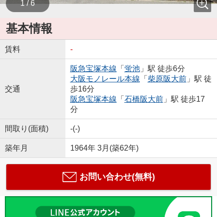
1 / 6
基本情報
賃料
-
阪急宝塚本線
「
蛍池
」駅 徒歩6分
大阪モノレール本線
「
柴原阪大前
」駅 徒
交通
歩16分
阪急宝塚本線
「
石橋阪大前
」駅 徒歩17
分
間取り(面積)
-(-)
築年月
1964年 3月(築62年)
お問い合わせ(無料)