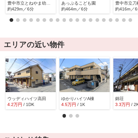
豊中市立とねやま幼稚園
あっぷるこども園
豊中市立刀
約429m／6分
約464m／6分
約416m／
エリアの近い物件
ウッディハイツ高田
ゆかりハイツA棟
錦荘
4.2
万
円
/ 1DK
4.5
万
円
/ 1K
3.3
万
円
/ 2