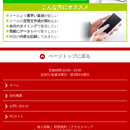
こんな方にオススメ
メールより
素早い返信
が欲しい
メールの
定型文作成が煩わしい
自分のタイミング
で返信したい
気軽にデータ
をやり取りしたい
対話の
内容を記録
しておきたい
ページトップに戻る
営業時間:10:00～19:00
定休日:毎週水曜日・第2第4火曜日
ホーム
会社概要
お問い合わせ
PCサイト
個人情報
｜
利用規約
｜
アクセスマップ