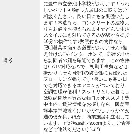
に豊中市立蛍池小学校があります！うれ
しいペット可物件♪入居日の日取りはご
相談ください。良い日にちを調整いたし
ます！木造なら、コンクリートの建物よ
りもお値段を抑えられます☆どんな生活
スタイルにも対応できるのが駅から徒歩
10分の物件です♪照明付きの物件なら、
照明器具を揃える必要がありません♪備
え付けのTVインターホンで、部屋の中か
備考
ら訪問者の顔を確認できます！この物件
はCATV対応なので、初期工事費などは
掛かりません♪物件の防音性にも優れた
フローリング張りです♪暑い日も寒い日
でも対応できるエアコンがついており、
空調管理が便利！スッキリとした暮らし
は収納箇所が豊富な物件がオススメ！豊
中市内で賃貸情報をお探しなら、阪急宝
塚本線蛍池近くはいかがでしょうか？交
通の便が良いほか、商業施設も立地して
います。info@asahi-fs.comより、ご希望
などご連絡ください(*´ω`*)