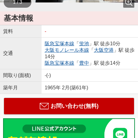
1 / 3
基本情報
賃料
-
阪急宝塚本線
「
蛍池
」駅 徒歩10分
大阪モノレール本線
「
大阪空港
」駅 徒歩
交通
14分
阪急宝塚本線
「
豊中
」駅 徒歩14分
間取り(面積)
-(-)
築年月
1965年 2月(築61年)
お問い合わせ(無料)