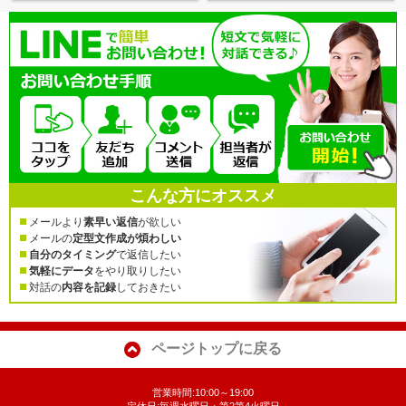
こんな方にオススメ
メールより
素早い返信
が欲しい
メールの
定型文作成が煩わしい
自分のタイミング
で返信したい
気軽にデータ
をやり取りしたい
対話の
内容を記録
しておきたい
ページトップに戻る
営業時間:10:00～19:00
定休日:毎週水曜日・第2第4火曜日