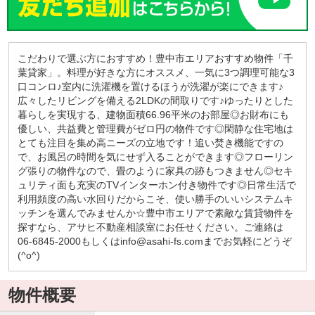
こだわりで選ぶ方におすすめ！豊中市エリアおすすめ物件「千
葉貸家」。料理が好きな方にオススメ、一気に3つ調理可能な3
口コンロ♪室内に洗濯機を置けるほうが洗濯が楽にできます♪
広々したリビングを備える2LDKの間取りです♪ゆったりとした
暮らしを実現する、建物面積66.96平米のお部屋◎お財布にも
優しい、共益費と管理費がゼロ円の物件です◎閑静な住宅地は
とても注目を集め高ニーズの立地です！追い焚き機能ですの
で、お風呂の時間を気にせず入ることができます◎フローリン
グ張りの物件なので、畳のように家具の跡もつきません◎セキ
ュリティ面も充実のTVインターホン付き物件です◎日常生活で
利用頻度の高い水回りだからこそ、使い勝手のいいシステムキ
ッチンを選んでみませんか☆豊中市エリアで素敵な賃貸物件を
探すなら、アサヒ不動産相談室にお任せください。ご連絡は
06-6845-2000もしくはinfo@asahi-fs.comまでお気軽にどうぞ
(^o^)
物件概要