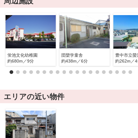
周辺施設
蛍池文化幼稚園
団欒学童舎
豊中市立螢
約680m／9分
約438m／6分
約262m／
エリアの近い物件