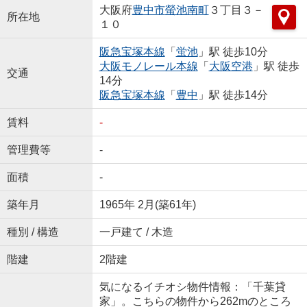
大阪府
豊中市
螢池南町
３丁目３－
所在地
１０
阪急宝塚本線
「
蛍池
」駅 徒歩10分
大阪モノレール本線
「
大阪空港
」駅 徒歩
交通
14分
阪急宝塚本線
「
豊中
」駅 徒歩14分
賃料
-
管理費等
-
面積
-
築年月
1965年 2月(築61年)
種別 / 構造
一戸建て / 木造
階建
2階建
気になるイチオシ物件情報：「千葉貸
家」。こちらの物件から262mのところ