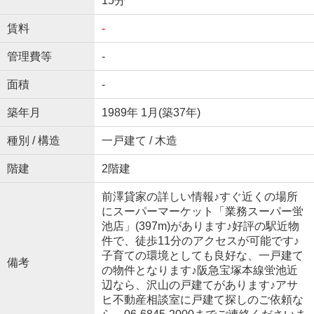
15分
賃料
-
管理費等
-
面積
-
築年月
1989年 1月(築37年)
種別 / 構造
一戸建て / 木造
階建
2階建
前澤貸家の詳しい情報♪すぐ近くの場所
にスーパーマーケット「業務スーパー蛍
池店」(397m)があります♪好評の駅近物
件で、徒歩11分のアクセスが可能です♪
子育ての環境としても良好な、一戸建て
備考
の物件となります♪阪急宝塚本線蛍池近
辺なら、沢山の戸建てがあります♪アサ
ヒ不動産相談室に戸建て探しのご依頼な