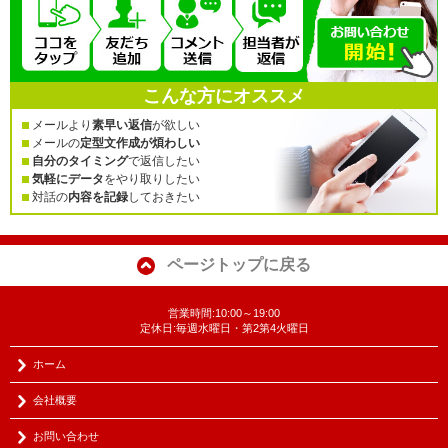
こんな方にオススメ
メールより
素早い返信
が欲しい
メールの
定型文作成が煩わしい
自分のタイミング
で返信したい
気軽にデータ
をやり取りしたい
対話の
内容を記録
しておきたい
ページトップに戻る
営業時間:10:00～19:00
定休日:毎週水曜日・第2第4火曜日
ホーム
会社概要
お問い合わせ