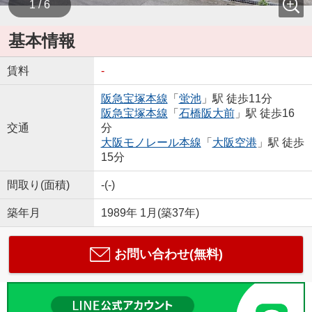
1 / 6
基本情報
賃料
-
阪急宝塚本線
「
蛍池
」駅 徒歩11分
阪急宝塚本線
「
石橋阪大前
」駅 徒歩16
交通
分
大阪モノレール本線
「
大阪空港
」駅 徒歩
15分
間取り(面積)
-(-)
築年月
1989年 1月(築37年)
お問い合わせ(無料)