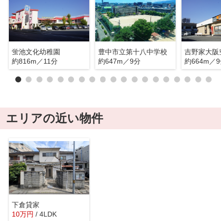
蛍池文化幼稚園
豊中市立第十八中学校
吉野家大阪
約816m／11分
約647m／9分
約664m／
エリアの近い物件
下倉貸家
10
万
円
/ 4LDK