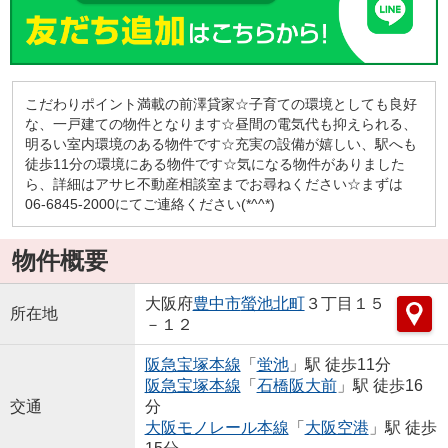
こだわりポイント満載の前澤貸家☆子育ての環境としても良好
な、一戸建ての物件となります☆昼間の電気代も抑えられる、
明るい室内環境のある物件です☆充実の設備が嬉しい、駅へも
徒歩11分の環境にある物件です☆気になる物件がありました
ら、詳細はアサヒ不動産相談室までお尋ねください☆まずは
06-6845-2000にてご連絡ください(*^^*)
物件概要
大阪府
豊中市
螢池北町
３丁目１５
所在地
－１２
阪急宝塚本線
「
蛍池
」駅 徒歩11分
阪急宝塚本線
「
石橋阪大前
」駅 徒歩16
交通
分
大阪モノレール本線
「
大阪空港
」駅 徒歩