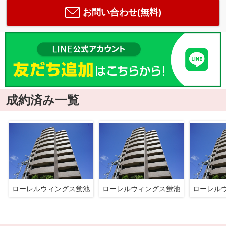
お問い合わせ(無料)
成約済み一覧
ローレルウィングス蛍池
ローレルウィングス蛍池
ローレル