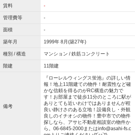
賃料
-
管理費等
-
面積
-
築年月
1999年 8月(築27年)
種別 / 構造
マンション / 鉄筋コンクリート
階建
11階建
『ローレルウィングス蛍池』の詳しい情
報！地上11階建ての物件！耐震性など確
かな信頼を得るのがRC構造の魅力で
す！お部屋まで徒歩11分のところに駅が
ありとても近いわけではありませんが程
備考
良い静けさのある立地！設備良し・外観
良しのイチオシの物件！豊中市での物件
探しなら、アサヒ不動産相談室の物件か
ら。06-6845-2000またはinfo@asahi-fs.c
omよりご連絡ください(*´ω`*)