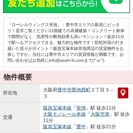
「ローレルウィングス蛍池」：豊中市エリアの新居にピッタ
リ！是非ご覧ください11階建ての高層建築！コンクリート躯体
で隙間がなく、気密性や断熱効果も高いマンション！徒歩11分
で駅へもアクセスできる、魅力的な物件です！防犯対策の行き
届いた造りがポイント！阪急宝塚本線蛍池周辺の賃貸物件をお
探しですか。当社には豊中市エリアの賃貸情報が満載です。お
問い合わせはお気軽にinfo@asahi-fs.comまで(*´ω`*)
物件概要
大阪府
豊中市
螢池西町
２丁目３－
所在地
３
阪急宝塚本線
「
蛍池
」駅 徒歩11分
大阪モノレール本線
「
大阪空港
」駅 徒歩
交通
11分
阪急宝塚本線
「
豊中
」駅 徒歩21分