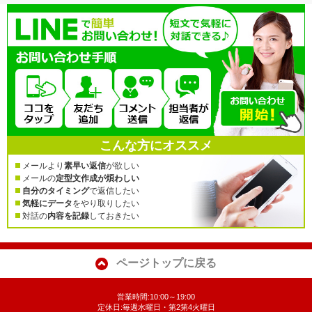
こんな方にオススメ
メールより
素早い返信
が欲しい
メールの
定型文作成が煩わしい
自分のタイミング
で返信したい
気軽にデータ
をやり取りしたい
対話の
内容を記録
しておきたい
ページトップに戻る
営業時間:10:00～19:00
定休日:毎週水曜日・第2第4火曜日