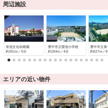
周辺施設
蛍池文化幼稚園
豊中市立螢池小学校
豊中市立第
約351m／5分
約264m／4分
約627m／
エリアの近い物件