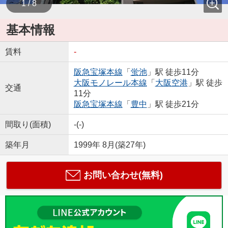
1 / 8
基本情報
賃料
-
阪急宝塚本線
「
蛍池
」駅 徒歩11分
大阪モノレール本線
「
大阪空港
」駅 徒歩
交通
11分
阪急宝塚本線
「
豊中
」駅 徒歩21分
間取り(面積)
-(-)
築年月
1999年 8月(築27年)
お問い合わせ(無料)