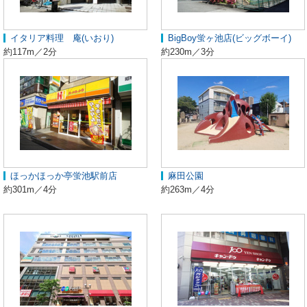
イタリア料理 庵(いおり)
BigBoy蛍ヶ池店(ビッグボーイ)
約117m／2分
約230m／3分
ほっかほっか亭蛍池駅前店
麻田公園
約301m／4分
約263m／4分