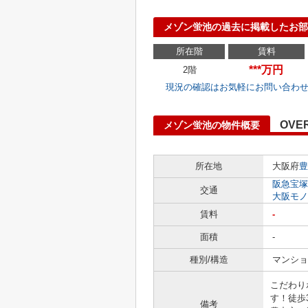
メゾン蛍池の過去に掲載したお部
所在階
賃料
***万円
2階
現況の確認はお気軽にお問い合わ
OVE
メゾン蛍池の物件概要
所在地
大阪府
豊
阪急宝塚
交通
大阪モノ
賃料
-
面積
-
種別/構造
マンショ
こだわり
す！徒歩
備考