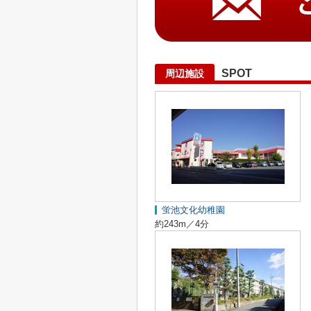
SPOT
周辺施設
蛍池文化幼稚園
約243m／4分