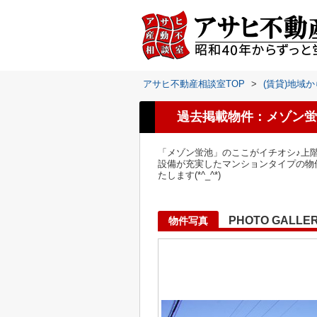
アサヒ不動産相談室TOP
>
(賃貸)地域
過去掲載物件：メゾン蛍
「メゾン蛍池」のここがイチオシ♪上
設備が充実したマンションタイプの物件♪
たします(*^_^*)
PHOTO GALLE
物件写真