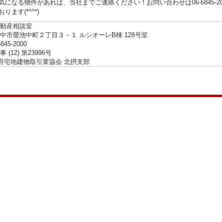
になる物件があれば、当社までご連絡ください！お問い合わせは06-6845-2000または
ります(*^^*)
動産相談室
中市螢池中町２丁目３－１ ルシオーレB棟 128号室
6845-2000
(12) 第23996号
阪府宅地建物取引業協会 北摂支部