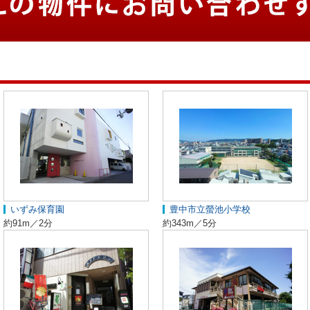
いずみ保育園
豊中市立螢池小学校
約91m／2分
約343m／5分