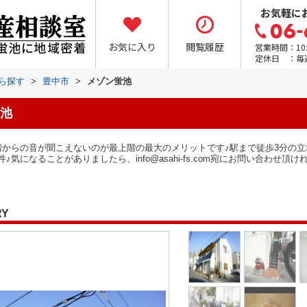
お気軽に
お気に入り
閲覧履歴
営業時間：10:0
定休日 ：毎
から探す
>
豊中市
>
メゾン蛍池
池
階からの音が聞こえないのが最上階の最大のメリットです♪駅まで徒歩3分の立
気になることがありましたら、info@asahi-fs.com宛にお問い合わせ
RY