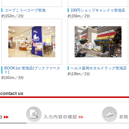
コープこうべコープ蛍池
100円ショップキャンドゥ蛍池店
約152m／2分
約156m／2分
BOOK1st.蛍池店(ブックファース
ヘルス薬局ホタルドラッグ蛍池店
ト)
約136m／2分
約161m／3分
contact us