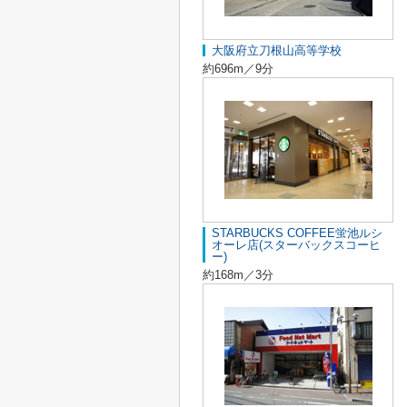
大阪府立刀根山高等学校
約696m／9分
STARBUCKS COFFEE蛍池ルシ
オーレ店(スターバックスコーヒ
ー)
約168m／3分