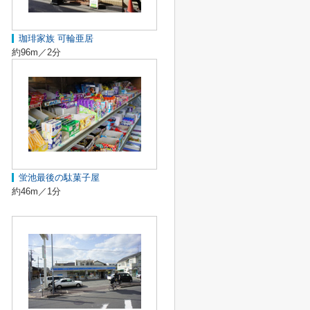
珈琲家族 可輪亜居
約96m／2分
蛍池最後の駄菓子屋
約46m／1分