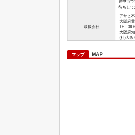
豊中市で気
待ちしてお
アサヒ不
大阪府豊
取扱会社
TEL:06-
大阪府知事 
(社)大
MAP
マップ