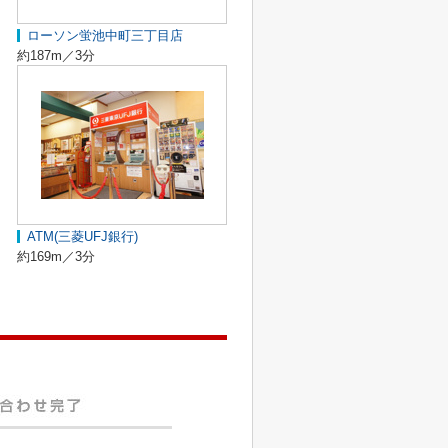
ローソン蛍池中町三丁目店
約187m／3分
ATM(三菱UFJ銀行)
約169m／3分