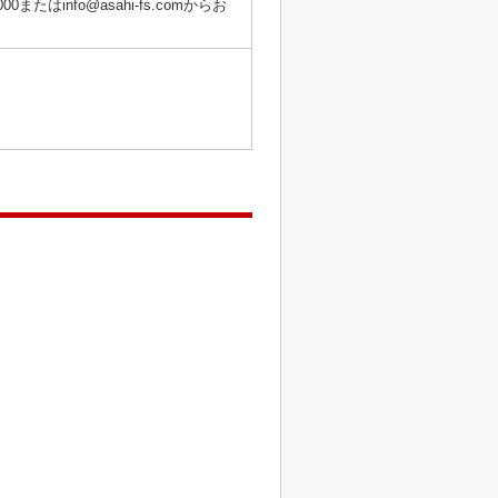
info@asahi-fs.comからお