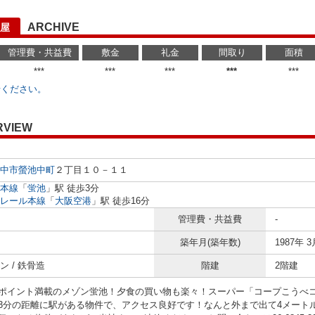
ARCHIVE
屋
管理費・共益費
敷金
礼金
間取り
面積
***
***
***
***
***
せください。
RVIEW
中市
螢池中町
２丁目１０－１１
本線
「
蛍池
」駅 徒歩3分
レール本線
「
大阪空港
」駅 徒歩16分
管理費・共益費
-
築年月(築年数)
1987年 3
ン / 鉄骨造
階建
2階建
ポイント満載のメゾン蛍池！夕食の買い物も楽々！スーパー「コープこうべコー
3分の距離に駅がある物件で、アクセス良好です！なんと外まで出て4メート