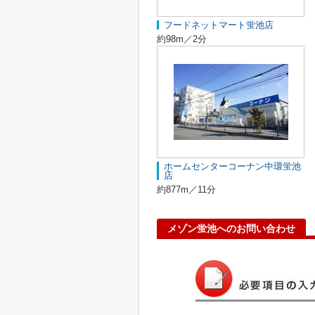
フードネットマート蛍池店
約98m／2分
ホームセンターコーナン中環蛍池
店
約877m／11分
メゾン蛍池へのお問い合わせ