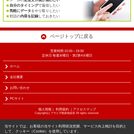
メールの
定型文作成が煩わしい
自分のタイミング
で返信したい
気軽にデータ
をやり取りしたい
対話の
内容を記録
しておきたい
ページトップに戻る
営業時間:10:00～19:00
定休日:毎週水曜日・第2第4火曜日
ホーム
会社概要
お問い合わせ
PCサイト
個人情報
｜
利用規約
｜
アクセスマップ
Copyright(c) アサヒ不動産相談室 All rights reserved.
当サイトでは、お客様の当サイト利用状況把握、サービス向上検討を目的と
して、クッキー（Cookie）を使用しています。