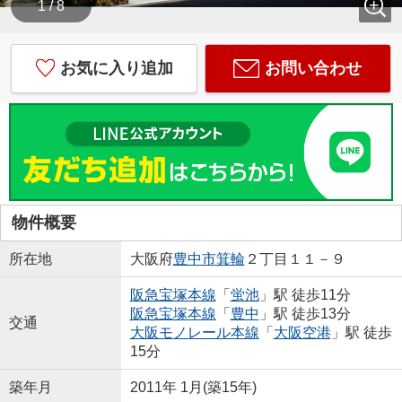
1 / 8
お気に入り追加
お問い合わせ
物件概要
所在地
大阪府
豊中市
箕輪
２丁目１１－９
阪急宝塚本線
「
蛍池
」駅 徒歩11分
阪急宝塚本線
「
豊中
」駅 徒歩13分
交通
大阪モノレール本線
「
大阪空港
」駅 徒歩
15分
築年月
2011年 1月(築15年)