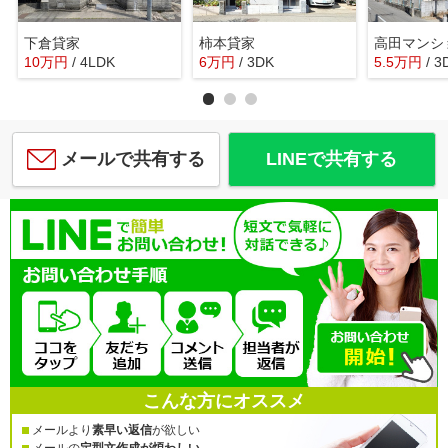
下倉貸家
柿本貸家
高田マンシ
10
万
円
/ 4LDK
6
万
円
/ 3DK
5.5
万
円
/ 3
メールで共有する
LINEで共有する
こんな方にオススメ
メールより
素早い返信
が欲しい