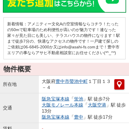
新着情報：アメニティー文化Aの空室情報ならコチラ！たった
の50mで駐車場のため利便性が高いのが魅力です！連なった
家々が見た目にも美しい、テラスハウスの物件になります！駅
まで徒歩7分の、快適なアクセスの物件です！一戸建て探しの
ご依頼は06-6845-2000か又はinfo@asahi-fs.comまで！豊中市
エリアの事ならアサヒ不動産相談室にお任せください(*^_^*)
物件概要
大阪府
豊中市
螢池中町
１丁目１３
所在地
－４
阪急宝塚本線
「
蛍池
」駅 徒歩7分
大阪モノレール本線
「
大阪空港
」駅 徒歩
交通
13分
阪急宝塚本線
「
豊中
」駅 徒歩17分
賃料
-