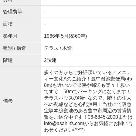
管理費等
-
面積
-
築年月
1966年 5月(築60年)
種別 / 構造
テラス / 木造
階建
2階建
多くの方からご好評頂いているアメニテ
ィー文化Aのご紹介！豊中螢池郵便局(45
8m)も近いので郵便や郵送も楽々！歩い
てすぐ！50mでパーキングになります！
テラスハウスの物件なので、階下の住人
備考
への配慮なども心配無用！当社にて阪急
宝塚本線蛍池のある豊中市周辺の賃貸情
報をご紹介中です！06-6845-2000または
info@asahi-fs.comからお気軽にお問い合
わせください(*^^*)