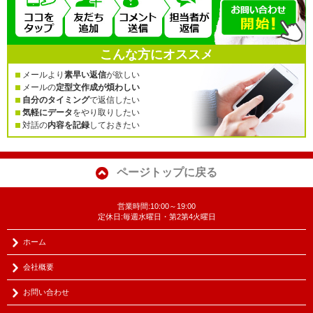
こんな方にオススメ
メールより
素早い返信
が欲しい
メールの
定型文作成が煩わしい
自分のタイミング
で返信したい
気軽にデータ
をやり取りしたい
対話の
内容を記録
しておきたい
ページトップに戻る
営業時間:10:00～19:00
定休日:毎週水曜日・第2第4火曜日
ホーム
会社概要
お問い合わせ