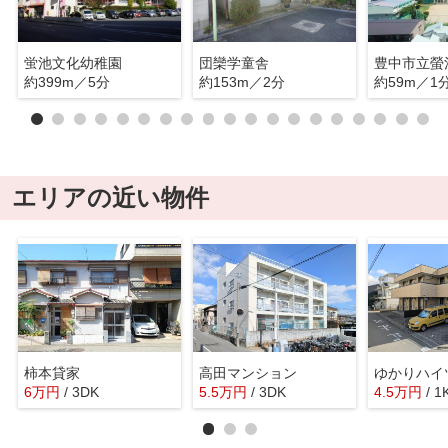
蛍池文化幼稚園
団欒学童舎
豊中市立螢
約399m／5分
約153m／2分
約59m／1
エリアの近い物件
柿本貸家
高田マンション
ゆかりハイ
6
万
円
/ 3DK
5.5
万
円
/ 3DK
4.5
万
円
/ 1