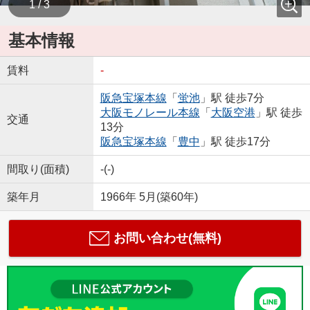
1 / 3
基本情報
賃料
-
阪急宝塚本線
「
蛍池
」駅 徒歩7分
大阪モノレール本線
「
大阪空港
」駅 徒歩
交通
13分
阪急宝塚本線
「
豊中
」駅 徒歩17分
間取り(面積)
-(-)
築年月
1966年 5月(築60年)
お問い合わせ(無料)