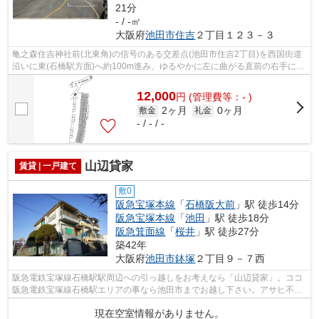
21分
- / -㎡
大阪府
池田市
住吉
２丁目１２３－３
亀之森住吉神社前(北東角)の信号のある交差点(池田市住吉2丁目)を西国街道
沿いに東(石橋駅方面)へ約100m進み、ゆるやかに左に曲がる直前の右手にあ
ります。整備が整った駐車場です。「...
12,000
円
(管理費等：- )
2ヶ月
0ヶ月
敷金
礼金
- / - / -
山辺貸家
賃貸 | 一戸建て
敷0
阪急宝塚本線
「
石橋阪大前
」駅 徒歩14分
阪急宝塚本線
「
池田
」駅 徒歩18分
阪急箕面線
「
桜井
」駅 徒歩27分
築42年
大阪府
池田市
鉢塚
２丁目９－７西
阪急電鉄宝塚線石橋駅駅周辺への引っ越しをお考えなら「山辺貸家」。ココ
阪急電鉄宝塚線石橋駅エリアの事なら池田市までお越し下さい。アサヒ不動
産相談室の連絡先のinfo@asahi-fs.com...
現在空室情報がありません。