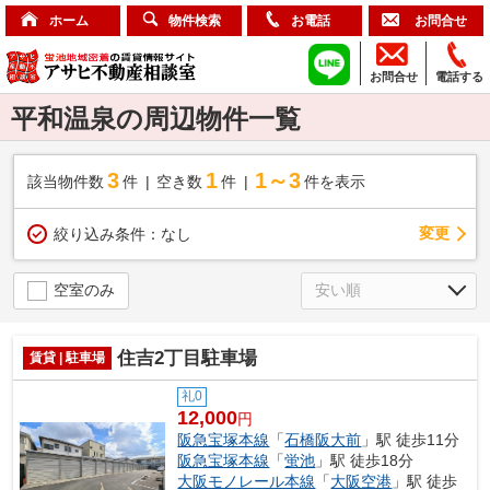
ホーム
物件検索
お電話
お問合せ
お問合せ
電話する
平和温泉の周辺物件一覧
3
1
1～3
該当物件数
件
空き数
件
件を表示
変更
絞り込み条件：
なし
空室のみ
住吉2丁目駐車場
賃貸 | 駐車場
礼0
12,000
円
阪急宝塚本線
「
石橋阪大前
」駅 徒歩11分
阪急宝塚本線
「
蛍池
」駅 徒歩18分
大阪モノレール本線
「
大阪空港
」駅 徒歩