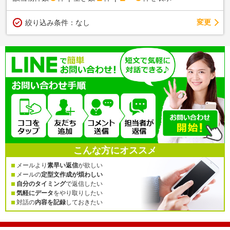
変更
絞り込み条件：
なし
こんな方にオススメ
メールより
素早い返信
が欲しい
メールの
定型文作成が煩わしい
自分のタイミング
で返信したい
気軽にデータ
をやり取りしたい
対話の
内容を記録
しておきたい