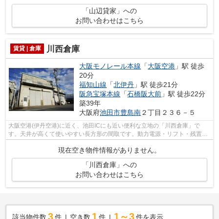
「山辺貸家」への
お問い合わせはこちら
川西倉庫
賃貸 | 倉庫
大阪モノレール本線
「
大阪空港
」駅 徒歩
20分
福知山線
「
北伊丹
」駅 徒歩21分
阪急宝塚本線
「
石橋阪大前
」駅 徒歩22分
築39年
大阪府
池田市
豊島南
２丁目２３６－５
大阪空港(伊丹空港)に近く、池田ICにも近い便利な立地の「川西倉庫」で
す。天井が高くて使いやすい長方形の間取です。動力電源・リフト・残置物
天井エアコンなどあり、初期投資が少な...
現在空き物件情報がありません。
「川西倉庫」への
お問い合わせはこちら
3
1
1～3
該当物件数
件
空き数
件
件を表示