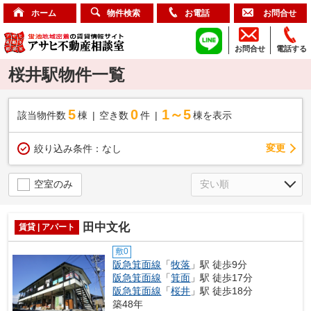
ホーム
物件検索
お電話
お問合せ
お問合せ
電話する
桜井駅物件一覧
5
0
1～5
該当物件数
棟
空き数
件
棟を表示
変更
絞り込み条件：
なし
空室のみ
田中文化
賃貸 | アパート
敷0
阪急箕面線
「
牧落
」駅 徒歩9分
阪急箕面線
「
箕面
」駅 徒歩17分
阪急箕面線
「
桜井
」駅 徒歩18分
築48年