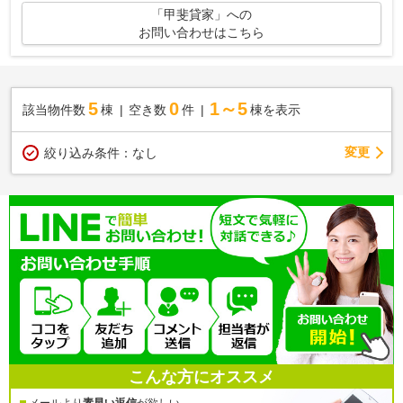
「甲斐貸家」への
お問い合わせはこちら
5
0
1～5
該当物件数
棟
空き数
件
棟を表示
変更
絞り込み条件：
なし
こんな方にオススメ