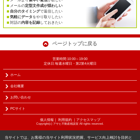
メールより
素早い返信
が欲しい
メールの
定型文作成が煩わしい
自分のタイミング
で返信したい
気軽にデータ
をやり取りしたい
対話の
内容を記録
しておきたい
ページトップに戻る
営業時間:10:00～19:00
定休日:毎週水曜日・第2第4火曜日
ホーム
会社概要
お問い合わせ
PCサイト
個人情報
｜
利用規約
｜
アクセスマップ
Copyright(c) アサヒ不動産相談室 All rights reserved.
当サイトでは、お客様の当サイト利用状況把握、サービス向上検討を目的と