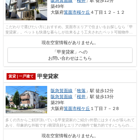
阪急箕面線
「
桜井
」駅 徒歩12分
築49年
大阪府
箕面市
桜ケ丘
４丁目１２－１２
こだわりで選びたい方におすすめ。箕面市エリアで住まいをお探しなら「甲
斐貸家」。ペットも快適な暮らしが出来るよう工夫されたペット可能物件！
81.81平米の建物面積を有する一押しの...
現在空室情報がありません。
「甲斐貸家」への
お問い合わせはこちら
甲斐貸家
賃貸 | 一戸建て
阪急箕面線
「
牧落
」駅 徒歩12分
阪急箕面線
「
桜井
」駅 徒歩13分
築29年
大阪府
箕面市
桜ケ丘
１丁目７－２8
多くの方からご好評頂いている甲斐貸家のご紹介♪外壁にはタイルが張られて
あり、印象的な外観です♪眺望良好なエリアの物件で魅力的です♪こちらの物
件は、駅へも徒歩12分と歩いてアクセ...
現在空室情報がありません。