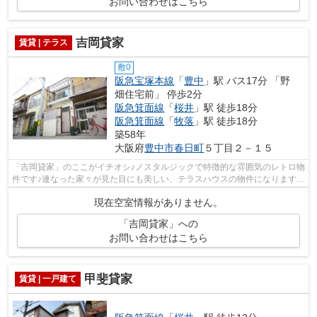
お問い合わせはこちら
吉岡貸家
賃貸 | テラス
敷0
阪急宝塚本線
「
豊中
」駅 バス17分 「野
畑住宅前」 停歩2分
阪急箕面線
「
桜井
」駅 徒歩18分
阪急箕面線
「
牧落
」駅 徒歩18分
築58年
大阪府
豊中市
春日町
５丁目２－１５
「吉岡貸家」のここがイチオシ♪ノスタルジックで特徴的な雰囲気のレトロ物
件です♪連なった家々が見た目にも美しい、テラスハウスの物件になります♪
豊中市の阪急宝塚本線豊中周辺にある...
現在空室情報がありません。
「吉岡貸家」への
お問い合わせはこちら
甲斐貸家
賃貸 | 一戸建て