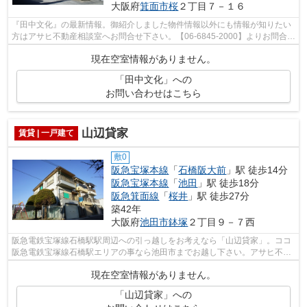
大阪府
箕面市
桜
２丁目７－１６
『田中文化』の最新情報。御紹介しました物件情報以外にも情報が知りたい
方はアサヒ不動産相談室へお問合せ下さい。【06-6845-2000】よりお問合せ
下さい。
現在空室情報がありません。
「田中文化」への
お問い合わせはこちら
山辺貸家
賃貸 | 一戸建て
敷0
阪急宝塚本線
「
石橋阪大前
」駅 徒歩14分
阪急宝塚本線
「
池田
」駅 徒歩18分
阪急箕面線
「
桜井
」駅 徒歩27分
築42年
大阪府
池田市
鉢塚
２丁目９－７西
阪急電鉄宝塚線石橋駅駅周辺への引っ越しをお考えなら「山辺貸家」。ココ
阪急電鉄宝塚線石橋駅エリアの事なら池田市までお越し下さい。アサヒ不動
産相談室の連絡先のinfo@asahi-fs.com...
現在空室情報がありません。
「山辺貸家」への