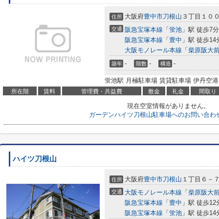
大阪府
豊中市
刀根山
３丁目１０
住所
交通
阪急宝塚本線
「
蛍池
」駅 徒歩7分
阪急宝塚本線
「
豊中
」駅 徒歩14
大阪モノレール本線
「
柴原阪大
-
-
-
築年
階数
構造
蛍池駅 月極駐車場 賃貸駐車場 伊丹空港
所在階
賃料
管理費・共益費
敷金
礼金
間取り
現在空室情報がありません。
ガーデンハイツ刀根山駐車場へのお問い合わ
ハイツ刀根山
大阪府
豊中市
刀根山
１丁目６－
住所
交通
大阪モノレール本線
「
柴原阪大
阪急宝塚本線
「
豊中
」駅 徒歩12
阪急宝塚本線
「
蛍池
」駅 徒歩14