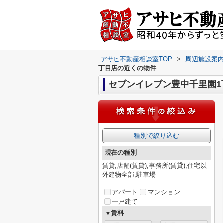
アサヒ不動産相談室TOP
>
周辺施設案
丁目店の近くの物件
セブンイレブン豊中千里園1
種別で絞り込む
現在の種別
賃貸,店舗(賃貸),事務所(賃貸),住宅以
外建物全部,駐車場
アパート
マンション
一戸建て
▼賃料