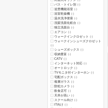
(-)
バス・トイレ別
(-)
追焚機能浴室
(-)
浴室乾燥機
(-)
温水洗浄便座
(-)
洗髪洗面化粧台
(-)
独立洗面台
(-)
エアコン
(-)
ウォークインクロゼット
(-)
ウォークインシューズクロゼット
(-)
シューズボックス
(-)
収納豊富
(-)
CATV
(-)
インターネット対応
(-)
オートロック
(-)
TVモニタ付インターホン
(-)
宅配ボックス
(-)
複層ガラス
(-)
防犯カメラ
(-)
飲食店可
(-)
天井が高い
(-)
スクール向け
(-)
IT向け
(-)