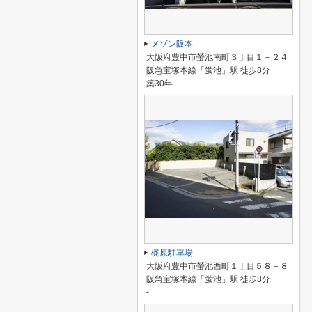
メゾン阪本
大阪府豊中市螢池南町３丁目１－２４
阪急宝塚本線「蛍池」駅 徒歩8分
築30年
梶原駐車場
大阪府豊中市螢池西町１丁目５８－８
阪急宝塚本線「蛍池」駅 徒歩8分
-