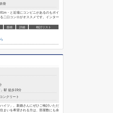
鉄骨
81m・と近場にコンビニがあるのもポイ
る二口コンロがオススメです。インター
面積
詳細
検討リスト
ら
５
分
前
」駅 徒歩19分
コンクリート
ハイツ」。新婚さんにぜひご検討いただ
住まいを希望される方は、部屋数にも余