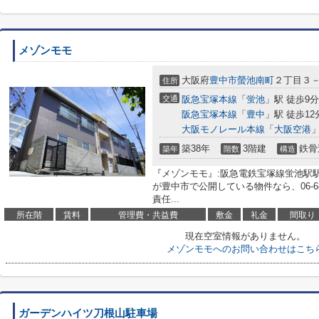
メゾンモモ
大阪府
豊中市
螢池南町
２丁目３
住所
交通
阪急宝塚本線
「
蛍池
」駅 徒歩9分
阪急宝塚本線
「
豊中
」駅 徒歩12
大阪モノレール本線
「
大阪空港
」
築38年
3階建
鉄骨
築年
階数
構造
『メゾンモモ』:阪急電鉄宝塚線蛍池駅
が豊中市で公開している物件なら、06-68
責任...
所在階
賃料
管理費・共益費
敷金
礼金
間取り
現在空室情報がありません。
メゾンモモへのお問い合わせはこち
ガーデンハイツ刀根山駐車場