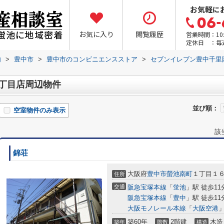
お気軽に
お気に入り
閲覧履歴
営業時間：10:0
定休日 ：毎
内
>
豊中市
>
豊中市のコンビニエンスストア
>
セブンイレブン豊中千里
丁目店周辺物件
並び順：
空室物件のみ表示
該
錦荘
大阪府
豊中市
螢池南町
１丁目１
住所
交通
阪急宝塚本線
「
蛍池
」駅 徒歩11
阪急宝塚本線
「
豊中
」駅 徒歩11
大阪モノレール本線
「
大阪空港
」
築60年
2階建
木造
築年
階数
構造