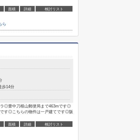
面積
詳細
検討リスト
ちら
０
分
徒歩14分
ラ◎豊中刀根山郵便局まで463mです◎
です◎こちらの物件は一戸建てです◎阪
面積
詳細
検討リスト