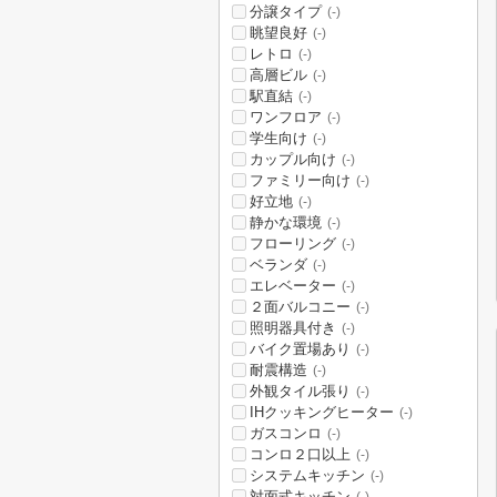
分譲タイプ
(-)
眺望良好
(-)
レトロ
(-)
高層ビル
(-)
駅直結
(-)
ワンフロア
(-)
学生向け
(-)
カップル向け
(-)
ファミリー向け
(-)
好立地
(-)
静かな環境
(-)
フローリング
(-)
ベランダ
(-)
エレベーター
(-)
２面バルコニー
(-)
照明器具付き
(-)
バイク置場あり
(-)
耐震構造
(-)
外観タイル張り
(-)
IHクッキングヒーター
(-)
ガスコンロ
(-)
コンロ２口以上
(-)
システムキッチン
(-)
対面式キッチン