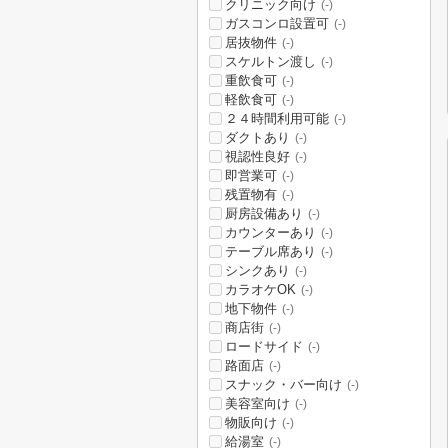
クリニック向け
(-)
ガスコンロ設置可
(-)
居抜物件
(-)
スケルトン渡し
(-)
重飲食可
(-)
軽飲食可
(-)
２４時間利用可能
(-)
ダクトあり
(-)
視認性良好
(-)
即営業可
(-)
残置物有
(-)
厨房設備あり
(-)
カウンターあり
(-)
テーブル席あり
(-)
シンクあり
(-)
カラオケOK
(-)
地下物件
(-)
商店街
(-)
ロードサイド
(-)
路面店
(-)
スナック・バー向け
(-)
美容室向け
(-)
物販向け
(-)
給湯室
(-)