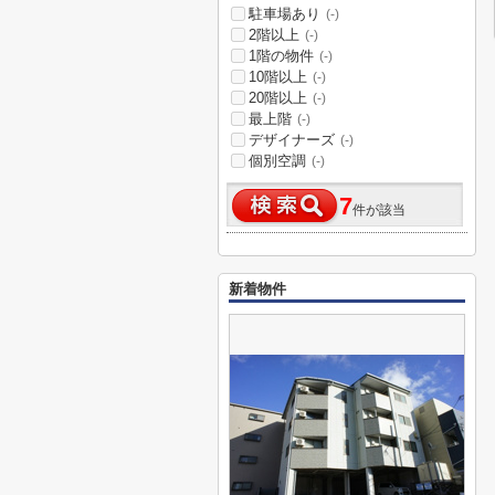
駐車場あり
(-)
2階以上
(-)
1階の物件
(-)
10階以上
(-)
20階以上
(-)
最上階
(-)
デザイナーズ
(-)
個別空調
(-)
7
件が該当
新着物件