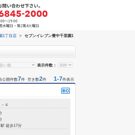
お問い合わせ下さい。
0～19:00
週水曜日・第2第4火曜日
園1丁目店
>
セブンイレブン豊中千里園1
表示件数：
7
2
1-7
当公開件数
件 空き数
件
件表示
６－４
分
分
駅 徒歩17分