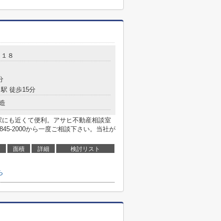
－１８
分
駅 徒歩15分
造
駅にも近くて便利。アサヒ不動産相談室
45-2000から一度ご相談下さい。当社が
面積
詳細
検討リスト
ら