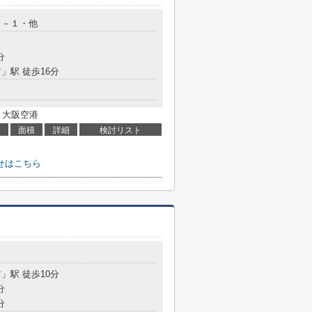
０－１・他
分
前
」駅 徒歩16分
 大阪空港
面積
詳細
検討リスト
せはこちら
７
前
」駅 徒歩10分
分
分