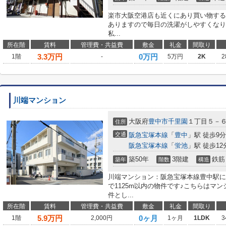
楽市大阪空港店も近くにあり買い物する
ありますので毎日の洗濯がしやすくなり
私...
所在階
賃料
管理費・共益費
敷金
礼金
間取り
3.3
万円
0万円
1階
-
5万円
2K
2
川端マンション
大阪府
豊中市
千里園
１丁目５－
住所
交通
阪急宝塚本線
「
豊中
」駅 徒歩9分
阪急宝塚本線
「
蛍池
」駅 徒歩12
築50年
3階建
鉄筋
築年
階数
構造
川端マンション：阪急宝塚本線豊中駅に
で1125m以内の物件です♪こちらはマ
件とし...
所在階
賃料
管理費・共益費
敷金
礼金
間取り
5.9
万円
0ヶ月
1階
2,000円
1ヶ月
1LDK
3