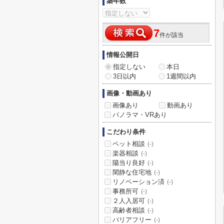
築年数
7
件が該当
情報公開日
指定しない
本日
3日以内
1週間以内
画像・動画あり
画像あり
動画あり
パノラマ・VRあり
こだわり条件
ペット相談
(-)
楽器相談
(-)
陽当り良好
(-)
閑静な住宅地
(-)
リノベーション済
(-)
事務所可
(-)
２人入居可
(-)
高齢者相談
(-)
バリアフリー
(-)