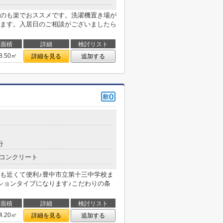
のも楽でおススメです。洗濯機置き場が
ます。入居日のご相談がございましたら
面積
詳細
検討リスト
8.50㎡
詳細を見る
追加する
６
分
コンクリート
も近くて便利♪豊中市立第十三中学校ま
ンションタイプになります♪こだわりの条
面積
詳細
検討リスト
4.20㎡
詳細を見る
追加する