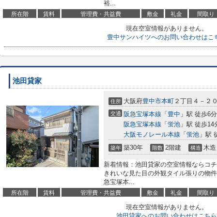
裕...
所在階
賃料
管理費・共益費
敷金
礼金
間取り
現在空室情報がありません。
豊中サンハイツへのお問い合わせはこ
池田貸家
大阪府
豊中市
本町
２丁目４－２
住所
交通
阪急宝塚本線
「
豊中
」駅 徒歩6分
阪急宝塚本線
「
蛍池
」駅 徒歩14
大阪モノレール本線
「
蛍池
」駅 
築30年
2階建
木造
築年
階数
構造
新着情報：池田貸家の空室情報ならコチ
きれいな見た目の外観タイル張りの物件
急宝塚本...
所在階
賃料
管理費・共益費
敷金
礼金
間取り
現在空室情報がありません。
池田貸家へのお問い合わせはこちら