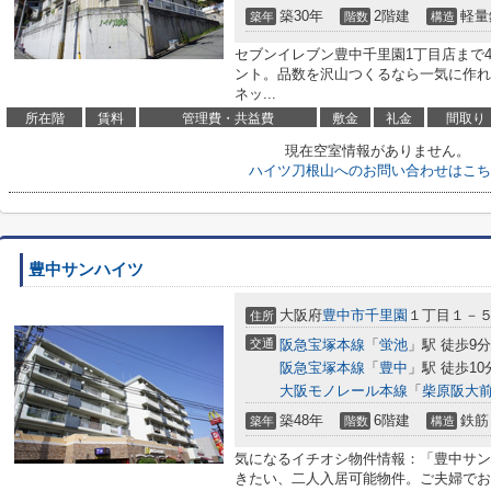
築30年
2階建
軽量
築年
階数
構造
セブンイレブン豊中千里園1丁目店まで4
ント。品数を沢山つくるなら一気に作れ
ネッ...
所在階
賃料
管理費・共益費
敷金
礼金
間取り
現在空室情報がありません。
ハイツ刀根山へのお問い合わせはこち
豊中サンハイツ
大阪府
豊中市
千里園
１丁目１－
住所
交通
阪急宝塚本線
「
蛍池
」駅 徒歩9分
阪急宝塚本線
「
豊中
」駅 徒歩10
大阪モノレール本線
「
柴原阪大
築48年
6階建
鉄筋
築年
階数
構造
気になるイチオシ物件情報：「豊中サン
きたい、二人入居可能物件。ご夫婦でお