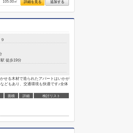
105.00㎡
詳細を見る
追加する
－９
分
駅 徒歩19分
かせる木材で造られたアパートはいかが
駅などもあり、交通環境も快適です♪全体
面積
詳細
検討リスト