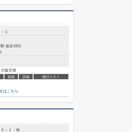
２－１
駅 徒歩18分
分
 大阪空港
面積
詳細
検討リスト
せはこちら
０５－１・他