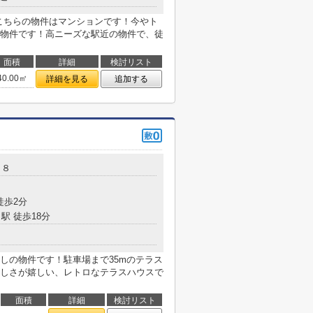
こちらの物件はマンションです！今やト
物件です！高ニーズな駅近の物件で、徒
面積
詳細
検討リスト
40.00㎡
詳細を見る
追加する
－８
徒歩2分
駅 徒歩18分
しの物件です！駐車場まで35mのテラス
しさが嬉しい、レトロなテラスハウスで
面積
詳細
検討リスト