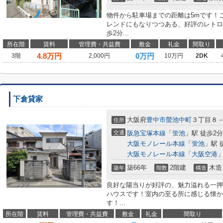
物件から駐車場までの距離は5mです！
レンドにもなりつつある、好評のレトロ
歩2分...
所在階
賃料
管理費・共益費
敷金
礼金
間取り
4.8
万円
0万円
3階
2,000円
10万円
2DK
下倉貸家
大阪府
豊中市
螢池中町
３丁目８
住所
交通
阪急宝塚本線
「
蛍池
」駅 徒歩2分
大阪モノレール本線
「
蛍池
」駅 
大阪モノレール本線
「
大阪空港
」
築66年
2階建
木造
築年
階数
構造
良好な陽当りが好評の、魅力溢れる一押
ハウスです！室内の至る所に感じる懐か
す！...
所在階
賃料
管理費・共益費
敷金
礼金
間取り