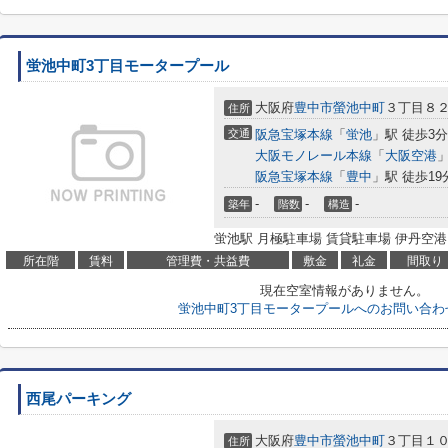
蛍池中町3丁目モータープール
大阪府
豊中市
螢池中町
３丁目８
住所
交通
阪急宝塚本線
「
蛍池
」駅 徒歩3分
大阪モノレール本線
「
大阪空港
」
阪急宝塚本線
「
豊中
」駅 徒歩19
-
-
-
築年
階数
構造
蛍池駅 月極駐車場 賃貸駐車場 伊丹空港
所在階
賃料
管理費・共益費
敷金
礼金
間取り
現在空室情報がありません。
蛍池中町3丁目モータープールへのお問い合わ
西尾パーキング
大阪府
豊中市
螢池中町
３丁目１
住所