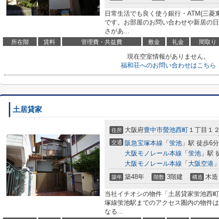
日常生活でも良く使う銀行・ATM(三菱
です。お部屋のお問い合わせや新居の日
さがあ...
所在階
賃料
管理費・共益費
敷金
礼金
間取り
現在空室情報がありません。
福和荘へのお問い合わせはこちら
土居貸家
大阪府
豊中市
螢池西町
１丁目１
住所
交通
阪急宝塚本線
「
蛍池
」駅 徒歩6分
大阪モノレール本線
「
蛍池
」駅 
大阪モノレール本線
「
大阪空港
」
築48年
3階建
木造
築年
階数
構造
当社イチオシの物件「土居貸家蛍池西町1
塚線蛍池駅までのアクセス圏内の物件は
なる...