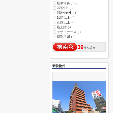
駐車場あり
(-)
2階以上
(-)
1階の物件
(-)
10階以上
(-)
20階以上
(-)
最上階
(-)
デザイナーズ
(-)
個別空調
(-)
39
件が該当
新着物件