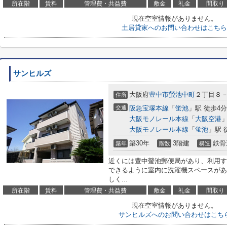
所在階
賃料
管理費・共益費
敷金
礼金
間取り
現在空室情報がありません。
土居貸家へのお問い合わせはこちら
サンヒルズ
大阪府
豊中市
螢池中町
２丁目８
住所
交通
阪急宝塚本線
「
蛍池
」駅 徒歩4分
大阪モノレール本線
「
大阪空港
」
大阪モノレール本線
「
蛍池
」駅 
築30年
3階建
鉄骨
築年
階数
構造
近くには豊中螢池郵便局があり、利用す
できるように室内に洗濯機スペースがあ
しく...
所在階
賃料
管理費・共益費
敷金
礼金
間取り
現在空室情報がありません。
サンヒルズへのお問い合わせはこち