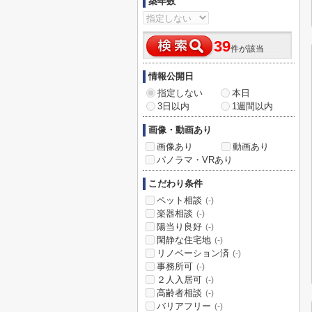
築年数
39
件が該当
情報公開日
指定しない
本日
3日以内
1週間以内
画像・動画あり
画像あり
動画あり
パノラマ・VRあり
こだわり条件
ペット相談
(-)
楽器相談
(-)
陽当り良好
(-)
閑静な住宅地
(-)
リノベーション済
(-)
事務所可
(-)
２人入居可
(-)
高齢者相談
(-)
バリアフリー
(-)