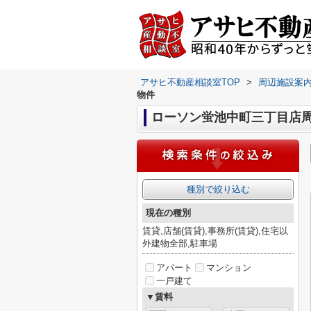
アサヒ不動産相談室TOP
>
周辺施設案
物件
ローソン蛍池中町三丁目店
種別で絞り込む
現在の種別
賃貸,店舗(賃貸),事務所(賃貸),住宅以
外建物全部,駐車場
アパート
マンション
一戸建て
▼賃料