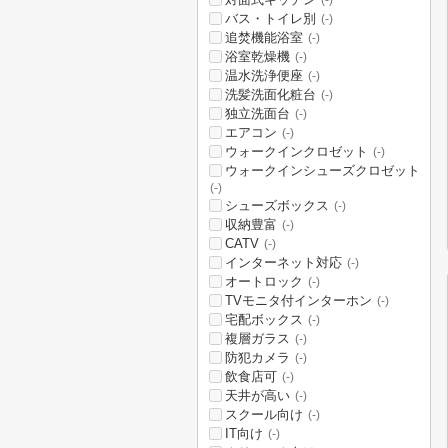
(-)
バス・トイレ別
(-)
追焚機能浴室
(-)
浴室乾燥機
(-)
温水洗浄便座
(-)
洗髪洗面化粧台
(-)
独立洗面台
(-)
エアコン
(-)
ウォークインクロゼット
(-)
ウォークインシューズクロゼット
(-)
シューズボックス
(-)
収納豊富
(-)
CATV
(-)
インターネット対応
(-)
オートロック
(-)
TVモニタ付インターホン
(-)
宅配ボックス
(-)
複層ガラス
(-)
防犯カメラ
(-)
飲食店可
(-)
天井が高い
(-)
スクール向け
(-)
IT向け
(-)