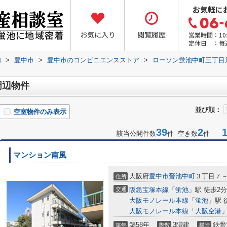
お気軽に
お気に入り
閲覧履歴
営業時間：10:0
定休日 ：毎
内
>
豊中市
>
豊中市のコンビニエンスストア
>
ローソン蛍池中町三丁目
周辺物件
並び順：
空室物件のみ表示
39
2
1-
該当公開件数
件 空き数
件
マンション南風
大阪府
豊中市
螢池中町
３丁目７
住所
交通
阪急宝塚本線
「
蛍池
」駅 徒歩2分
大阪モノレール本線
「
蛍池
」駅 
大阪モノレール本線
「
大阪空港
」
築58年
3階建
鉄骨
築年
階数
構造