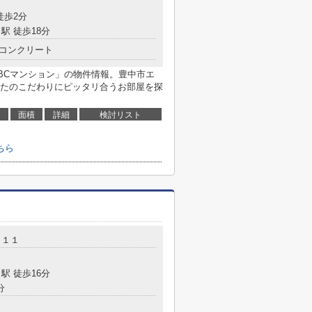
徒歩2分
駅 徒歩18分
コンクリート
BCマンション」の物件情報。豊中市エ
たのこだわりにピッタリ合うお部屋を探
面積
詳細
検討リスト
ちら
－１１
駅 徒歩16分
分