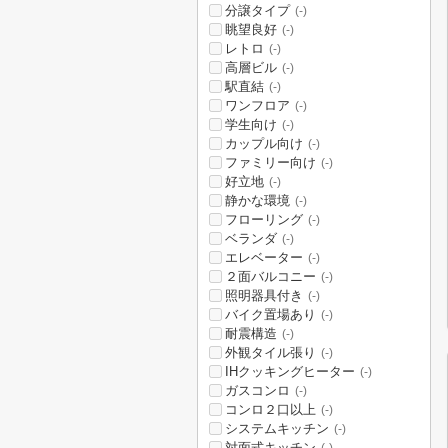
分譲タイプ
(-)
眺望良好
(-)
レトロ
(-)
高層ビル
(-)
駅直結
(-)
ワンフロア
(-)
学生向け
(-)
カップル向け
(-)
ファミリー向け
(-)
好立地
(-)
静かな環境
(-)
フローリング
(-)
ベランダ
(-)
エレベーター
(-)
２面バルコニー
(-)
照明器具付き
(-)
バイク置場あり
(-)
耐震構造
(-)
外観タイル張り
(-)
IHクッキングヒーター
(-)
ガスコンロ
(-)
コンロ２口以上
(-)
システムキッチン
(-)
対面式キッチン