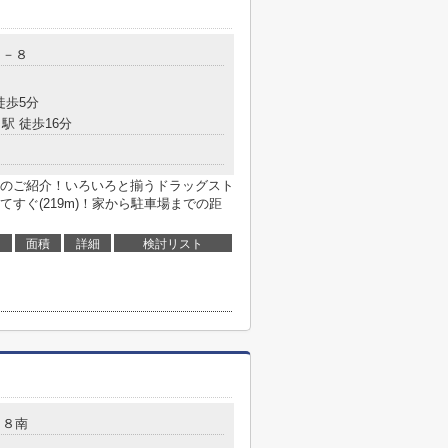
４－８
徒歩5分
駅 徒歩16分
のご紹介！いろいろと揃うドラッグスト
すぐ(219m)！家から駐車場までの距
面積
詳細
検討リスト
－８南