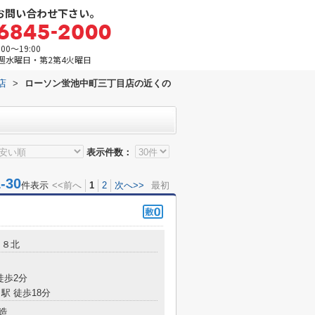
お問い合わせ下さい。
0～19:00
週水曜日・第2第4火曜日
店
>
ローソン蛍池中町三丁目店の近くの
表示件数：
30
件表示
<<前へ
1
2
次へ>>
最初
－８北
徒歩2分
駅 徒歩18分
造