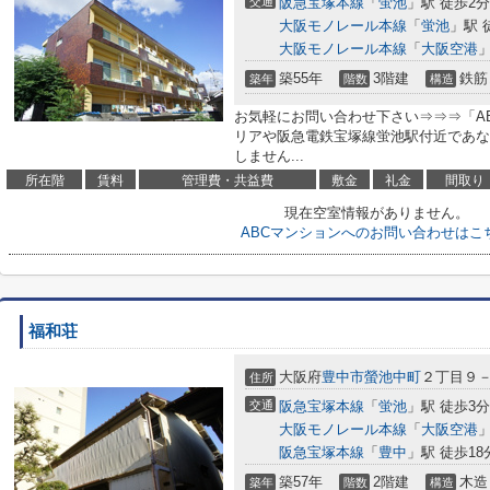
交通
阪急宝塚本線
「
蛍池
」駅 徒歩2分
大阪モノレール本線
「
蛍池
」駅 
大阪モノレール本線
「
大阪空港
」
築55年
3階建
鉄筋
築年
階数
構造
お気軽にお問い合わせ下さい⇒⇒⇒「A
リアや阪急電鉄宝塚線蛍池駅付近であな
しません...
所在階
賃料
管理費・共益費
敷金
礼金
間取り
現在空室情報がありません。
ABCマンションへのお問い合わせはこ
福和荘
大阪府
豊中市
螢池中町
２丁目９
住所
交通
阪急宝塚本線
「
蛍池
」駅 徒歩3分
大阪モノレール本線
「
大阪空港
」
阪急宝塚本線
「
豊中
」駅 徒歩18
築57年
2階建
木造
築年
階数
構造