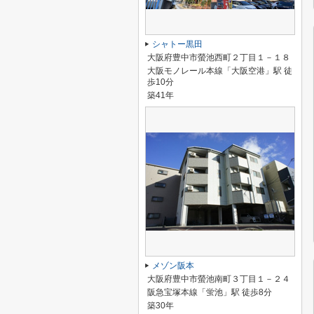
シャトー黒田
大阪府豊中市螢池西町２丁目１－１８
大阪モノレール本線「大阪空港」駅 徒
歩10分
築41年
メゾン阪本
大阪府豊中市螢池南町３丁目１－２４
阪急宝塚本線「蛍池」駅 徒歩8分
築30年