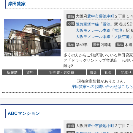
岸田貸家
大阪府
豊中市
螢池中町
２丁目１
住所
交通
阪急宝塚本線
「
蛍池
」駅 徒歩5分
大阪モノレール本線
「
蛍池
」駅 
大阪モノレール本線
「
大阪空港
」
築59年
2階建
木造
築年
階数
構造
多くの方からご好評頂いている岸田貸家
ア「ドラッグサントップ蛍池店」も歩いて
離は8...
所在階
賃料
管理費・共益費
敷金
礼金
間取り
現在空室情報がありません。
岸田貸家へのお問い合わせはこちら
ABCマンション
大阪府
豊中市
螢池中町
３丁目７
住所