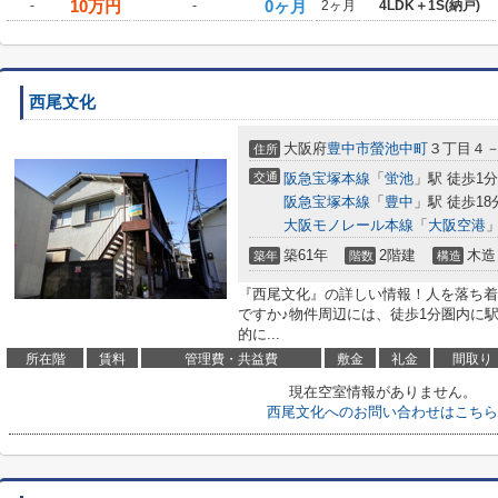
10
万円
0ヶ月
-
-
2ヶ月
4LDK＋1S(納戸)
西尾文化
大阪府
豊中市
螢池中町
３丁目４
住所
交通
阪急宝塚本線
「
蛍池
」駅 徒歩1分
阪急宝塚本線
「
豊中
」駅 徒歩18
大阪モノレール本線
「
大阪空港
」
築61年
2階建
木造
築年
階数
構造
『西尾文化』の詳しい情報！人を落ち着
ですか♪物件周辺には、徒歩1分圏内に
的に...
所在階
賃料
管理費・共益費
敷金
礼金
間取り
現在空室情報がありません。
西尾文化へのお問い合わせはこちら