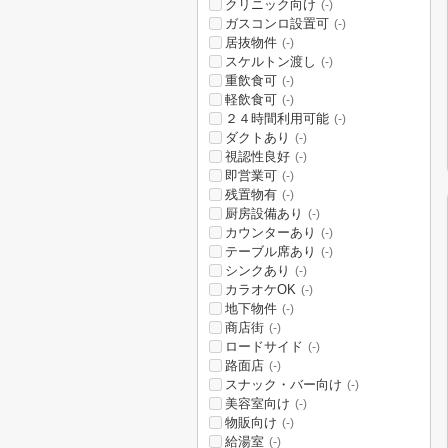
クリニック向け
(-)
ガスコンロ設置可
(-)
居抜物件
(-)
スケルトン渡し
(-)
重飲食可
(-)
軽飲食可
(-)
２４時間利用可能
(-)
ダクトあり
(-)
視認性良好
(-)
即営業可
(-)
残置物有
(-)
厨房設備あり
(-)
カウンターあり
(-)
テーブル席あり
(-)
シンクあり
(-)
カラオケOK
(-)
地下物件
(-)
商店街
(-)
ロードサイド
(-)
路面店
(-)
スナック・バー向け
(-)
美容室向け
(-)
物販向け
(-)
給湯室
(-)