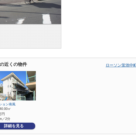
の近くの物件
ローソン蛍池中
ション南風
40.00㎡
万円
m／2分
詳細を見る