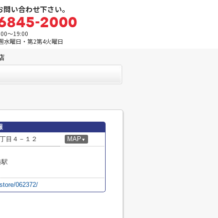
お問い合わせ下さい。
0～19:00
週水曜日・第2第4火曜日
店
報
丁目４－１２
MAP
▼
港駅
/store/062372/