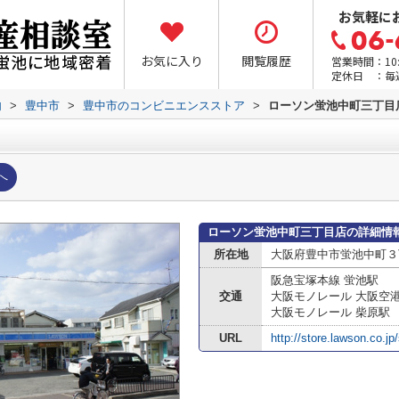
お気軽に
お気に入り
閲覧履歴
営業時間：10:0
定休日 ：毎
内
>
豊中市
>
豊中市のコンビニエンスストア
>
ローソン蛍池中町三丁目
へ
ローソン蛍池中町三丁目店の詳細情
所在地
大阪府豊中市蛍池中町３
阪急宝塚本線 蛍池駅
交通
大阪モノレール 大阪空
大阪モノレール 柴原駅
URL
http://store.lawson.co.jp