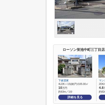
ローソン蛍池中町三丁目店
下倉貸家
マン
4LDK＋1S(納戸)/105.00㎡
2DK/
10
4.8
万円
約63m／1分
約82
詳細を見る