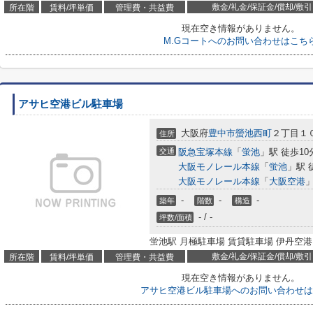
敷金/礼金/保証金/償却/敷引
所在階
賃料/坪単価
管理費・共益費
現在空き情報がありません。
M.Gコートへのお問い合わせはこち
アサヒ空港ビル駐車場
大阪府
豊中市
螢池西町
２丁目１
住所
交通
阪急宝塚本線
「
蛍池
」駅 徒歩10
大阪モノレール本線
「
蛍池
」駅 
大阪モノレール本線
「
大阪空港
」
-
-
-
築年
階数
構造
- / -
坪数/面積
蛍池駅 月極駐車場 賃貸駐車場 伊丹空港
敷金/礼金/保証金/償却/敷引
所在階
賃料/坪単価
管理費・共益費
現在空き情報がありません。
アサヒ空港ビル駐車場へのお問い合わせは