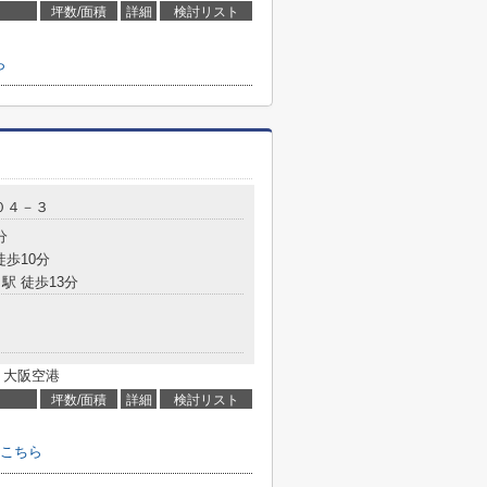
坪数/面積
詳細
検討リスト
ら
０４－３
分
徒歩10分
駅 徒歩13分
 大阪空港
坪数/面積
詳細
検討リスト
こちら