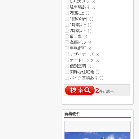
防犯カメラ
(-)
駐車場あり
(-)
2階以上
(-)
1階の物件
(-)
10階以上
(-)
20階以上
(-)
最上階
(-)
高層ビル
(-)
事務所可
(-)
デザイナーズ
(-)
オートロック
(-)
個別空調
(-)
閑静な住宅地
(-)
バイク置場あり
(-)
2
件が該当
新着物件