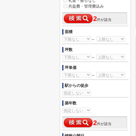
礼金・敷引なし
共益費・管理費込み
2
件が該当
面積
～
坪数
～
坪単価
～
駅からの徒歩
築年数
2
件が該当
情報公開日