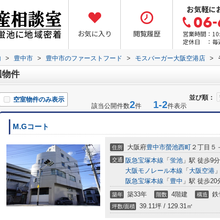
お気軽に
お気に入り
閲覧履歴
営業時間：10:0
定休日 ：毎
内
>
豊中市
>
豊中市のファーストフード
>
モスバーガー大阪空港店
>
辺物件
並び順：
空室物件のみ表示
2
1-2
該当公開件数
件
件表示
M.Gコート
大阪府
豊中市
螢池西町
２丁目５
住所
交通
阪急宝塚本線
「
蛍池
」駅 徒歩9分
大阪モノレール本線
「
大阪空港
」
阪急宝塚本線
「
豊中
」駅 徒歩20
築33年
4階建
鉄
築年
階数
構造
39.11坪 / 129.31㎡
坪数/面積