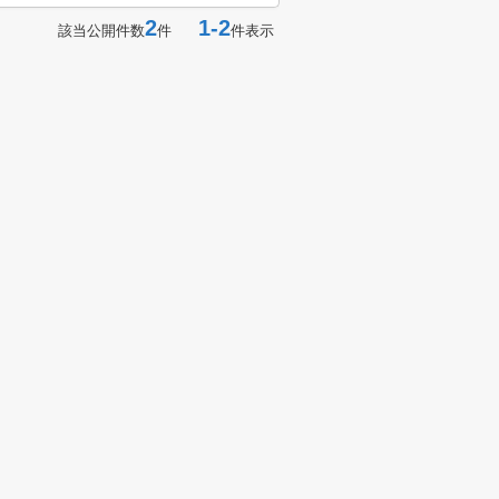
2
1-2
該当公開件数
件
件表示