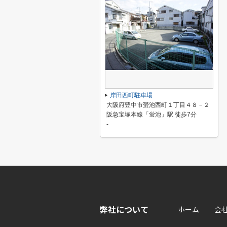
岸田西町駐車場
大阪府豊中市螢池西町１丁目４８－２
阪急宝塚本線「蛍池」駅 徒歩7分
-
弊社について
ホーム
会