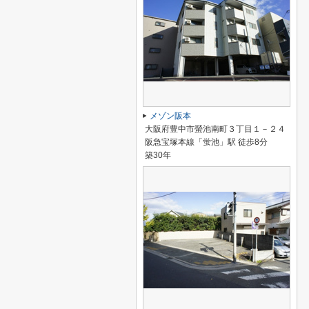
メゾン阪本
大阪府豊中市螢池南町３丁目１－２４
阪急宝塚本線「蛍池」駅 徒歩8分
築30年