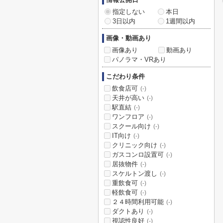
指定しない
本日
3日以内
1週間以内
画像・動画あり
画像あり
動画あり
パノラマ・VRあり
こだわり条件
飲食店可
(-)
天井が高い
(-)
駅直結
(-)
ワンフロア
(-)
スクール向け
(-)
IT向け
(-)
クリニック向け
(-)
ガスコンロ設置可
(-)
居抜物件
(-)
スケルトン渡し
(-)
重飲食可
(-)
軽飲食可
(-)
２４時間利用可能
(-)
ダクトあり
(-)
視認性良好
(-)