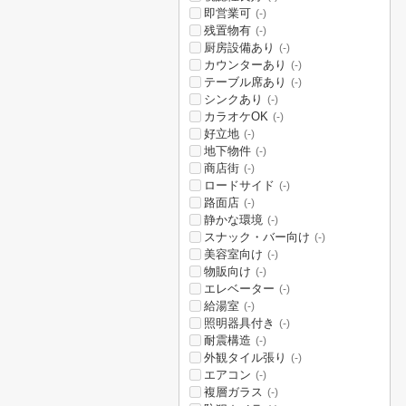
即営業可
(-)
残置物有
(-)
厨房設備あり
(-)
カウンターあり
(-)
テーブル席あり
(-)
シンクあり
(-)
カラオケOK
(-)
好立地
(-)
地下物件
(-)
商店街
(-)
ロードサイド
(-)
路面店
(-)
静かな環境
(-)
スナック・バー向け
(-)
美容室向け
(-)
物販向け
(-)
エレベーター
(-)
給湯室
(-)
照明器具付き
(-)
耐震構造
(-)
外観タイル張り
(-)
エアコン
(-)
複層ガラス
(-)