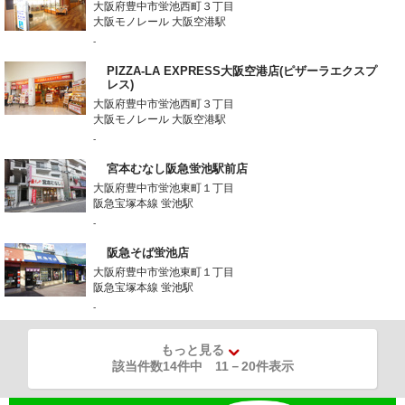
大阪府豊中市蛍池西町３丁目
大阪モノレール 大阪空港駅
-
PIZZA-LA EXPRESS大阪空港店(ピザーラエクスプ
レス)
大阪府豊中市蛍池西町３丁目
大阪モノレール 大阪空港駅
-
宮本むなし阪急蛍池駅前店
大阪府豊中市蛍池東町１丁目
阪急宝塚本線 蛍池駅
-
阪急そば蛍池店
大阪府豊中市蛍池東町１丁目
阪急宝塚本線 蛍池駅
-
もっと見る
該当件数14件中
11
－
20
件表示