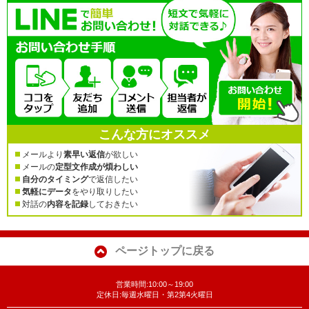
こんな方にオススメ
メールより
素早い返信
が欲しい
メールの
定型文作成が煩わしい
自分のタイミング
で返信したい
気軽にデータ
をやり取りしたい
対話の
内容を記録
しておきたい
ページトップに戻る
営業時間:10:00～19:00
定休日:毎週水曜日・第2第4火曜日