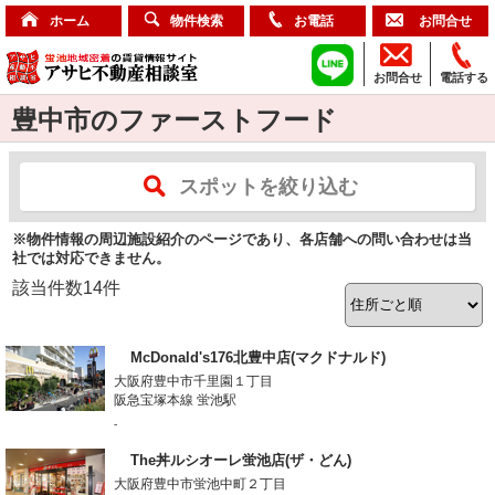
ホーム
物件検索
お電話
お問合せ
お問合せ
電話する
豊中市のファーストフード
スポットを絞り込む
※物件情報の周辺施設紹介のページであり、各店舗への問い合わせは当
社では対応できません。
該当件数
14
件
McDonald's176北豊中店(マクドナルド)
大阪府豊中市千里園１丁目
阪急宝塚本線 蛍池駅
-
The丼ルシオーレ蛍池店(ザ・どん)
大阪府豊中市蛍池中町２丁目