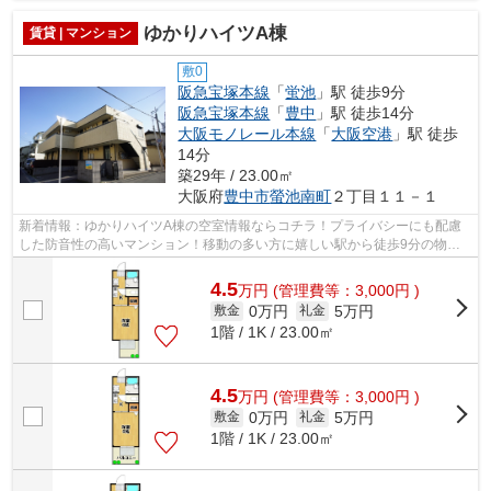
ゆかりハイツA棟
賃貸 | マンション
敷0
阪急宝塚本線
「
蛍池
」駅 徒歩9分
阪急宝塚本線
「
豊中
」駅 徒歩14分
大阪モノレール本線
「
大阪空港
」駅 徒歩
14分
築29年 / 23.00㎡
大阪府
豊中市
螢池南町
２丁目１１－１
新着情報：ゆかりハイツA棟の空室情報ならコチラ！プライバシーにも配慮
した防音性の高いマンション！移動の多い方に嬉しい駅から徒歩9分の物件
です！お問い合わせはinfo@asahi-fs.com...
4.5
万
円
(管理費等：3,000円 )
0万円
5万円
敷金
礼金
1階 / 1K / 23.00㎡
4.5
万
円
(管理費等：3,000円 )
0万円
5万円
敷金
礼金
1階 / 1K / 23.00㎡