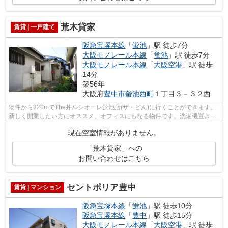
荒木貸家
賃貸 | 一戸建て
阪急宝塚本線
「
蛍池
」駅 徒歩7分
大阪モノレール本線
「
蛍池
」駅 徒歩7分
大阪モノレール本線
「
大阪空港
」駅 徒歩
14分
築56年
大阪府
豊中市
螢池西町
１丁目３－３２西
物件から320mでThe丼ルシオーレ蛍池店(ザ・どん)に行くことができます。
新しく開業したい方にオススメ、オフィスにもなる物件です。洗濯機置き場
がありますので毎日の洗濯がしやすくな...
現在空室情報がありません。
「荒木貸家」への
お問い合わせはこちら
セントポリア豊中
賃貸 | マンション
阪急宝塚本線
「
蛍池
」駅 徒歩10分
阪急宝塚本線
「
豊中
」駅 徒歩15分
大阪モノレール本線
「
大阪空港
」駅 徒歩