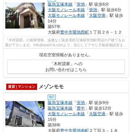
阪急宝塚本線
「
蛍池
」駅 徒歩6分
大阪モノレール本線
「
蛍池
」駅 徒歩6分
大阪モノレール本線
「
大阪空港
」駅 徒歩
14分
築57年
大阪府
豊中市
螢池西町
１丁目２６－１２
『木村貸家』の最新情報。遠慮なく阪急電鉄宝塚線蛍池駅周辺の戸建てをお
選び下さいませ。info@asahi-fs.comより、安心してアサヒ不動産相談室まで
ご要望をお申し付け下さい。
現在空室情報がありません。
「木村貸家」への
お問い合わせはこちら
メゾンモモ
賃貸 | マンション
敷0
阪急宝塚本線
「
蛍池
」駅 徒歩9分
阪急宝塚本線
「
豊中
」駅 徒歩12分
大阪モノレール本線
「
大阪空港
」駅 徒歩
15分
築38年
大阪府
豊中市
螢池南町
２丁目３－１８