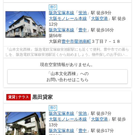
敷0
阪急宝塚本線
「
蛍池
」駅 徒歩9分
大阪モノレール本線
「
大阪空港
」駅 徒歩
12分
阪急宝塚本線
「
豊中
」駅 徒歩16分
築56年
大阪府
豊中市
螢池南町
３丁目７－１８
『山本文化西棟』:阪急電鉄宝塚線蛍池駅駅にも近くて便利。豊中市での暮ら
しを、阪急電鉄宝塚線蛍池駅近くから始めましょう。物件探しのお手伝いを
アサヒ不動産相談室にさせて下さいま...
現在空室情報がありません。
「山本文化西棟」への
お問い合わせはこちら
黒田貸家
賃貸 | テラス
敷0
阪急宝塚本線
「
蛍池
」駅 徒歩7分
大阪モノレール本線
「
大阪空港
」駅 徒歩
13分
阪急宝塚本線
「
豊中
」駅 徒歩17分