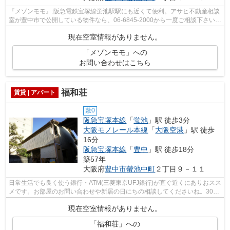
『メゾンモモ』:阪急電鉄宝塚線蛍池駅駅にも近くて便利。アサヒ不動産相談
室が豊中市で公開している物件なら、06-6845-2000から一度ご相談下さい。
当社が責任を持ってご案内致します。
現在空室情報がありません。
「メゾンモモ」への
お問い合わせはこちら
福和荘
賃貸 | アパート
敷0
阪急宝塚本線
「
蛍池
」駅 徒歩3分
大阪モノレール本線
「
大阪空港
」駅 徒歩
16分
阪急宝塚本線
「
豊中
」駅 徒歩18分
築57年
大阪府
豊中市
螢池中町
２丁目９－１１
日常生活でも良く使う銀行・ATM(三菱東京UFJ銀行)が直ぐ近くにありおスス
メです。お部屋のお問い合わせや新居の日にちの相談してくださいね。30㎡
の広さがあり、とても快適。木造建築...
現在空室情報がありません。
「福和荘」への