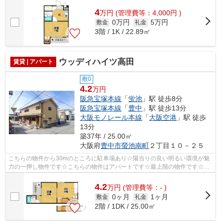
4
万
円
(管理費等：4,000円 )
0万円
5万円
敷金
礼金
3階 / 1K / 22.89㎡
ウッディハイツ高田
賃貸 | アパート
敷0
4.2
万円
阪急宝塚本線
「
蛍池
」駅 徒歩8分
阪急宝塚本線
「
豊中
」駅 徒歩13分
大阪モノレール本線
「
大阪空港
」駅 徒歩
13分
築37年 / 25.00㎡
大阪府
豊中市
螢池南町
２丁目１０－２５
こちらの物件から30mのところに駐車場あり☆陽当りの良い明るい環境が魅
力の一押し物件です☆こちらの物件はアパートです☆最上階の物件です☆ア
サヒ不動産相談室へのご連絡は、こちらの06...
4.2
万
円
(管理費等：- )
0ヶ月
1ヶ月
敷金
礼金
2階 / 1DK / 25.00㎡