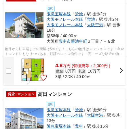
敷0
阪急宝塚本線
「
蛍池
」駅 徒歩2分
大阪モノレール本線
「
蛍池
」駅 徒歩2分
大阪モノレール本線
「
大阪空港
」駅 徒歩
18分
築58年 / 40.00㎡
大阪府
豊中市
螢池中町
３丁目７－８北
物件から駐車場までの距離は5mです！こちらの物件はマンションです！今や
トレンドにもなりつつある、好評のレトロ物件です！高ニーズな駅近の物件
で、徒歩2分で駅に行くことができます...
4.8
万
円
(管理費等：2,000円 )
0万円
10万円
敷金
礼金
3階 / 2DK / 40.00㎡
高田マンション
賃貸 | マンション
敷0
阪急宝塚本線
「
蛍池
」駅 徒歩9分
大阪モノレール本線
「
大阪空港
」駅 徒歩
13分
阪急宝塚本線
「
豊中
」駅 徒歩15分