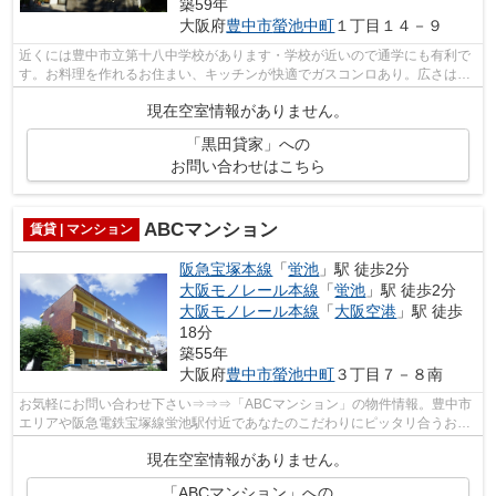
築59年
大阪府
豊中市
螢池中町
１丁目１４－９
近くには豊中市立第十八中学校があります・学校が近いので通学にも有利で
す。お料理を作れるお住まい、キッチンが快適でガスコンロあり。広さはな
んと54.05㎡。趣きのある木造建築。多...
現在空室情報がありません。
「黒田貸家」への
お問い合わせはこちら
ABCマンション
賃貸 | マンション
阪急宝塚本線
「
蛍池
」駅 徒歩2分
大阪モノレール本線
「
蛍池
」駅 徒歩2分
大阪モノレール本線
「
大阪空港
」駅 徒歩
18分
築55年
大阪府
豊中市
螢池中町
３丁目７－８南
お気軽にお問い合わせ下さい⇒⇒⇒「ABCマンション」の物件情報。豊中市
エリアや阪急電鉄宝塚線蛍池駅付近であなたのこだわりにピッタリ合うお部
屋を探しませんか。弊社が全力でサポート...
現在空室情報がありません。
「ABCマンション」への