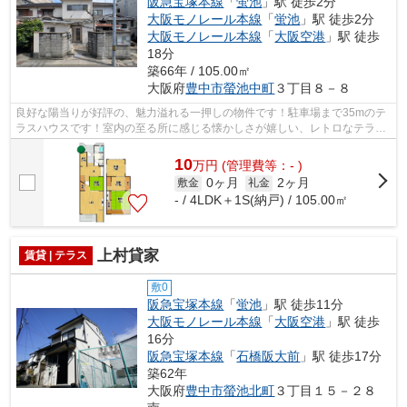
阪急宝塚本線
「
蛍池
」駅 徒歩2分
大阪モノレール本線
「
蛍池
」駅 徒歩2分
大阪モノレール本線
「
大阪空港
」駅 徒歩
18分
築66年 / 105.00㎡
大阪府
豊中市
螢池中町
３丁目８－８
良好な陽当りが好評の、魅力溢れる一押しの物件です！駐車場まで35mのテ
ラスハウスです！室内の至る所に感じる懐かしさが嬉しい、レトロなテラス
ハウスです！周辺には、徒歩2分で利用...
10
万
円
(管理費等：- )
0ヶ月
2ヶ月
敷金
礼金
- / 4LDK＋1S(納戸) / 105.00㎡
上村貸家
賃貸 | テラス
敷0
阪急宝塚本線
「
蛍池
」駅 徒歩11分
大阪モノレール本線
「
大阪空港
」駅 徒歩
16分
阪急宝塚本線
「
石橋阪大前
」駅 徒歩17分
築62年
大阪府
豊中市
螢池北町
３丁目１５－２８