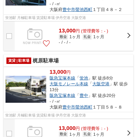
- / -㎡
大阪府
豊中市
螢池西町
１丁目４８－２
蛍池駅 月極駐車場 賃貸駐車場 伊丹空港 大阪空港
13,000
円
(管理費等：- )
1ヶ月
1ヶ月
敷金
礼金
- / - / -
梶原駐車場
賃貸 | 駐車場
13,000
円
阪急宝塚本線
「
蛍池
」駅 徒歩8分
大阪モノレール本線
「
大阪空港
」駅 徒歩
13分
阪急宝塚本線
「
豊中
」駅 徒歩20分
- / -㎡
大阪府
豊中市
螢池西町
１丁目５８－８
蛍池駅 月極駐車場 賃貸駐車場 伊丹空港 大阪空港
13,000
円
(管理費等：- )
1ヶ月
1ヶ月
敷金
礼金