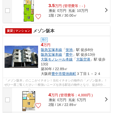
3.5
万
円
(管理費等：- )
0万円
10万円
敷金
礼金
1階 / 2K / 30.00㎡
メゾン阪本
賃貸 | マンション
敷0
4
万円
阪急宝塚本線
「
蛍池
」駅 徒歩8分
阪急宝塚本線
「
豊中
」駅 徒歩13分
大阪モノレール本線
「
大阪空港
」駅 徒歩
13分
築30年 / 22.89㎡
大阪府
豊中市
螢池南町
３丁目１－２４
「メゾン阪本」のここがイチオシ！当社イチオシの物件の「メゾン阪本」！
ぜひ一度ご覧ください！根強いニーズを誇る駅近の物件となり、徒歩8分に
駅があります！こちらはマンションタイ...
4
万
円
(管理費等：4,000円 )
0万円
5万円
敷金
礼金
2階 / 1K / 22.89㎡