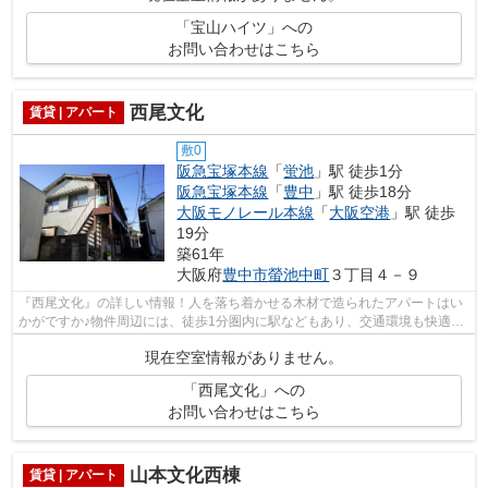
「宝山ハイツ」への
お問い合わせはこちら
西尾文化
賃貸 | アパート
敷0
阪急宝塚本線
「
蛍池
」駅 徒歩1分
阪急宝塚本線
「
豊中
」駅 徒歩18分
大阪モノレール本線
「
大阪空港
」駅 徒歩
19分
築61年
大阪府
豊中市
螢池中町
３丁目４－９
『西尾文化』の詳しい情報！人を落ち着かせる木材で造られたアパートはい
かがですか♪物件周辺には、徒歩1分圏内に駅などもあり、交通環境も快適で
す♪全体的にマンションに比べ家賃が安...
現在空室情報がありません。
「西尾文化」への
お問い合わせはこちら
山本文化西棟
賃貸 | アパート