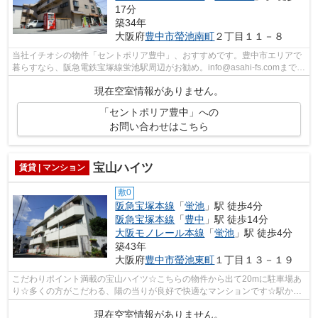
17分
築34年
大阪府
豊中市
螢池南町
２丁目１１－８
当社イチオシの物件「セントポリア豊中」、おすすめです。豊中市エリアで
暮らすなら、阪急電鉄宝塚線蛍池駅周辺がお勧め。info@asahi-fs.comまでい
つでもアクセスを。アサヒ不動産相談...
現在空室情報がありません。
「セントポリア豊中」への
お問い合わせはこちら
宝山ハイツ
賃貸 | マンション
敷0
阪急宝塚本線
「
蛍池
」駅 徒歩4分
阪急宝塚本線
「
豊中
」駅 徒歩14分
大阪モノレール本線
「
蛍池
」駅 徒歩4分
築43年
大阪府
豊中市
螢池東町
１丁目１３－１９
こだわりポイント満載の宝山ハイツ☆こちらの物件から出て20mに駐車場あ
り☆多くの方がこだわる、陽の当りが良好で快適なマンションです☆駅から
徒歩4分というアクセス良好な駅近物件はい...
現在空室情報がありません。