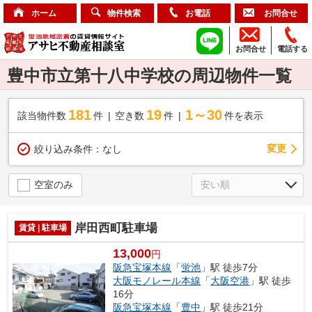
ホーム
物件検索
お電話
お問合せ
お問合せ
電話する
豊中市立第十八中学校の周辺物件一覧
181
19
1～30
該当物件数
件
空き数
件
件を表示
変更
絞り込み条件：
なし
空室のみ
岸田西町駐車場
賃貸 | 駐車場
13,000
円
阪急宝塚本線
「
蛍池
」駅 徒歩7分
大阪モノレール本線
「
大阪空港
」駅 徒歩
16分
阪急宝塚本線
「
豊中
」駅 徒歩21分