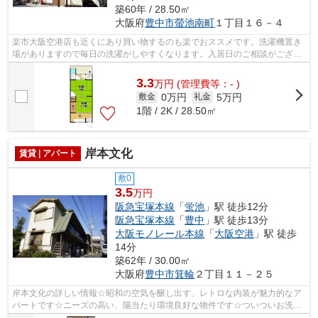
築60年 / 28.50㎡
大阪府
豊中市
螢池南町
１丁目１６－４
楽市大阪空港店も近くにあり買い物するのも楽でおススメです。洗濯機置き
場がありますので毎日の洗濯がしやすくなります。入居日のご相談がござい
ましたら私たちにお任せ下さいね。2K...
3.3
万
円
(管理費等：- )
0万円
5万円
敷金
礼金
1階 / 2K / 28.50㎡
岸本文化
賃貸 | アパート
敷0
3.5
万円
阪急宝塚本線
「
蛍池
」駅 徒歩12分
阪急宝塚本線
「
豊中
」駅 徒歩13分
大阪モノレール本線
「
大阪空港
」駅 徒歩
14分
築62年 / 30.00㎡
大阪府
豊中市
箕輪
２丁目１１－２５
岸本文化の詳しい情報☆昭和の空気を醸し出す、レトロな内装が魅力的なア
パートです☆ニーズの高い、陽当たり環境良好な物件です☆ついついお洗濯
したくなっちゃいますよ☆駅まで徒歩12分...