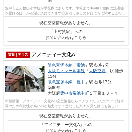
南
豊中市立刀根山小学校が学区内にあります。学校まで844m！室内に洗濯機
を置けるほうが洗濯が楽にできます◎お引っ越しのお日にちに関するご相談
等は迅速にお受けいたします♪2DKは家族と...
現在空室情報がありません。
「上村貸家」への
お問い合わせはこちら
アメニティー文化A
賃貸 | テラス
阪急宝塚本線
「
蛍池
」駅 徒歩7分
大阪モノレール本線
「
大阪空港
」駅 徒歩
13分
阪急宝塚本線
「
豊中
」駅 徒歩17分
築60年
大阪府
豊中市
螢池中町
１丁目１３－４
新着情報：アメニティー文化Aの空室情報ならコチラ！たったの50mで駐車
場のため利便性が高いのが魅力です！連なった家々が見た目にも美しい、テ
ラスハウスの物件になります！駅まで徒...
現在空室情報がありません。
「アメニティー文化A」への
お問い合わせはこちら