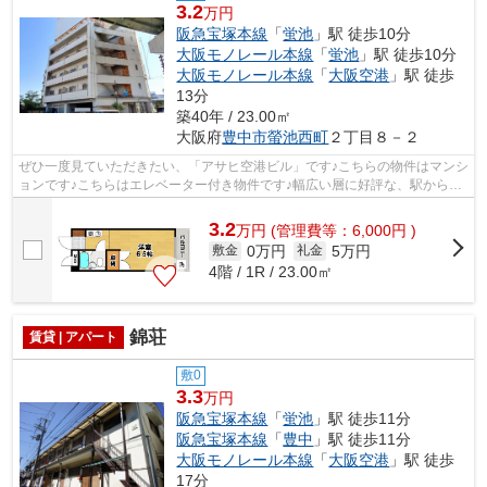
3.2
万円
阪急宝塚本線
「
蛍池
」駅 徒歩10分
大阪モノレール本線
「
蛍池
」駅 徒歩10分
大阪モノレール本線
「
大阪空港
」駅 徒歩
13分
築40年 / 23.00㎡
大阪府
豊中市
螢池西町
２丁目８－２
ぜひ一度見ていただきたい、「アサヒ空港ビル」です♪こちらの物件はマンシ
ョンです♪こちらはエレベーター付き物件です♪幅広い層に好評な、駅から徒
歩10分に立地する物件です♪より多く...
3.2
万
円
(管理費等：6,000円 )
0万円
5万円
敷金
礼金
4階 / 1R / 23.00㎡
錦荘
賃貸 | アパート
敷0
3.3
万円
阪急宝塚本線
「
蛍池
」駅 徒歩11分
阪急宝塚本線
「
豊中
」駅 徒歩11分
大阪モノレール本線
「
大阪空港
」駅 徒歩
17分