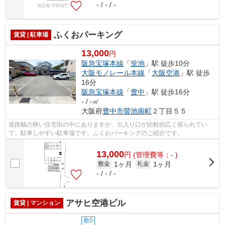
- / - / -
ふくおパーキング
賃貸 | 駐車場
13,000
円
阪急宝塚本線
「
蛍池
」駅 徒歩10分
大阪モノレール本線
「
大阪空港
」駅 徒歩
16分
阪急宝塚本線
「
豊中
」駅 徒歩16分
- / -㎡
大阪府
豊中市
螢池南町
２丁目５５
道路幅の狭い住宅街の中にありますが、出入り口が比較的広く採られてい
て、駐車しやすい駐車場です。ふくおパーキングのご紹介です。
13,000
円
(管理費等：- )
1ヶ月
1ヶ月
敷金
礼金
- / - / -
アサヒ空港ビル
賃貸 | マンション
敷0