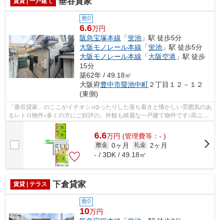
垂谷貸家
賃貸 | 一戸建て
敷0
6.6
万円
阪急宝塚本線
「
蛍池
」駅 徒歩5分
大阪モノレール本線
「
蛍池
」駅 徒歩5分
大阪モノレール本線
「
大阪空港
」駅 徒歩
15分
築62年 / 49.18㎡
大阪府
豊中市
螢池中町
２丁目１２－１２
(東側)
「垂谷貸家」のここがイチオシ♪ゆったりした落ち着きと懐かしい雰囲気のあ
るレトロ物件♪多くの方にご好評の、外観も綺麗な一戸建て物件です♪高ニー
ズな駅近の物件で、徒歩5分で駅に行...
6.6
万
円
(管理費等：- )
0ヶ月
2ヶ月
敷金
礼金
- / 3DK / 49.18㎡
下倉貸家
賃貸 | テラス
敷0
10
万円