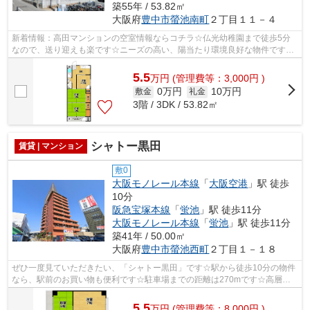
築55年 / 53.82㎡
大阪府
豊中市
螢池南町
２丁目１１－４
新着情報：高田マンションの空室情報ならコチラ☆仏光幼稚園まで徒歩5分
なので、送り迎えも楽です☆ニーズの高い、陽当たり環境良好な物件です☆
ついついお洗濯したくなっちゃいますよ☆こ...
5.5
万
円
(管理費等：3,000円 )
0万円
10万円
敷金
礼金
3階 / 3DK / 53.82㎡
シャトー黒田
賃貸 | マンション
敷0
大阪モノレール本線
「
大阪空港
」駅 徒歩
10分
阪急宝塚本線
「
蛍池
」駅 徒歩11分
大阪モノレール本線
「
蛍池
」駅 徒歩11分
築41年 / 50.00㎡
大阪府
豊中市
螢池西町
２丁目１－１８
ぜひ一度見ていただきたい、「シャトー黒田」です☆駅から徒歩10分の物件
なら、駅前のお買い物も便利です☆駐車場までの距離は270mです☆高層ビ
ルのため、造りがしっかりしています☆大阪...
5.5
万
円
(管理費等：8,000円 )