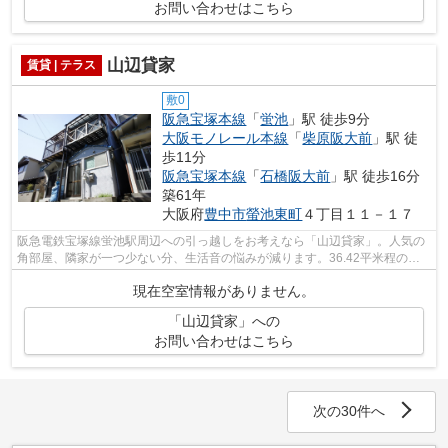
お問い合わせはこちら
山辺貸家
賃貸 | テラス
敷0
阪急宝塚本線
「
蛍池
」駅 徒歩9分
大阪モノレール本線
「
柴原阪大前
」駅 徒
歩11分
阪急宝塚本線
「
石橋阪大前
」駅 徒歩16分
築61年
大阪府
豊中市
螢池東町
４丁目１１－１７
阪急電鉄宝塚線蛍池駅周辺への引っ越しをお考えなら「山辺貸家」。人気の
角部屋、隣家が一つ少ない分、生活音の悩みが減ります。36.42平米程の専
有面積でスペースも十分。周辺に動物病...
現在空室情報がありません。
「山辺貸家」への
お問い合わせはこちら
次の30件へ