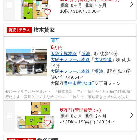
0ヶ月
2ヶ月
敷金
礼金
10階 / 3DK / 50.00㎡
柿本貸家
賃貸 | テラス
敷0
6
万円
阪急宝塚本線
「
蛍池
」駅 徒歩10分
大阪モノレール本線
「
大阪空港
」駅 徒歩
14分
大阪モノレール本線
「
蛍池
」駅 徒歩10分
築64年 / 49.54㎡
大阪府
豊中市
螢池北町
３丁目５－５
ぜひ一度見ていただきたい、「柿本貸家」です！物件から約70mで駐車場に
行けます！実用的で丈夫な造りのレトロ物件は、落ち着きと温かみがありま
す！長屋建てとも呼ばれる、隣家と壁を...
6
万
円
(管理費等：- )
0ヶ月
2ヶ月
敷金
礼金
- / 3DK＋1S(納戸) / 49.54㎡