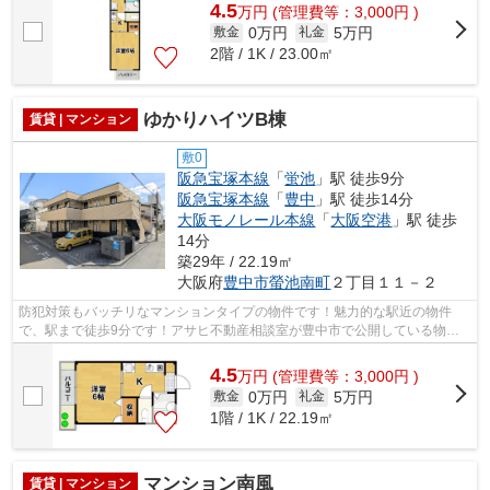
4.5
万
円
(管理費等：3,000円 )
0万円
5万円
敷金
礼金
2階 / 1K / 23.00㎡
ゆかりハイツB棟
賃貸 | マンション
敷0
阪急宝塚本線
「
蛍池
」駅 徒歩9分
阪急宝塚本線
「
豊中
」駅 徒歩14分
大阪モノレール本線
「
大阪空港
」駅 徒歩
14分
築29年 / 22.19㎡
大阪府
豊中市
螢池南町
２丁目１１－２
防犯対策もバッチリなマンションタイプの物件です！魅力的な駅近の物件
で、駅まで徒歩9分です！アサヒ不動産相談室が豊中市で公開している物件
なら、06-6845-2000にて当社へお気軽にお...
4.5
万
円
(管理費等：3,000円 )
0万円
5万円
敷金
礼金
1階 / 1K / 22.19㎡
マンション南風
賃貸 | マンション