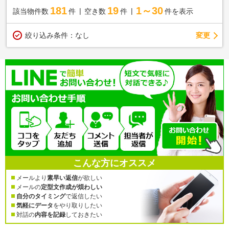
181
19
1～30
該当物件数
件
空き数
件
件を表示
変更
絞り込み条件：
なし
こんな方にオススメ
メールより
素早い返信
が欲しい
メールの
定型文作成が煩わしい
自分のタイミング
で返信したい
気軽にデータ
をやり取りしたい
対話の
内容を記録
しておきたい