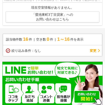
で、アクセスの良い物件です☆広々とした間...
現在空室情報がありません。
「螢池東町3丁目貸家」への
お問い合わせはこちら
16
0
1～16
該当物件数
件
空き数
件
件を表示
変更
絞り込み条件：
なし