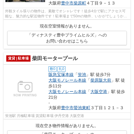
大阪府
豊中市
柴原町
４丁目９－１３
外観タイル張りの物件は、素敵でオシャレです！徒歩4分で駅にアクセス可
能な、魅力的な駅近物件です！駐車場まで50mの物件、いかがでしょうか！
造りとデザインに関して、自信をもって...
現在空室情報がありません。
「ディナスティ豊中プライムヒルズ」への
お問い合わせはこちら
柴田モータープール
賃貸 | 駐車場
敷0
礼0
阪急宝塚本線
「
蛍池
」駅 徒歩7分
大阪モノレール本線
「
柴原阪大前
」駅 徒
歩11分
大阪モノレール本線
「
大阪空港
」駅 徒歩
21分
-
大阪府
豊中市
螢池東町
３丁目１２１－３
蛍池駅 月極駐車場 賃貸駐車場 伊丹空港 大阪空港
現在空き物件情報がありません。