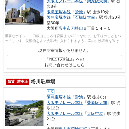
大阪モノレール本線
「
柴原阪大前
」駅 徒
歩8分
阪急宝塚本線
「
蛍池
」駅 徒歩10分
阪急宝塚本線
「
石橋阪大前
」駅 徒歩20分
築30年
大阪府
豊中市
刀根山
６丁目１４－５
重要なポイント・刀根山こころ保育園まで428mなので、お子様のこともバ
ッチリです。洗濯物をすぐ洗濯機に入れられるように室内に洗濯機を置けま
す。車上荒らしされにくい、敷地内駐車...
現在空室情報がありません。
「NEST刀根山」への
お問い合わせはこちら
粉川駐車場
賃貸 | 駐車場
礼0
阪急宝塚本線
「
蛍池
」駅 徒歩6分
大阪モノレール本線
「
柴原阪大前
」駅 徒
歩12分
大阪モノレール本線
「
大阪空港
」駅 徒歩
21分
-
大阪府
豊中市
螢池東町
３丁目１４１－