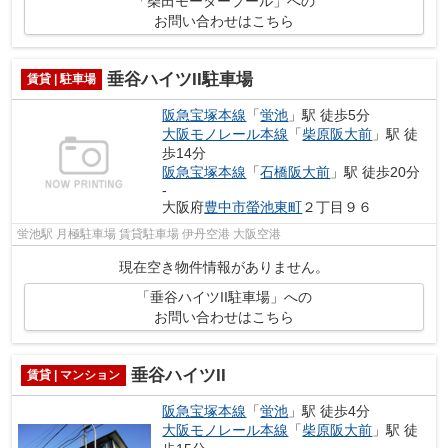
「柴田モータープール」への
お問い合わせはこちら
垂谷ハイツII駐車場
賃貸 | 駐車場
阪急宝塚本線
「
蛍池
」駅 徒歩5分
大阪モノレール本線
「
柴原阪大前
」駅 徒
歩14分
阪急宝塚本線
「
石橋阪大前
」駅 徒歩20分
-
大阪府
豊中市
螢池東町
２丁目９６
蛍池駅 月極駐車場 賃貸駐車場 伊丹空港 大阪空港
現在空き物件情報がありません。
「垂谷ハイツII駐車場」への
お問い合わせはこちら
垂谷ハイツII
賃貸 | マンション
阪急宝塚本線
「
蛍池
」駅 徒歩4分
大阪モノレール本線
「
柴原阪大前
」駅 徒