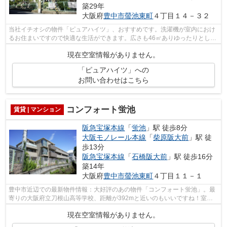
築29年
大阪府
豊中市
螢池東町
４丁目１４－３２
当社イチオシの物件「ピュアハイツ」、おすすめです。洗濯機が室内におけ
るお住まいですので快適な生活ができます。広さも46㎡ありゆったりとした
空間があります。鉄骨造なら、耐久性...
現在空室情報がありません。
「ピュアハイツ」への
お問い合わせはこちら
コンフォート蛍池
賃貸 | マンション
阪急宝塚本線
「
蛍池
」駅 徒歩8分
大阪モノレール本線
「
柴原阪大前
」駅 徒
歩13分
阪急宝塚本線
「
石橋阪大前
」駅 徒歩16分
築14年
大阪府
豊中市
螢池東町
４丁目１１－１
豊中市近辺での最新物件情報：大好評のあの物件「コンフォート蛍池」。最
寄りの大阪府立刀根山高等学校、距離が392mと近いのもいいですね！室内
に洗濯機スペースも確保されています◎車...
現在空室情報がありません。