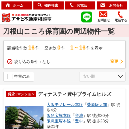
ホーム
物件検索
お電話
お問合せ
お問合せ
電話する
刀根山こころ保育園の周辺物件一覧
16
0
1～16
該当物件数
件
空き数
件
件を表示
変更
絞り込み条件：
なし
空室のみ
ディナスティ豊中プライムヒルズ
賃貸 | マンション
大阪モノレール本線
「
柴原阪大前
」駅 徒
歩4分
阪急宝塚本線
「
蛍池
」駅 徒歩20分
阪急宝塚本線
「
豊中
」駅 徒歩23分
築21年