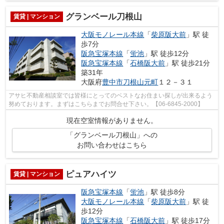
グランベール刀根山
賃貸 | マンション
大阪モノレール本線
「
柴原阪大前
」駅 徒
歩7分
阪急宝塚本線
「
蛍池
」駅 徒歩12分
阪急宝塚本線
「
石橋阪大前
」駅 徒歩21分
築31年
大阪府
豊中市
刀根山元町
１２－３１
アサヒ不動産相談室では皆様にとってのベストなお住まい探しが出来るよう
努めております。まずはこちらまでお問合せ下さい。【06-6845-2000】
現在空室情報がありません。
「グランベール刀根山」への
お問い合わせはこちら
ピュアハイツ
賃貸 | マンション
阪急宝塚本線
「
蛍池
」駅 徒歩8分
大阪モノレール本線
「
柴原阪大前
」駅 徒
歩12分
阪急宝塚本線
「
石橋阪大前
」駅 徒歩17分