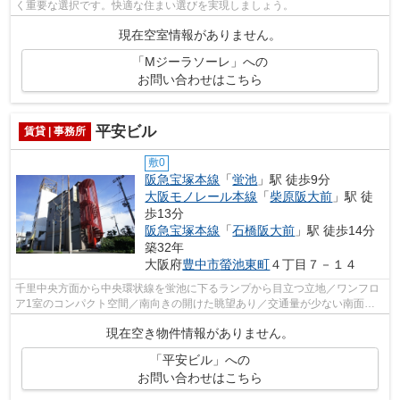
く重要な選択です。快適な住まい選びを実現しましょう。
現在空室情報がありません。
「Mジーラソーレ」への
お問い合わせはこちら
平安ビル
賃貸 | 事務所
敷0
阪急宝塚本線
「
蛍池
」駅 徒歩9分
大阪モノレール本線
「
柴原阪大前
」駅 徒
歩13分
阪急宝塚本線
「
石橋阪大前
」駅 徒歩14分
築32年
大阪府
豊中市
螢池東町
４丁目７－１４
千里中央方面から中央環状線を蛍池に下るランプから目立つ立地／ワンフロ
ア1室のコンパクト空間／南向きの開けた眺望あり／交通量が少ない南面の
接道ゆったり／平安ビルのご紹介です
現在空き物件情報がありません。
「平安ビル」への
お問い合わせはこちら