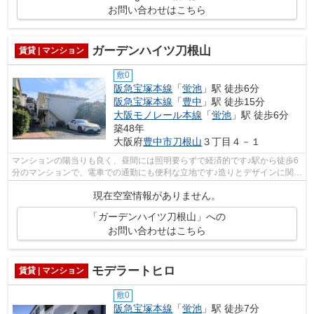
お問い合わせはこちら
ガーデンハイツ刀根山
賃貸 | マンション
敷0
阪急宝塚本線
「
蛍池
」駅 徒歩6分
阪急宝塚本線
「
豊中
」駅 徒歩15分
大阪モノレール本線
「
蛍池
」駅 徒歩6分
築48年
大阪府
豊中市
刀根山
３丁目４－１
マンションの陽当りも良く、昼間には照明要らずで経済的です♪駅から徒歩6
分のマンションで、電車での通勤にも便利な立地です♪造りとデザインに関し
て、自信をもって情報を提供できるマ...
現在空室情報がありません。
「ガーデンハイツ刀根山」への
お問い合わせはこちら
モデラートヒロ
賃貸 | マンション
敷0
阪急宝塚本線
「
蛍池
」駅 徒歩7分