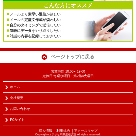
こんな方にオススメ
メールより
素早い返信
が欲しい
メールの
定型文作成が煩わしい
自分のタイミング
で返信したい
気軽にデータ
をやり取りしたい
対話の
内容を記録
しておきたい
ページトップに戻る
営業時間:10:00～19:00
定休日:毎週水曜日・第2第4火曜日
ホーム
会社概要
お問い合わせ
PCサイト
個人情報
｜
利用規約
｜
アクセスマップ
Copyright(c) アサヒ不動産相談室 All rights reserved.