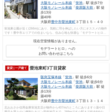
大阪モノレール本線
「
蛍池
」駅 徒歩7分
大阪モノレール本線
「
柴原阪大前
」駅 徒
歩13分
築40年
大阪府
豊中市
螢池東町
３丁目１５－４０
蛍池東公園が近く(266m)にあり、気軽に羽を伸ばしたい方にオススメの物件
です！豊中市エリアでの住まいなら、住み心地も快適な「モデラートヒロ」
はいかがでしょうか！遮音性も高くて...
現在空室情報がありません。
「モデラートヒロ」への
お問い合わせはこちら
螢池東町3丁目貸家
賃貸 | 一戸建て
阪急宝塚本線
「
蛍池
」駅 徒歩6分
大阪モノレール本線
「
蛍池
」駅 徒歩6分
大阪モノレール本線
「
柴原阪大前
」駅 徒
歩13分
築40年
大阪府
豊中市
螢池東町
３丁目１３－１４
北おおさか信用金庫蛍池支店が物件から407mのところにあります☆薬や日
用品を買うのに便利なキリン堂蛍池店まで、289mです☆駅まで徒歩6分なの