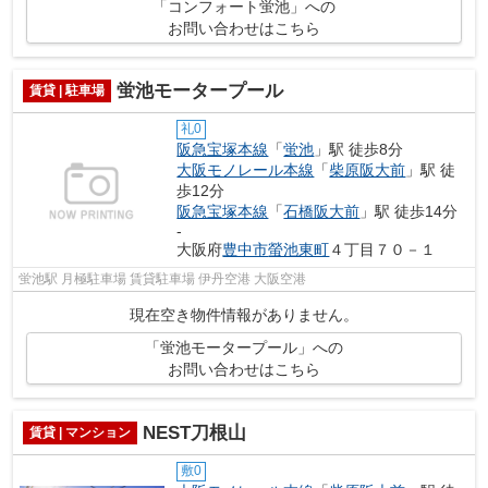
「コンフォート蛍池」への
お問い合わせはこちら
蛍池モータープール
賃貸 | 駐車場
礼0
阪急宝塚本線
「
蛍池
」駅 徒歩8分
大阪モノレール本線
「
柴原阪大前
」駅 徒
歩12分
阪急宝塚本線
「
石橋阪大前
」駅 徒歩14分
-
大阪府
豊中市
螢池東町
４丁目７０－１
蛍池駅 月極駐車場 賃貸駐車場 伊丹空港 大阪空港
現在空き物件情報がありません。
「蛍池モータープール」への
お問い合わせはこちら
NEST刀根山
賃貸 | マンション
敷0