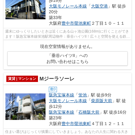
歩15分
大阪モノレール本線
「
大阪空港
」駅 徒歩
20分
築33年
大阪府
豊中市
螢池東町
２丁目１０－１１
週末にゆっくりしたいときは近くにある山ヶ池公園(168m)に行くことができ
ます！阪急宝塚本線蛍池駅周辺物件：垂谷ハイツII！広々と空間を使える鉄骨
造はいかがですか♪多くの方に好評の...
現在空室情報がありません。
「垂谷ハイツII」への
お問い合わせはこちら
Mジーラソーレ
賃貸 | マンション
敷0
阪急宝塚本線
「
蛍池
」駅 徒歩9分
大阪モノレール本線
「
柴原阪大前
」駅 徒
歩12分
阪急宝塚本線
「
石橋阪大前
」駅 徒歩16分
築23年
大阪府
豊中市
螢池東町
４丁目１２－１１
住まい選びはじっくり慎重にしていきましょう。あなたの人生に関わる大き