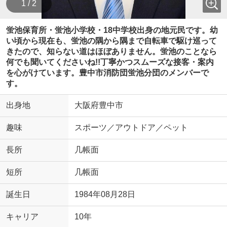
1 / 2
蛍池保育所・蛍池小学校・18中学校出身の地元民です。幼
い頃から現在も、蛍池の隅から隅まで自転車で駆け巡って
きたので、知らない道はほぼありません。蛍池のことなら
何でも聞いてくださいね!!丁寧かつスムーズな接客・案内
を心がけています。豊中市消防団蛍池分団のメンバーで
す。
出身地
大阪府豊中市
趣味
スポーツ／アウトドア／ペット
長所
几帳面
短所
几帳面
誕生日
1984年08月28日
キャリア
10年