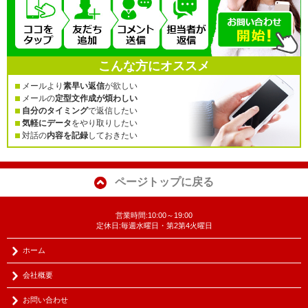
こんな方にオススメ
メールより
素早い返信
が欲しい
メールの
定型文作成が煩わしい
自分のタイミング
で返信したい
気軽にデータ
をやり取りしたい
対話の
内容を記録
しておきたい
ページトップに戻る
営業時間:10:00～19:00
定休日:毎週水曜日・第2第4火曜日
ホーム
会社概要
お問い合わせ