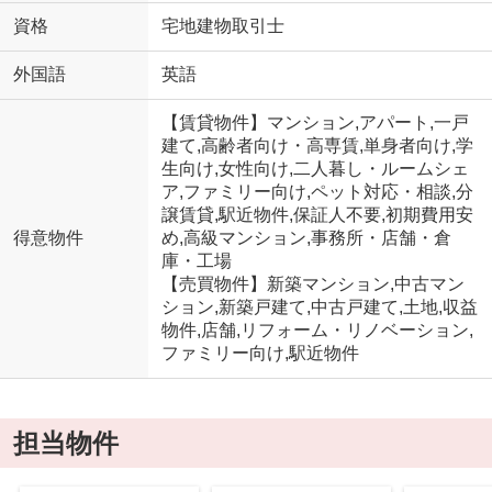
資格
宅地建物取引士
外国語
英語
【賃貸物件】マンション,アパート,一戸
建て,高齢者向け・高専賃,単身者向け,学
生向け,女性向け,二人暮し・ルームシェ
ア,ファミリー向け,ペット対応・相談,分
譲賃貸,駅近物件,保証人不要,初期費用安
得意物件
め,高級マンション,事務所・店舗・倉
庫・工場
【売買物件】新築マンション,中古マン
ション,新築戸建て,中古戸建て,土地,収益
物件,店舗,リフォーム・リノベーション,
ファミリー向け,駅近物件
担当物件