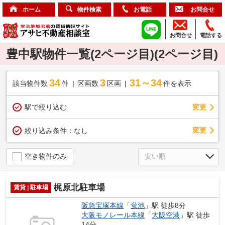
ホーム
物件検索
お電話
お問合せ
お問合せ
電話する
豊中駅物件一覧(2ページ目)(2ページ目)
34
3
31～34
該当物件数
件
区画数
区画
件を表示
駅で絞り込む
変更
変更
絞り込み条件：
なし
空き物件のみ
梶原北駐車場
賃貸 | 駐車場
阪急宝塚本線
「
蛍池
」駅 徒歩8分
大阪モノレール本線
「
大阪空港
」駅 徒歩
14分