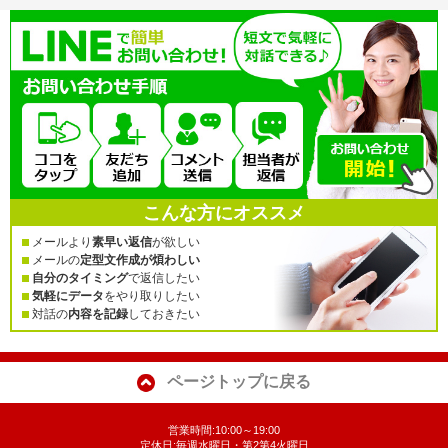
こんな方にオススメ
メールより
素早い返信
が欲しい
メールの
定型文作成が煩わしい
自分のタイミング
で返信したい
気軽にデータ
をやり取りしたい
対話の
内容を記録
しておきたい
ページトップに戻る
営業時間:10:00～19:00
定休日:毎週水曜日・第2第4火曜日