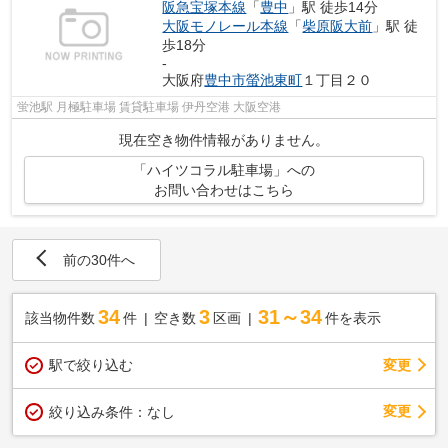
阪急宝塚本線
「
豊中
」駅 徒歩14分
大阪モノレール本線
「
柴原阪大前
」駅 徒
歩18分
-
大阪府
豊中市
螢池東町
１丁目２０
蛍池駅 月極駐車場 賃貸駐車場 伊丹空港 大阪空港
現在空き物件情報がありません。
「ハイツコラル駐車場」への
お問い合わせはこちら
前の30件へ
34
3
31～34
該当物件数
件
空き数
区画
件を表示
駅で絞り込む
変更
変更
絞り込み条件：
なし