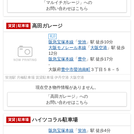
「マルイチガレージ」への
お問い合わせはこちら
高田ガレージ
賃貸 | 駐車場
礼0
阪急宝塚本線
「
蛍池
」駅 徒歩10分
大阪モノレール本線
「
大阪空港
」駅 徒歩
12分
阪急宝塚本線
「
豊中
」駅 徒歩17分
-
大阪府
豊中市
螢池南町
３丁目５８－５
蛍池駅 月極駐車場 賃貸駐車場 伊丹空港 大阪空港
現在空き物件情報がありません。
「高田ガレージ」への
お問い合わせはこちら
ハイツコラル駐車場
賃貸 | 駐車場
阪急宝塚本線
「
蛍池
」駅 徒歩4分