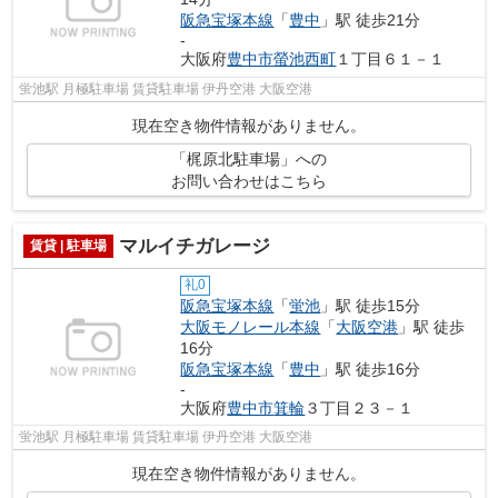
阪急宝塚本線
「
豊中
」駅 徒歩21分
-
大阪府
豊中市
螢池西町
１丁目６１－１
蛍池駅 月極駐車場 賃貸駐車場 伊丹空港 大阪空港
現在空き物件情報がありません。
「梶原北駐車場」への
お問い合わせはこちら
マルイチガレージ
賃貸 | 駐車場
礼0
阪急宝塚本線
「
蛍池
」駅 徒歩15分
大阪モノレール本線
「
大阪空港
」駅 徒歩
16分
阪急宝塚本線
「
豊中
」駅 徒歩16分
-
大阪府
豊中市
箕輪
３丁目２３－１
蛍池駅 月極駐車場 賃貸駐車場 伊丹空港 大阪空港
現在空き物件情報がありません。