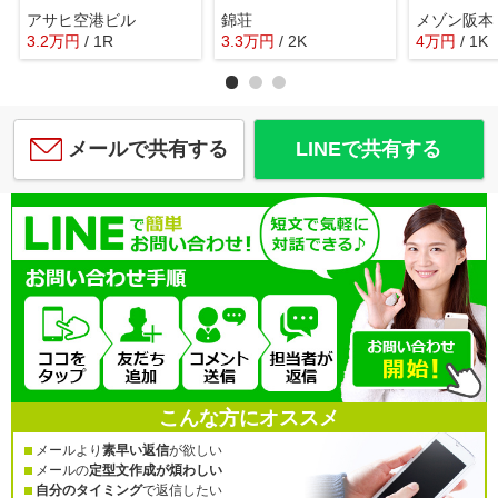
アサヒ空港ビル
錦荘
メゾン阪本
3.2
万
円
/ 1R
3.3
万
円
/ 2K
4
万
円
/ 1K
メールで共有する
LINEで共有する
こんな方にオススメ
メールより
素早い返信
が欲しい
メールの
定型文作成が煩わしい
自分のタイミング
で返信したい