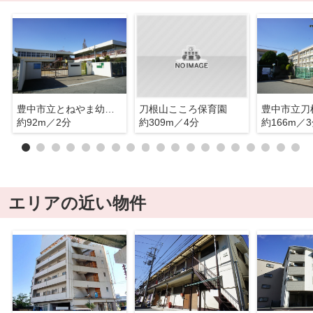
豊中市立とねやま幼稚園
刀根山こころ保育園
豊中市立刀
約92m／2分
約309m／4分
約166m／
エリアの近い物件