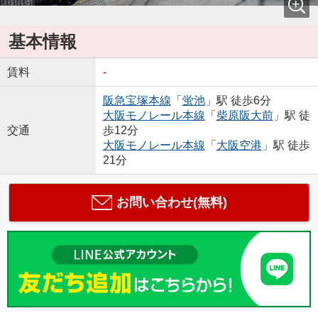
基本情報
賃料
-
阪急宝塚本線
「
蛍池
」駅 徒歩6分
大阪モノレール本線
「
柴原阪大前
」駅 徒
交通
歩12分
大阪モノレール本線
「
大阪空港
」駅 徒歩
21分
お問い合わせ(無料)