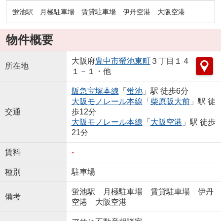
蛍池駅 月極駐車場 賃貸駐車場 伊丹空港 大阪空港
物件概要
大阪府
豊中市
螢池東町
３丁目１４
所在地
１－１・他
阪急宝塚本線
「
蛍池
」駅 徒歩6分
大阪モノレール本線
「
柴原阪大前
」駅 徒
交通
歩12分
大阪モノレール本線
「
大阪空港
」駅 徒歩
21分
賃料
-
種別
駐車場
蛍池駅 月極駐車場 賃貸駐車場 伊丹
備考
空港 大阪空港