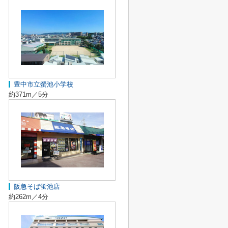
豊中市立螢池小学校
約371m／5分
阪急そば蛍池店
約262m／4分