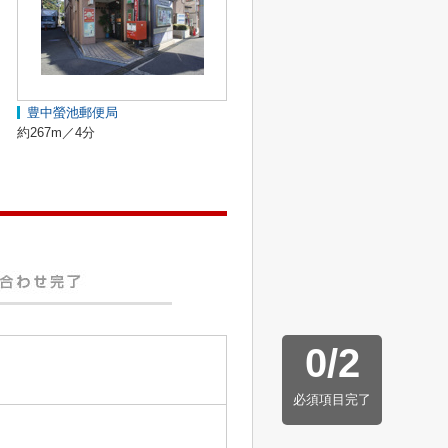
豊中螢池郵便局
約267m／4分
0
/
2
必須項目完了