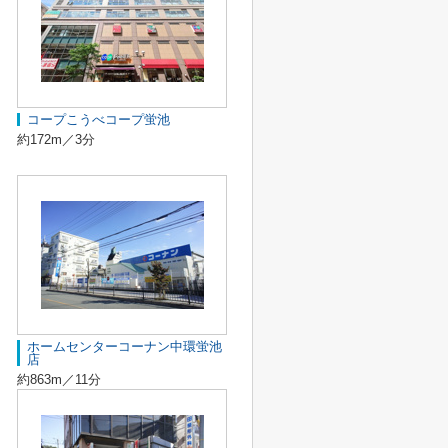
コープこうべコープ蛍池
約172m／3分
ホームセンターコーナン中環蛍池
店
約863m／11分