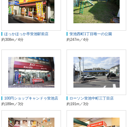
ほっかほっか亭蛍池駅前店
蛍池西町1丁目唯一の公園
約308m／4分
約247m／4分
100円ショップキャンドゥ蛍池店
ローソン蛍池中町三丁目店
約189m／3分
約191m／3分