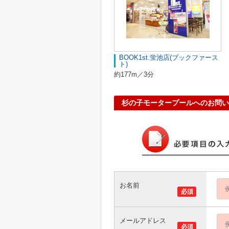
BOOK1st.蛍池店(ブックファース
ト)
約177m／3分
杉の子モータープールへのお問い
お名前
必須
メールアドレス
必須