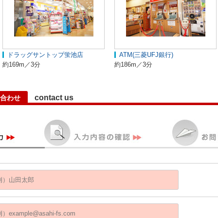
ドラッグサントップ蛍池店
ATM(三菱UFJ銀行)
約169m／3分
約186m／3分
contact us
合わせ