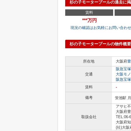
杉の子モータープールの過去に掲
賃料
***万円
現況の確認はお気軽にお問い合わ
杉の子モータープールの物件概要
所在地
大阪府
豊
阪急宝塚
交通
大阪モノ
阪急宝塚
賃料
-
備考
蛍池駅 
アサヒ不
大阪府豊
取扱会社
TEL:06-
大阪府知事 
(社)大