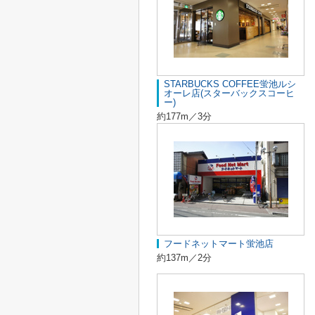
STARBUCKS COFFEE蛍池ルシ
オーレ店(スターバックスコーヒ
ー)
約177m／3分
フードネットマート蛍池店
約137m／2分