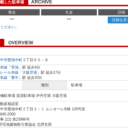
ARCHIVE
載した駐車場
敷金
礼金
詳細
***
***
詳細を見
せください。
OVERVIEW
中市
螢池中町
３丁目６５－８
本線
「
蛍池
」駅 徒歩4分
レール本線
「
大阪空港
」駅 徒歩17分
本線
「
豊中
」駅 徒歩20分
種別
駐車場
月極駐車場 賃貸駐車場 伊丹空港 大阪空港
動産相談室
中市螢池中町２丁目３－１ ルシオーレB棟 128号室
6845-2000
(12) 第23996号
阪府宅地建物取引業協会 北摂支部