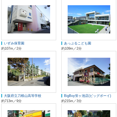
いずみ保育園
あっぷるこども園
約107m／2分
約109m／2分
大阪府立刀根山高等学校
BigBoy蛍ヶ池店(ビッグボーイ)
約713m／9分
約215m／3分