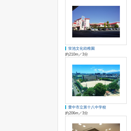
蛍池文化幼稚園
約210m／3分
豊中市立第十八中学校
約206m／3分