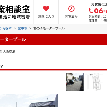
お気軽に
お気に入り
閲覧履歴
営業時間：10:0
定休日 ：毎
域から探す
>
豊中市
>
杉の子モータープール
ータープール
港 大阪空港
RY